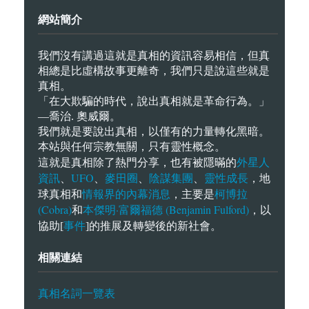
網站簡介
我們沒有講過這就是真相的資訊容易相信，但真
相總是比虛構故事更離奇，我們只是說這些就是
真相。
「在大欺騙的時代，說出真相就是革命行為。」
—喬治. 奧威爾。
我們就是要說出真相，以僅有的力量轉化黑暗。
本站與任何宗教無關，只有靈性概念。
外星人
這就是真相除了熱門分享，也有被隱暪的
資訊
UFO
麥田圈
陰謀集團
靈性成長
、
、
、
、
，地
情報界的內幕消息
柯博拉
球真相和
，主要是
(Cobra)
本傑明·富爾福德 (Benjamin Fulford)
和
，以
事件
協助[
]的推展及轉變後的新社會。
相關連結
真相名詞一覽表