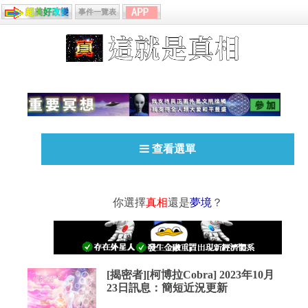
事件一覽表
查看選單
你選擇
真相
還是
夢境
？
[揭密者][柯博拉Cobra] 2023年10月
23日訊息：簡短近況更新