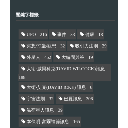
關鍵字標籤
UFO
216
事件
33
健康
18
冥想/打坐/觀想
32
吸引力法則
29
外星人
452
大編問與答
19
大衛·威爾科克(DAVID WILCOCK)訊息
188
大衛·艾克(DAVID ICKE) 訊息
6
宇宙法則
32
巴夏訊息
206
昴宿星人訊息
39
本傑明·富爾福德訊息
165