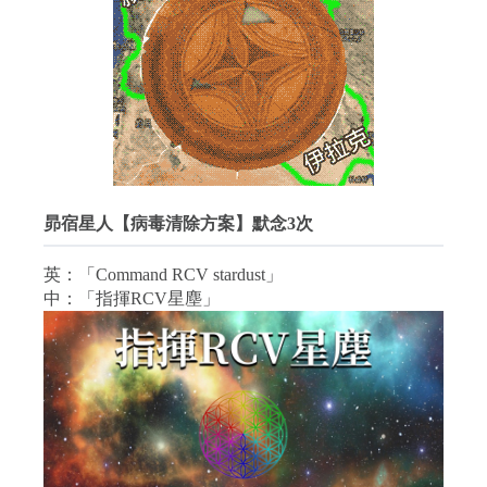
昴宿星人【病毒清除方案】默念3次
英：「Command RCV stardust」
中：「指揮RCV星塵」