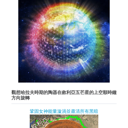
觀想哈拉夫時期的陶器在敘利亞五芒星的上空順時鐘
方向旋轉
鞏固女神能量漩渦並肅清所有黑暗