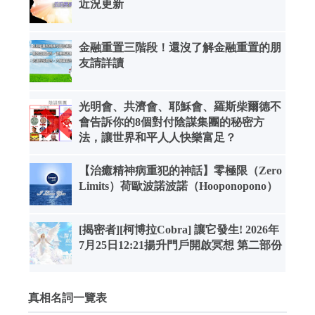
近況更新
金融重置三階段！還沒了解金融重置的朋
友請詳讀
光明會、共濟會、耶穌會、羅斯柴爾德不
會告訴你的8個對付陰謀集團的秘密方
法，讓世界和平人人快樂富足？
【治癒精神病重犯的神話】零極限（Zero
Limits）荷歐波諾波諾（Hooponopono）
[揭密者][柯博拉Cobra] 讓它發生! 2026年
7月25日12:21揚升門戶開啟冥想 第二部份
真相名詞一覽表