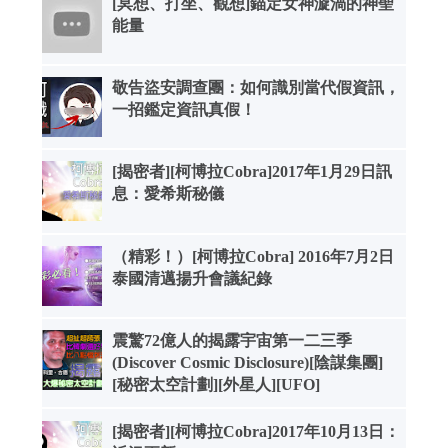
[冥想、打坐、觀想]錨定女神漩渦的神聖
能量
敬告盜安調查團：如何識別當代假資訊，
一招鑑定資訊真假！
[揭密者][柯博拉Cobra]2017年1月29日訊
息：愛希斯秘儀
（精彩！）[柯博拉Cobra] 2016年7月2日
泰國清邁揚升會議紀錄
震驚72億人的揭露宇宙第一二三季
(Discover Cosmic Disclosure)[陰謀集團]
[秘密太空計劃][外星人][UFO]
[揭密者][柯博拉Cobra]2017年10月13日：