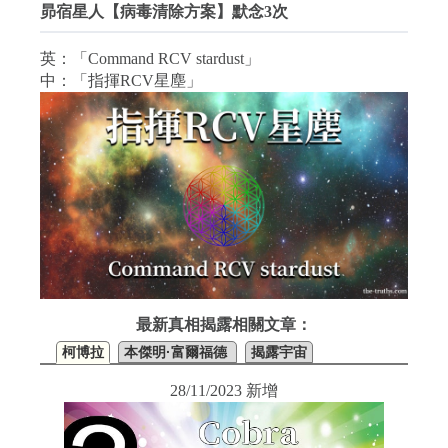
昴宿星人【病毒清除方案】默念3次
英：「Command RCV stardust」
中：「指揮RCV星塵」
最新真相揭露相關文章：
柯博拉
本傑明·富爾福德
揭露宇宙
28/11/2023 新增