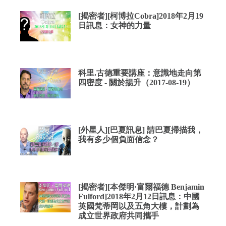
[揭密者][柯博拉Cobra]2018年2月19
日訊息：女神的力量
科里.古德重要講座：意識地走向第
四密度 - 關於揚升（2017-08-19）
[外星人][巴夏訊息] 請巴夏掃描我，
我有多少個負面信念？
[揭密者][本傑明·富爾福德 Benjamin
Fulford]2018年2月12日訊息：中國
英國梵蒂岡以及五角大樓，計劃為
成立世界政府共同攜手