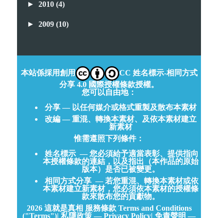
►
2010
(4)
►
2009
(10)
本站係採用創用
CC 姓名標示-相同方式
分享 4.0 國際授權條款授權。
您可以自由地：
分享 — 以任何媒介或格式重製及散布本素材
改編 — 重混、轉換本素材、及依本素材建立
新素材
惟需遵照下列條件：
姓名標示
— 您必須給予適當表彰、提供指向
本授權條款的連結，以及指出（本作品的原始
版本）是否已被變更。
相同方式分享
— 若您重混、轉換本素材或依
本素材建立新素材，您必須依本素材的授權條
款來散布您的貢獻物。
2026
這就是真相
服務條款 Terms and Conditions
("Terms")
|
私隱政策 — Privacy Policy
|
免責聲明 —