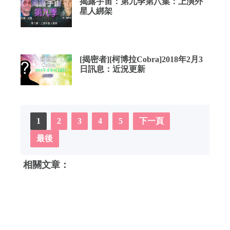
揭露宇宙：第九季第八集：上演外
星人綁架
[揭密者][柯博拉Cobra]2018年2月3
日訊息：近況更新
1
2
3
4
5
下一頁
最後
相關文章：