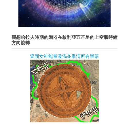
觀想哈拉夫時期的陶器在敘利亞五芒星的上空順時鐘
方向旋轉
鞏固女神能量漩渦並肅清所有黑暗