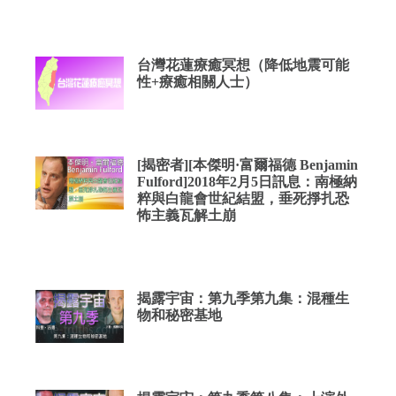
台灣花蓮療癒冥想（降低地震可能
性+療癒相關人士）
[揭密者][本傑明·富爾福德 Benjamin
Fulford]2018年2月5日訊息：南極納
粹與白龍會世紀結盟，垂死掙扎恐
怖主義瓦解土崩
揭露宇宙：第九季第九集：混種生
物和秘密基地