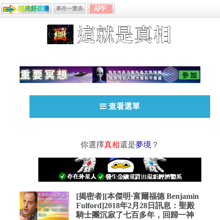
事件一覽表
查看選單
你選擇
真相
還是
夢境
？
[揭密者][本傑明·富爾福德 Benjamin
Fulford]2018年2月28日訊息：聖殿
騎士團沉寂了七百多年，回歸一神