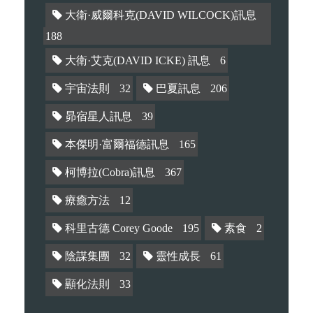
大衛·威爾科克(DAVID WILCOCK)訊息
188
大衛·艾克(DAVID ICKE) 訊息
6
宇宙法則
32
巴夏訊息
206
昴宿星人訊息
39
本傑明·富爾福德訊息
165
柯博拉(Cobra)訊息
367
療癒方法
12
科里古德 Corey Goode
195
素食
2
陰謀集團
32
靈性成長
61
顯化法則
33