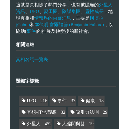
外星人
這就是真相除了熱門分享，也有被隱暪的
資訊
UFO
麥田圈
陰謀集團
靈性成長
、
、
、
、
，地
情報界的內幕消息
柯博拉
球真相和
，主要是
(Cobra)
本傑明·富爾福德 (Benjamin Fulford)
和
，以
事件
協助[
]的推展及轉變後的新社會。
相關連結
真相名詞一覽表
關鍵字標籤
UFO
216
事件
33
健康
18
冥想/打坐/觀想
32
吸引力法則
29
外星人
452
大編問與答
19