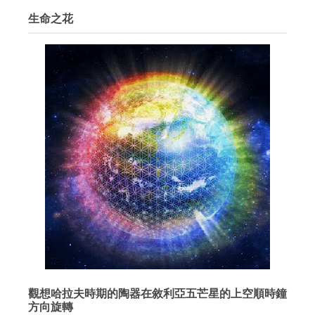
生命之花
觀想哈拉夫時期的陶器在敘利亞五芒星的上空順時鐘
方向旋轉