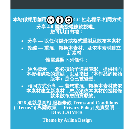
本站係採用創用
CC 姓名標示-相同方式
分享 4.0 國際授權條款授權。
您可以自由地：
分享 — 以任何媒介或格式重製及散布本素材
改編 — 重混、轉換本素材、及依本素材建立
新素材
惟需遵照下列條件：
姓名標示
— 您必須給予適當表彰、提供指向
本授權條款的連結，以及指出（本作品的原始
版本）是否已被變更。
相同方式分享
— 若您重混、轉換本素材或依
本素材建立新素材，您必須依本素材的授權條
款來散布您的貢獻物。
2026
這就是真相
服務條款 Terms and Conditions
("Terms")
|
私隱政策 — Privacy Policy
|
免責聲明 —
DISCLAIMER
Theme by Arlina Design