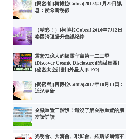
[揭密者][柯博拉Cobra]2017年1月29日訊
息：愛希斯秘儀
（精彩！）[柯博拉Cobra] 2016年7月2日
泰國清邁揚升會議紀錄
震驚72億人的揭露宇宙第一二三季
(Discover Cosmic Disclosure)[陰謀集團]
[秘密太空計劃][外星人][UFO]
[揭密者][柯博拉Cobra]2017年10月13日：
近況更新
金融重置三階段！還沒了解金融重置的朋
友請詳讀
光明會、共濟會、耶穌會、羅斯柴爾德不