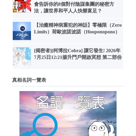
會告訴你的8個對付陰謀集團的秘密方
法，讓世界和平人人快樂富足？
【治癒精神病重犯的神話】零極限（Zero
Limits）荷歐波諾波諾（Hooponopono）
[揭密者][柯博拉Cobra] 讓它發生! 2026年
7月25日12:21揚升門戶開啟冥想 第二部份
真相名詞一覽表