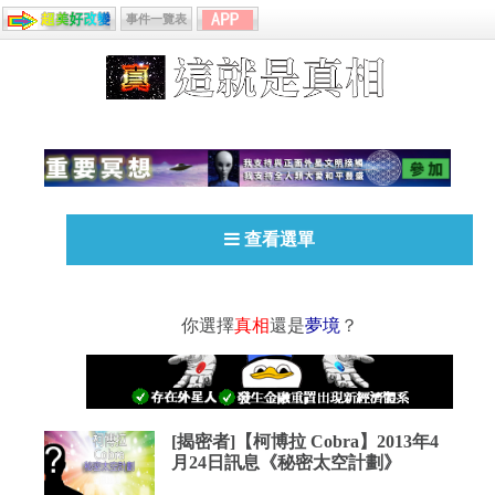
事件一覽表
查看選單
你選擇
真相
還是
夢境
？
[揭密者]【柯博拉 Cobra】2013年4
月24日訊息《秘密太空計劃》