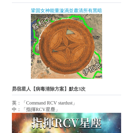
鞏固女神能量漩渦並肅清所有黑暗
昴宿星人【病毒清除方案】默念3次
英：「Command RCV stardust」
中：「指揮RCV星塵」