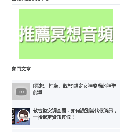
熱門文章
[冥想、打坐、觀想]錨定女神漩渦的神聖
能量
敬告盜安調查團：如何識別當代假資訊，
一招鑑定資訊真假！