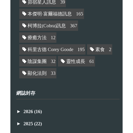
昴宿星人訊息
39
本傑明·富爾福德訊息
165
柯博拉(Cobra)訊息
367
療癒方法
12
科里古德 Corey Goode
195
素食
2
陰謀集團
32
靈性成長
61
顯化法則
33
網誌封存
►
2026
(16)
►
2025
(22)