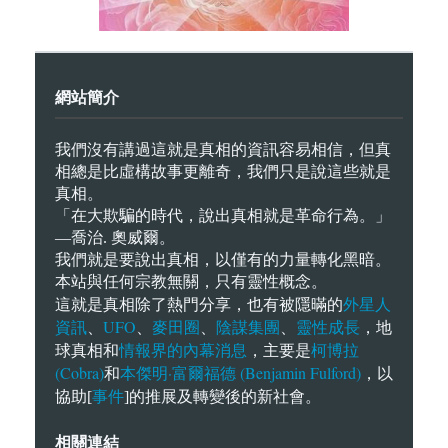
網站簡介
我們沒有講過這就是真相的資訊容易相信，但真
相總是比虛構故事更離奇，我們只是說這些就是
真相。
「在大欺騙的時代，說出真相就是革命行為。」
—喬治. 奧威爾。
我們就是要說出真相，以僅有的力量轉化黑暗。
本站與任何宗教無關，只有靈性概念。
外星人
這就是真相除了熱門分享，也有被隱暪的
資訊
UFO
麥田圈
陰謀集團
靈性成長
、
、
、
、
，地
情報界的內幕消息
柯博拉
球真相和
，主要是
(Cobra)
本傑明·富爾福德 (Benjamin Fulford)
和
，以
事件
協助[
]的推展及轉變後的新社會。
相關連結