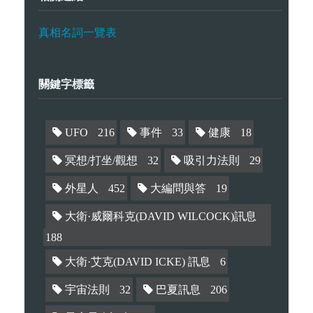
真相名詞一覽表
關鍵字標籤
UFO
216
事件
33
健康
18
冥想/打坐/觀想
32
吸引力法則
29
外星人
452
大編問與答
19
大衛·威爾科克(DAVID WILCOCK)訊息
188
大衛·艾克(DAVID ICKE) 訊息
6
宇宙法則
32
巴夏訊息
206