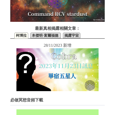
最新真相揭露相關文章：
柯博拉
本傑明·富爾福德
揭露宇宙
28/11/2023 新增
必做冥想音頻下載