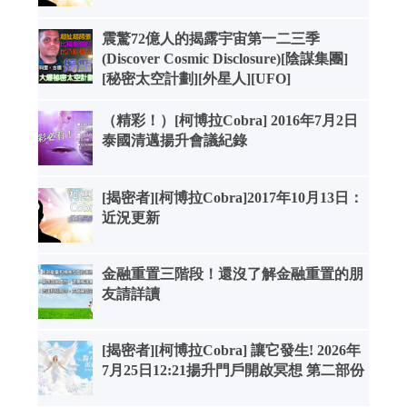
震驚72億人的揭露宇宙第一二三季
(Discover Cosmic Disclosure)[陰謀集團]
[秘密太空計劃][外星人][UFO]
（精彩！）[柯博拉Cobra] 2016年7月2日
泰國清邁揚升會議紀錄
[揭密者][柯博拉Cobra]2017年10月13日：
近況更新
金融重置三階段！還沒了解金融重置的朋
友請詳讀
[揭密者][柯博拉Cobra] 讓它發生! 2026年
7月25日12:21揚升門戶開啟冥想 第二部份