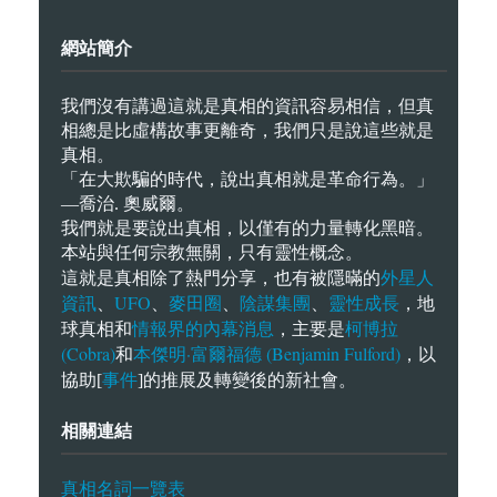
網站簡介
我們沒有講過這就是真相的資訊容易相信，但真
相總是比虛構故事更離奇，我們只是說這些就是
真相。
「在大欺騙的時代，說出真相就是革命行為。」
—喬治. 奧威爾。
我們就是要說出真相，以僅有的力量轉化黑暗。
本站與任何宗教無關，只有靈性概念。
外星人
這就是真相除了熱門分享，也有被隱暪的
資訊
UFO
麥田圈
陰謀集團
靈性成長
、
、
、
、
，地
情報界的內幕消息
柯博拉
球真相和
，主要是
(Cobra)
本傑明·富爾福德 (Benjamin Fulford)
和
，以
事件
協助[
]的推展及轉變後的新社會。
相關連結
真相名詞一覽表