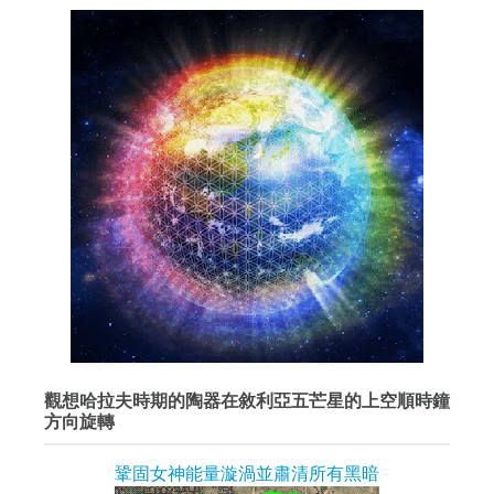
觀想哈拉夫時期的陶器在敘利亞五芒星的上空順時鐘
方向旋轉
鞏固女神能量漩渦並肅清所有黑暗