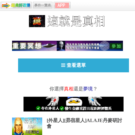
事件一覽表
查看選單
你選擇
真相
還是
夢境
？
[外星人][昴宿星人]ALAJE丹麥研討
會