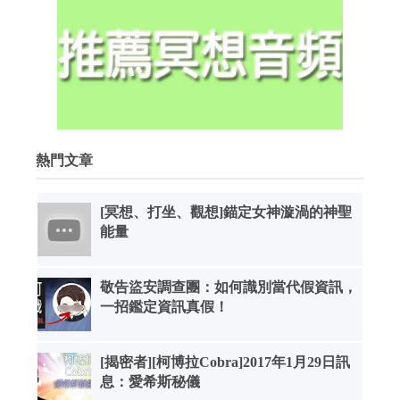
熱門文章
[冥想、打坐、觀想]錨定女神漩渦的神聖
能量
敬告盜安調查團：如何識別當代假資訊，
一招鑑定資訊真假！
[揭密者][柯博拉Cobra]2017年1月29日訊
息：愛希斯秘儀