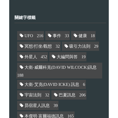
關鍵字標籤
UFO
216
事件
33
健康
18
冥想/打坐/觀想
32
吸引力法則
29
外星人
452
大編問與答
19
大衛·威爾科克(DAVID WILCOCK)訊息
188
大衛·艾克(DAVID ICKE) 訊息
6
宇宙法則
32
巴夏訊息
206
昴宿星人訊息
39
本傑明·富爾福德訊息
165