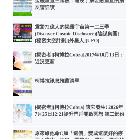
金融重置三階段！還沒了解金融重置的朋
友請詳讀
震驚72億人的揭露宇宙第一二三季
(Discover Cosmic Disclosure)[陰謀集團]
[秘密太空計劃][外星人][UFO]
[揭密者][柯博拉Cobra]2017年10月13日：
近況更新
柯博拉訊息推薦清單
[揭密者][柯博拉Cobra] 讓它發生! 2026年
7月25日12:21揚升門戶開啟冥想 第二部份
原來維他命C加「這個」變成這麼好的療