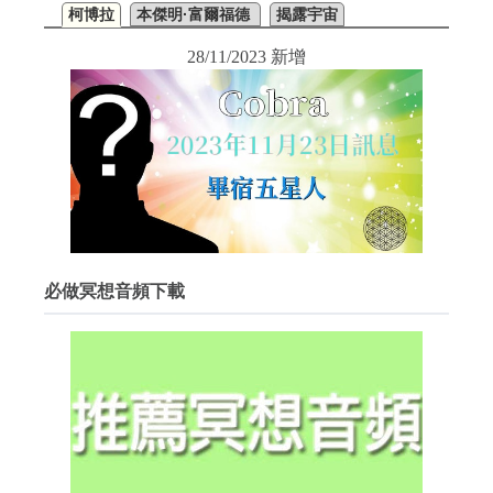
柯博拉
本傑明·富爾福德
揭露宇宙
28/11/2023 新增
必做冥想音頻下載