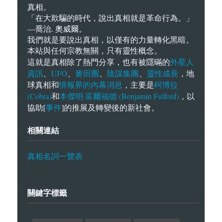
真相。
「在大欺騙的時代，說出真相就是革命行為。」
—喬治. 奧威爾。
我們就是要說出真相，以僅有的力量轉化黑暗。
本站與任何宗教無關，只有靈性概念。
外星人
這就是真相除了熱門分享，也有被隱暪的
資訊
UFO
麥田圈
陰謀集團
靈性成長
、
、
、
、
，地
情報界的內幕消息
柯博拉
球真相和
，主要是
(Cobra)
本傑明·富爾福德 (Benjamin Fulford)
和
，以
事件
協助[
]的推展及轉變後的新社會。
相關連結
真相名詞一覽表
關鍵字標籤