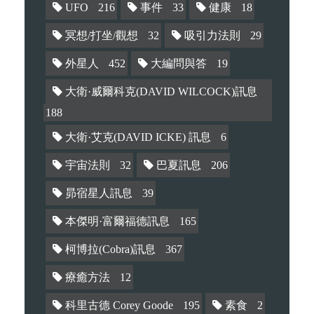
UFO
216
事件
33
健康
18
冥想/打坐/觀想
32
吸引力法則
29
外星人
452
大編問與答
19
大衛·威爾科克(DAVID WILCOCK)訊息
188
大衛·艾克(DAVID ICKE) 訊息
6
宇宙法則
32
巴夏訊息
206
昴宿星人訊息
39
本傑明·富爾福德訊息
165
柯博拉(Cobra)訊息
367
療癒方法
12
科里古德 Corey Goode
195
素食
2