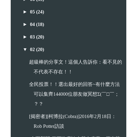
►
05
(24)
►
04
(18)
►
03
(20)
▼
02
(20)
超級棒的分享文！這個人告訴你：看不見的
不代表不存在！！
全民投票！！選出最好的回答~有什麼方法
可以集齊144000位朋友做冥想Σ(￣□￣；
？？
[揭密者][柯博拉(Cobra)]2016年2月18日：
Rob Potter訪談