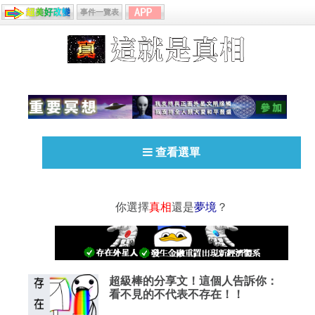
事件一覽表
查看選單
你選擇
真相
還是
夢境
？
超級棒的分享文！這個人告訴你：
看不見的不代表不存在！！