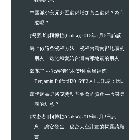
中國減少美元外匯儲備增加黃金儲備？為什
麼呢？
[揭密者][柯博拉(Cobra)]2016年2月6日訪談
馬上做這些祝福方法，祝福台灣南部地震的
朋友，送光和愛給台灣南部地震的朋友！
灑花了~~[揭密者][本傑明·富爾福德
Benjamin Fulford]2016年2月1日訊息：因...
茲卡病毒是洛克斐勒基金會的資產—陰謀集
團的玩意？
[揭密者][柯博拉(Cobra)]2016年2月3日訊
息：讓它發生！秘密太空計畫的揭露請願
書