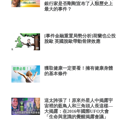
銀行家是否剛剛宣布了人類歷史上
最大的事件？
[事件金融重置局勢分析]荷蘭也公投
脫歐 英國脫歐帶動骨牌效應
獲取健康一定要看！擁有健康身體
的基本條件
這太誇張了！原來外星人中揭露宇
宙裡的藍鳥人和三角頭人長這樣—
大揭露：在2016年國際UFO大會
「生命與意識的覺醒揭露會議」