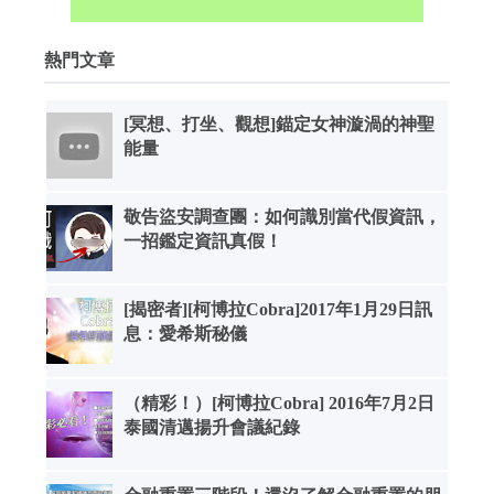
熱門文章
[冥想、打坐、觀想]錨定女神漩渦的神聖
能量
敬告盜安調查團：如何識別當代假資訊，
一招鑑定資訊真假！
[揭密者][柯博拉Cobra]2017年1月29日訊
息：愛希斯秘儀
（精彩！）[柯博拉Cobra] 2016年7月2日
泰國清邁揚升會議紀錄