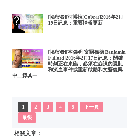
[揭密者][柯博拉(Cobra)]2016年2月
19日訊息：重要情報更新
[揭密者][本傑明·富爾福德 Benjamin
Fulford]2016年2月17日訊息：關鍵
時刻正在來臨，必須在崩潰的混亂
和流血事件或重新啟動和文藝復興
中二擇其一
1
2
3
4
5
下一頁
最後
相關文章：