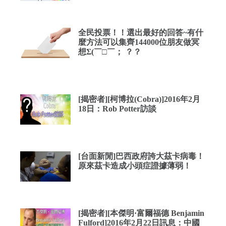
全民投票！！選出最好的回答~有什
麼方法可以集齊144000位朋友做冥
想Σ(￣□￣； ？？
[揭密者][柯博拉(Cobra)]2016年2月
18日：Rob Potter訪談
[台面新閒]巴西政府誇大茲卡病毒！
原來茲卡造成小頭症證據薄弱！
[揭密者][本傑明·富爾福德 Benjamin
Fulford]2016年2月22日訊息：中國