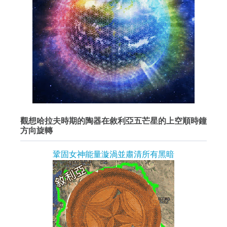
觀想哈拉夫時期的陶器在敘利亞五芒星的上空順時鐘
方向旋轉
鞏固女神能量漩渦並肅清所有黑暗