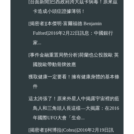
[台面新閒]巴西政府誇大茲卡病毒！原來茲
卡造成小頭症證據薄弱！
[揭密者][本傑明·富爾福德 Benjamin
Fulford]2016年2月22日訊息：中國銀行
家...
[事件金融重置局勢分析]荷蘭也公投脫歐 英
國脫歐帶動骨牌效應
獲取健康一定要看！擁有健康身體的基本條
件
這太誇張了！原來外星人中揭露宇宙裡的藍
鳥人和三角頭人長這樣—大揭露：在2016
年國際UFO大會「生命...
[揭密者][柯博拉(Cobra)]2016年2月19日訊