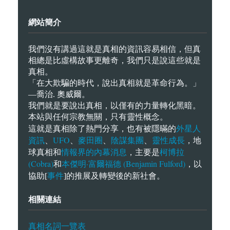
網站簡介
我們沒有講過這就是真相的資訊容易相信，但真
相總是比虛構故事更離奇，我們只是說這些就是
真相。
「在大欺騙的時代，說出真相就是革命行為。」
—喬治. 奧威爾。
我們就是要說出真相，以僅有的力量轉化黑暗。
本站與任何宗教無關，只有靈性概念。
外星人
這就是真相除了熱門分享，也有被隱暪的
資訊
UFO
麥田圈
陰謀集團
靈性成長
、
、
、
、
，地
情報界的內幕消息
柯博拉
球真相和
，主要是
(Cobra)
本傑明·富爾福德 (Benjamin Fulford)
和
，以
事件
協助[
]的推展及轉變後的新社會。
相關連結
真相名詞一覽表