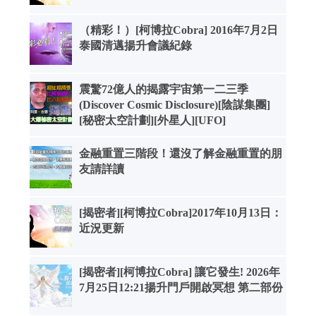
（精彩！）[柯博拉Cobra] 2016年7月2日
泰國清邁揚升會議紀錄
震驚72億人的揭露宇宙第一二三季
(Discover Cosmic Disclosure)[陰謀集團]
[秘密太空計劃][外星人][UFO]
金融重置三階段！還沒了解金融重置的朋
友請詳讀
[揭密者][柯博拉Cobra]2017年10月13日：
近況更新
[揭密者][柯博拉Cobra] 讓它發生! 2026年
7月25日12:21揚升門戶開啟冥想 第二部份