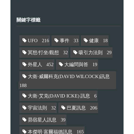
關鍵字標籤
UFO
216
事件
33
健康
18
冥想/打坐/觀想
32
吸引力法則
29
外星人
452
大編問與答
19
大衛·威爾科克(DAVID WILCOCK)訊息
188
大衛·艾克(DAVID ICKE) 訊息
6
宇宙法則
32
巴夏訊息
206
昴宿星人訊息
39
本傑明·富爾福德訊息
165