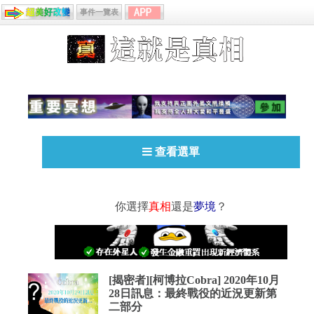
事件一覽表
查看選單
你選擇
真相
還是
夢境
？
[揭密者][柯博拉Cobra] 2020年10月
28日訊息：最終戰役的近況更新第
二部分