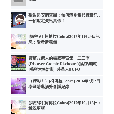
敬告盜安調查團：如何識別當代假資訊，
一招鑑定資訊真假！
[揭密者][柯博拉Cobra]2017年1月29日訊
息：愛希斯秘儀
震驚72億人的揭露宇宙第一二三季
(Discover Cosmic Disclosure)[陰謀集團]
[秘密太空計劃][外星人][UFO]
（精彩！）[柯博拉Cobra] 2016年7月2日
泰國清邁揚升會議紀錄
[揭密者][柯博拉Cobra]2017年10月13日：
近況更新