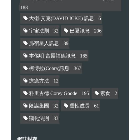
188
大衛·艾克(DAVID ICKE) 訊息
6
宇宙法則
32
巴夏訊息
206
昴宿星人訊息
39
本傑明·富爾福德訊息
165
柯博拉(Cobra)訊息
367
療癒方法
12
科里古德 Corey Goode
195
素食
2
陰謀集團
32
靈性成長
61
顯化法則
33
網誌封存