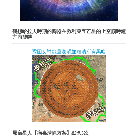
觀想哈拉夫時期的陶器在敘利亞五芒星的上空順時鐘
方向旋轉
鞏固女神能量漩渦並肅清所有黑暗
昴宿星人【病毒清除方案】默念3次