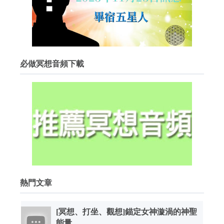
必做冥想音頻下載
熱門文章
[冥想、打坐、觀想]錨定女神漩渦的神聖
能量