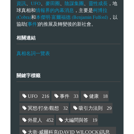
資訊
UFO
麥田圈
陰謀集團
靈性成長
、
、
、
、
，地
情報界的內幕消息
柯博拉
球真相和
，主要是
(Cobra)
本傑明·富爾福德 (Benjamin Fulford)
和
，以
事件
協助[
]的推展及轉變後的新社會。
相關連結
真相名詞一覽表
關鍵字標籤
UFO
216
事件
33
健康
18
冥想/打坐/觀想
32
吸引力法則
29
外星人
452
大編問與答
19
大衛·威爾科克(DAVID WILCOCK)訊息