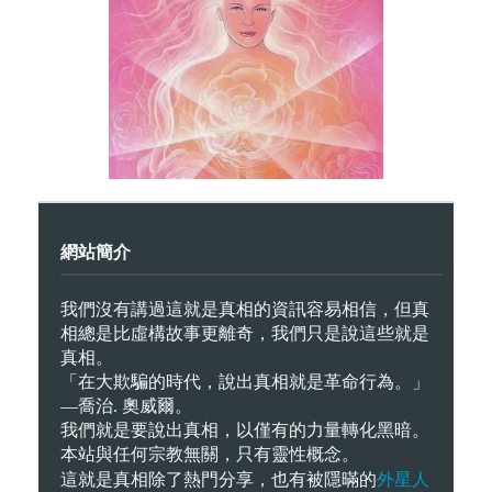
網站簡介
我們沒有講過這就是真相的資訊容易相信，但真
相總是比虛構故事更離奇，我們只是說這些就是
真相。
「在大欺騙的時代，說出真相就是革命行為。」
—喬治. 奧威爾。
我們就是要說出真相，以僅有的力量轉化黑暗。
本站與任何宗教無關，只有靈性概念。
外星人
這就是真相除了熱門分享，也有被隱暪的