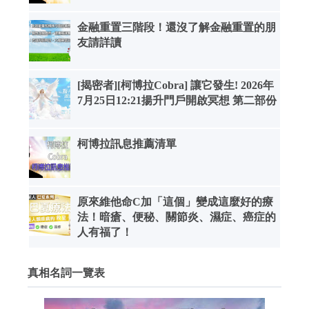
金融重置三階段！還沒了解金融重置的朋
友請詳讀
[揭密者][柯博拉Cobra] 讓它發生! 2026年
7月25日12:21揚升門戶開啟冥想 第二部份
柯博拉訊息推薦清單
原來維他命C加「這個」變成這麼好的療
法！暗瘡、便秘、關節炎、濕症、癌症的
人有福了！
真相名詞一覽表