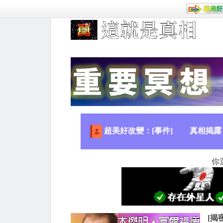
超美好改變：[事件]
真相揭露
你
[揭密