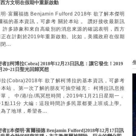
：西方文明在假期中重新啟動
明·富爾福德 Benjamin Fulford 2018年 欲了解本傑明
富爾福的基本資訊，可參考 關於本站 。 讚好接收最新訊
： 許多跡象和來自高級別的消息來源的確認表明，西方
明正在計劃於2019年重新啟動。比如，美國政府在假期
閉...
密者][柯博拉Cobra] 2018年12月23日訊息：讓它發生！2019
月20~21日聖光回歸冥想
拉(Cobra)2018年 欲了解柯博拉的基本資訊，可參考
於本站 。第一次了解的朋友可抽空補充： 柯博拉訊息推
單 。 中/港/台/馬冥想時間，2019年1月21日星期一，
午1點11分 大編：這段時間許多民眾都要上班或上學。
為了地球，希望各...
者][本傑明·富爾福德 Benjamin Fulford]2018年12月17日訊