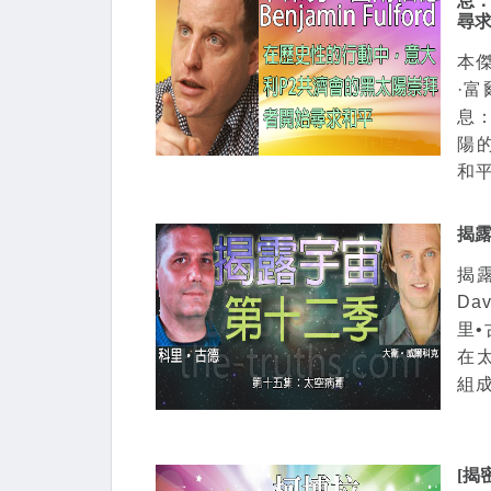
息：
尋
本傑
·
息
陽
和平
揭
揭
Da
里•
在
組成.
[揭