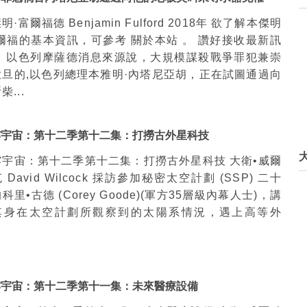
明·富爾福德 Benjamin Fulford 2018年 欲了解本傑明
富爾福的基本資訊，可參考 關於本站 。 讚好接收最新訊
： 以色列摩薩德消息來源說，大規模謀殺戰爭罪犯兼崇
撒旦的,以色列總理本雅明·內塔尼亞胡，正在試圖通過向
柴...
露宇宙：第十二季第十二集：打撈古外星科技
露宇宙：第十二季第十二集：打撈古外星科技 大衛•威爾
 David Wilcock 採訪參加秘密太空計劃 (SSP) 二十
科里•古德 (Corey Goode)(軍方35層級內幕人士)，講
其身在太空計劃所觀察到的太陽系情況，遇上高等外
.
露宇宙：第十二季第十一集：未來醫療設備