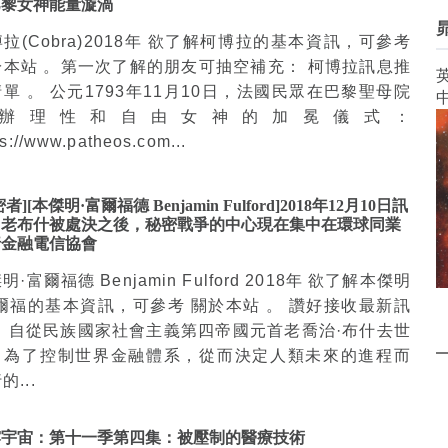
巴黎女神能量漩渦
拉(Cobra)2018年 欲了解柯博拉的基本資訊，可參考
於本站 。第一次了解的朋友可抽空補充： 柯博拉訊息推
英
單 。 公元1793年11月10日，法國民眾在巴黎聖母院
辦理性和自由女神的加冕儀式：
ps://www.patheos.com...
者][本傑明·富爾福德 Benjamin Fulford]2018年12月10日訊
：老布什被處決之後，秘密戰爭的中心現在集中在環球同業
行金融電信協會
明·富爾福德 Benjamin Fulford 2018年 欲了解本傑明
富爾福的基本資訊，可參考 關於本站 。 讚好接收最新訊
： 自從民族國家社會主義第四帝國元首老喬治·布什去世
，為了控制世界金融體系，從而決定人類未來的進程而
的...
露宇宙：第十一季第四集：被壓制的醫療技術