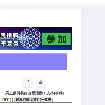
馬上參與美好改變活動！支持[事件]
[事件]
簡單柯博拉[事件]一覽表