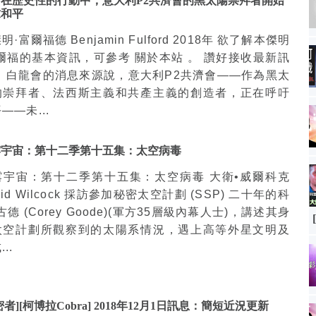
在歷史性的行動中，意大利P2共濟會的黑太陽崇拜者開始
求和平
明·富爾福德 Benjamin Fulford 2018年 欲了解本傑明
富爾福的基本資訊，可參考 關於本站 。 讚好接收最新訊
： 白龍會的消息來源說，意大利P2共濟會——作為黑太
的崇拜者、法西斯主義和共產主義的創造者，正在呼吁
——未...
露宇宙：第十二季第十五集：太空病毒
露宇宙：第十二季第十五集：太空病毒 大衛•威爾科克
vid Wilcock 採訪參加秘密太空計劃 (SSP) 二十年的科
古德 (Corey Goode)(軍方35層級內幕人士)，講述其身
太空計劃所觀察到的太陽系情況，遇上高等外星文明及
..
密者][柯博拉Cobra] 2018年12月1日訊息：簡短近況更新