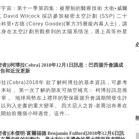
露宇宙：第十一季第四集：被壓制的醫療技術 大衛•威爾
 David Wilcock 採訪參加秘密太空計劃 (SSP) 二十
科里•古德 (Corey Goode)(軍方35層級內幕人士)，講
其身在太空計劃所觀察到的太陽系情況，遇上高等外星
.
密者][柯博拉Cobra] 2018年12月1日訊息：巴西揚升會議成
報告和近況更新
拉(Cobra)2018年 欲了解柯博拉的基本資訊，可參考
於本站 。第一次了解的朋友可抽空補充： 柯博拉訊息推
清單 。 地球局勢在上禮拜的聖保羅揚升會議期間發生許
足以列入史書的重大變革。 四大惡人之首-老喬治布希在
開始前幾個小時過世。這件...
者][本傑明·富爾福德 Benjamin Fulford]2018年12月6日訊