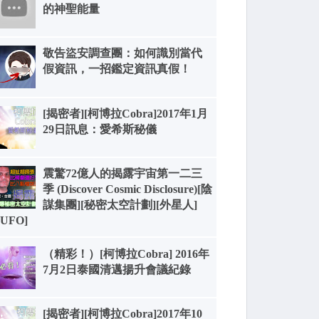
的神聖能量
敬告盜安調查團：如何識別當代
假資訊，一招鑑定資訊真假！
[揭密者][柯博拉Cobra]2017年1月
29日訊息：愛希斯秘儀
震驚72億人的揭露宇宙第一二三
季 (Discover Cosmic Disclosure)[陰
謀集團][秘密太空計劃][外星人]
[UFO]
（精彩！）[柯博拉Cobra] 2016年
7月2日泰國清邁揚升會議紀錄
[揭密者][柯博拉Cobra]2017年10