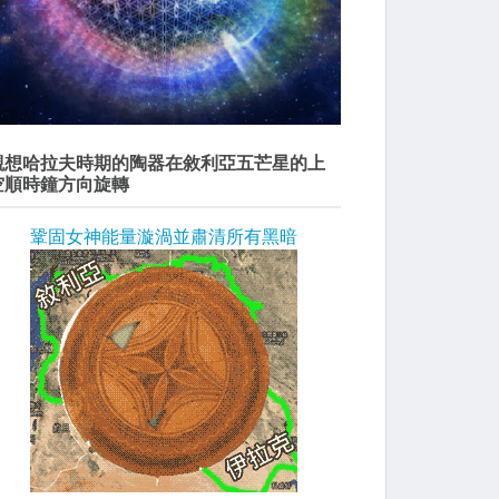
觀想哈拉夫時期的陶器在敘利亞五芒星的上
空順時鐘方向旋轉
鞏固女神能量漩渦並肅清所有黑暗