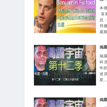
本傑
·
息
拜
羅斯
揭
揭
科克
年的
述
星..
揭