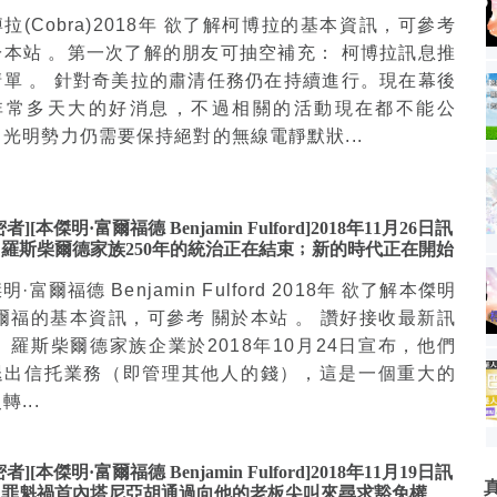
拉(Cobra)2018年 欲了解柯博拉的基本資訊，可參考
於本站 。第一次了解的朋友可抽空補充： 柯博拉訊息推
清單 。 針對奇美拉的肅清任務仍在持續進行。現在幕後
非常多天大的好消息，不過相關的活動現在都不能公
。光明勢力仍需要保持絕對的無線電靜默狀...
者][本傑明·富爾福德 Benjamin Fulford]2018年11月26日訊
羅斯柴爾德家族250年的統治正在結束﹔新的時代正在開始
明·富爾福德 Benjamin Fulford 2018年 欲了解本傑明
富爾福的基本資訊，可參考 關於本站 。 讚好接收最新訊
 羅斯柴爾德家族企業於2018年10月24日宣布，他們
退出信托業務（即管理其他人的錢），這是一個重大的
轉...
者][本傑明·富爾福德 Benjamin Fulford]2018年11月19日訊
：罪魁禍首內塔尼亞胡通過向他的老板尖叫來尋求豁免權