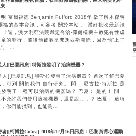
：世界金融的秘密首腦：衣主教佩爾被開除，巨大的變化即
到來
明·富爾福德 Benjamin Fulford 2018年 欲了解本傑明
富爾福的基本資訊，可參考 關於本站 。 讚好接收最新訊
： 上週，澳大利亞法院裁定喬治·佩爾樞機主教犯有性虐
兒童的罪行，隨後他被教皇弗朗西斯開除，因為他“上了
。 ...
星人][巴夏訊息] 特斯拉發明了治病機器？
星人][巴夏訊息] 特斯拉發明了治病機器？ 首次了解巴夏
，可到 關於我們 自行研究。 問： 尼古拉·特斯拉 是
是發明了一種可以治病的機器嗎？ 巴夏： 是的！ 問：
在不允許我們使用這種機器，還是說……？ 巴夏： 這項
，你們能找到，也能夠...
密者][柯博拉Cobra] 2018年12月16日訊息：巴黎黃背心運動