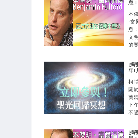
息
本傑
·
息
文
的關
[揭
年1
柯博
關
薦清
下
不過
[揭密