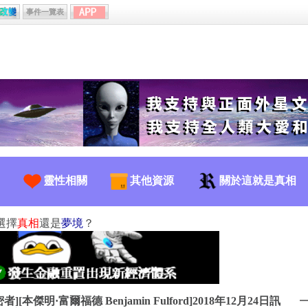
事件一覽表
靈性相關
其他資源
關於這就是真相
選擇
真相
還是
夢境
？
者][本傑明·富爾福德 Benjamin Fulford]2018年12月24日訊