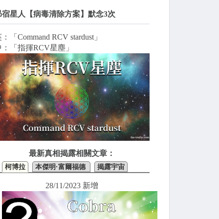
昴宿星人【病毒清除方案】默念3次
：「Command RCV stardust」
中：「指揮RCV星塵」
最新真相揭露相關文章：
柯博拉
本傑明·富爾福德
揭露宇宙
28/11/2023 新增