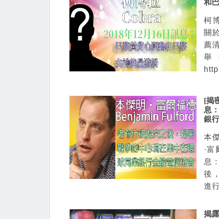
和
柯博
關
薦清
舉
htt
[揭密
息
銀
本傑
·
息
後
進行
揭