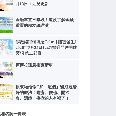
月13日：近況更新
金融重置三階段！還沒了解金融
重置的朋友請詳讀
[揭密者][柯博拉Cobra] 讓它發生!
2026年7月25日12:21揚升門戶開啟
冥想 第二部份
柯博拉訊息推薦清單
原來維他命C加「這個」變成這麼
好的療法！暗瘡、便秘、關節
炎、濕症、癌症的人有福了！
真相名詞一覽表