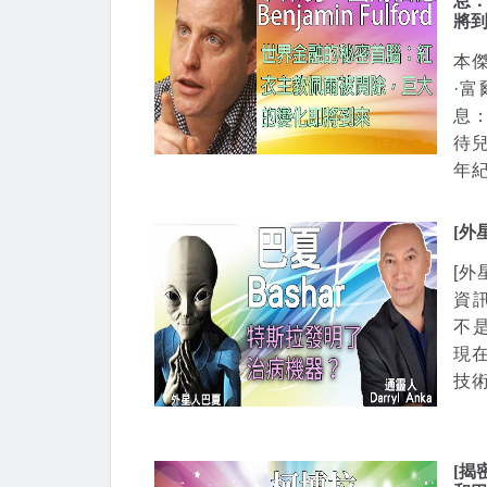
息
將
本傑
·
息
待
年紀”
[外
[外
資訊
不
現
技術
[揭