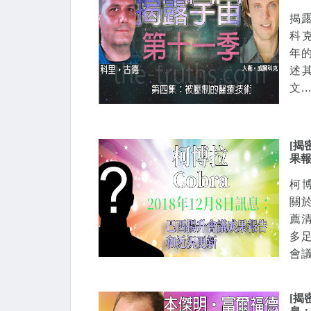
揭
科克
年的
述
文..
[揭
果
柯博
關
薦
多
會議
[揭密