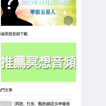
必做冥想音頻下載
熱門文章
[冥想、打坐、觀想]錨定女神漩渦