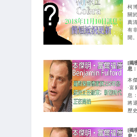
柯博
關
薦
有
開
[揭密
息：
本傑
·
息：
將
歷史
[揭密
息