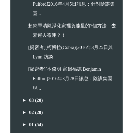
Fulford]2016年4月5日訊息：針對陰謀集
團...
超簡單清除淨化家裡負能量的7個方法，去
衰運去霉運？！
[揭密者][柯博拉(Cobra)]2016年3月25日與
Lynn 訪談
[揭密者][本傑明·富爾福德 Benjamin
Fulford]2016年3月28日訊息：陰謀集團
現...
►
03
(20)
►
02
(20)
►
01
(54)