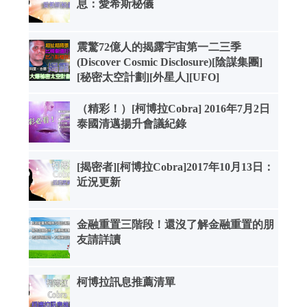
息：愛希斯秘儀
震驚72億人的揭露宇宙第一二三季
(Discover Cosmic Disclosure)[陰謀集團]
[秘密太空計劃][外星人][UFO]
（精彩！）[柯博拉Cobra] 2016年7月2日
泰國清邁揚升會議紀錄
[揭密者][柯博拉Cobra]2017年10月13日：
近況更新
金融重置三階段！還沒了解金融重置的朋
友請詳讀
柯博拉訊息推薦清單