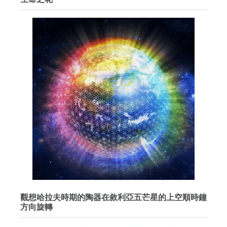
觀想哈拉夫時期的陶器在敘利亞五芒星的上空順時鐘
方向旋轉