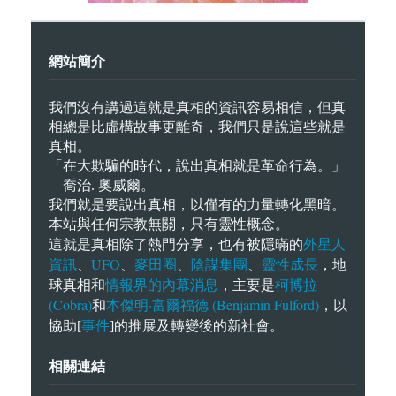
網站簡介
我們沒有講過這就是真相的資訊容易相信，但真
相總是比虛構故事更離奇，我們只是說這些就是
真相。
「在大欺騙的時代，說出真相就是革命行為。」
—喬治. 奧威爾。
我們就是要說出真相，以僅有的力量轉化黑暗。
本站與任何宗教無關，只有靈性概念。
外星人
這就是真相除了熱門分享，也有被隱暪的
資訊
UFO
麥田圈
陰謀集團
靈性成長
、
、
、
、
，地
情報界的內幕消息
柯博拉
球真相和
，主要是
(Cobra)
本傑明·富爾福德 (Benjamin Fulford)
和
，以
事件
協助[
]的推展及轉變後的新社會。
相關連結