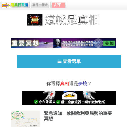
事件一覽表
查看選單
你選擇
真相
還是
夢境
？
緊急通知—攸關敘利亞局勢的重要
冥想