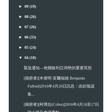
►
09
(19)
►
08
(26)
►
07
(26)
►
06
(33)
►
05
(24)
▼
04
(18)
緊急通知—攸關敘利亞局勢的重要冥想
[揭密者][本傑明·富爾福德 Benjamin
Fulford]2016年4月26日訊息：由於陰謀
集...
[揭密者][柯博拉(Cobra)]2016年4月16至17日