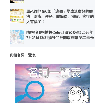
原來維他命C加「這個」變成這麼好的療
法！暗瘡、便秘、關節炎、濕症、癌症的
人有福了！
[揭密者][柯博拉Cobra] 讓它發生! 2026年
7月25日12:21揚升門戶開啟冥想 第二部份
真相名詞一覽表