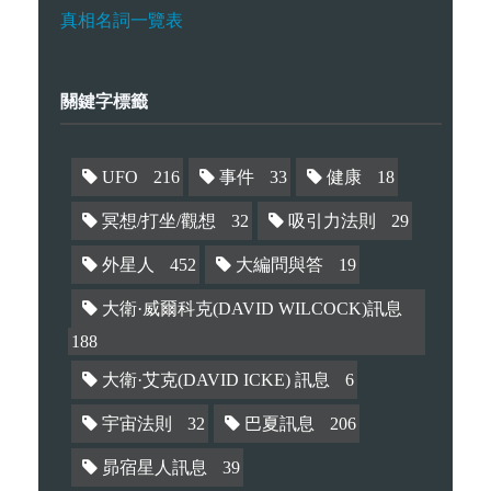
真相名詞一覽表
關鍵字標籤
UFO
216
事件
33
健康
18
冥想/打坐/觀想
32
吸引力法則
29
外星人
452
大編問與答
19
大衛·威爾科克(DAVID WILCOCK)訊息
188
大衛·艾克(DAVID ICKE) 訊息
6
宇宙法則
32
巴夏訊息
206
昴宿星人訊息
39