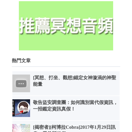
熱門文章
[冥想、打坐、觀想]錨定女神漩渦的神聖
能量
敬告盜安調查團：如何識別當代假資訊，
一招鑑定資訊真假！
[揭密者][柯博拉Cobra]2017年1月29日訊