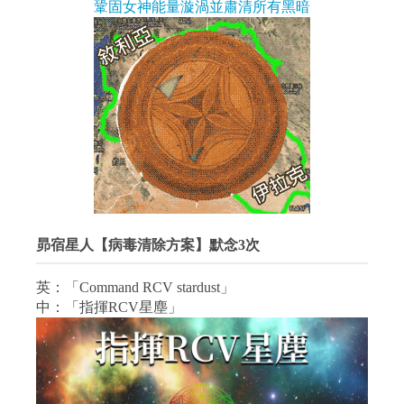
鞏固女神能量漩渦並肅清所有黑暗
昴宿星人【病毒清除方案】默念3次
英：「Command RCV stardust」
中：「指揮RCV星塵」