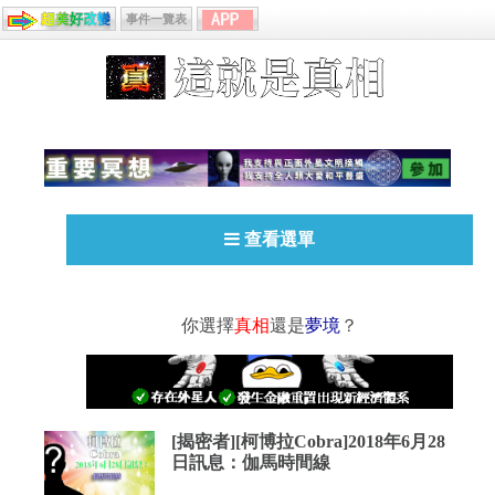
事件一覽表
查看選單
你選擇
真相
還是
夢境
？
[揭密者][柯博拉Cobra]2018年6月28
日訊息：伽馬時間線