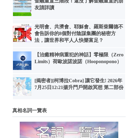
金融重置三階段！還沒了解金融重置的朋
友請詳讀
光明會、共濟會、耶穌會、羅斯柴爾德不
會告訴你的8個對付陰謀集團的秘密方
法，讓世界和平人人快樂富足？
【治癒精神病重犯的神話】零極限（Zero
Limits）荷歐波諾波諾（Hooponopono）
[揭密者][柯博拉Cobra] 讓它發生! 2026年
7月25日12:21揚升門戶開啟冥想 第二部份
真相名詞一覽表