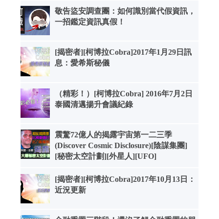
敬告盜安調查團：如何識別當代假資訊，
一招鑑定資訊真假！
[揭密者][柯博拉Cobra]2017年1月29日訊
息：愛希斯秘儀
（精彩！）[柯博拉Cobra] 2016年7月2日
泰國清邁揚升會議紀錄
震驚72億人的揭露宇宙第一二三季
(Discover Cosmic Disclosure)[陰謀集團]
[秘密太空計劃][外星人][UFO]
[揭密者][柯博拉Cobra]2017年10月13日：
近況更新