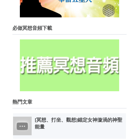
必做冥想音頻下載
熱門文章
[冥想、打坐、觀想]錨定女神漩渦的神聖
能量