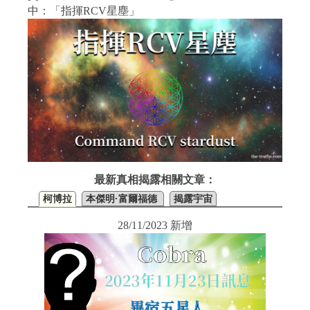
中：「指揮RCV星塵」
最新真相揭露相關文章：
柯博拉
本傑明·富爾福德
揭露宇宙
28/11/2023 新增