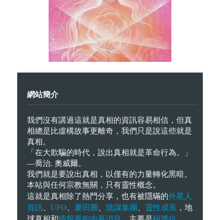
網站簡介
我們沒有講過這就是真相的資訊容易相信，但真
相總是比虛構故事更離奇，我們只是說這些就是
真相。
「在大欺騙的時代，說出真相就是革命行為。」
—喬治. 奧威爾。
我們就是要說出真相，以僅有的力量轉化黑暗。
本站與任何宗教無關，只有靈性概念。
外星人
這就是真相除了熱門分享，也有被隱暪的
資訊
UFO
麥田圈
陰謀集團
靈性成長
、
、
、
、
，地
情報界的內幕消息
柯博拉
球真相和
，主要是