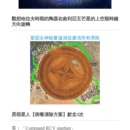
觀想哈拉夫時期的陶器在敘利亞五芒星的上空順時鐘
方向旋轉
鞏固女神能量漩渦並肅清所有黑暗
昴宿星人【病毒清除方案】默念3次
英：「Command RCV stardust」