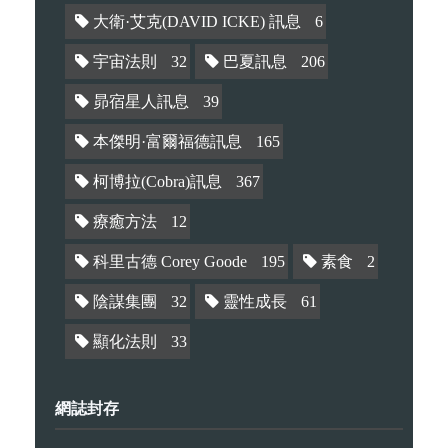
大衛·艾克(DAVID ICKE) 訊息
6
宇宙法則
32
巴夏訊息
206
昴宿星人訊息
39
本傑明·富爾福德訊息
165
柯博拉(Cobra)訊息
367
療癒方法
12
科里古德 Corey Goode
195
素食
2
陰謀集團
32
靈性成長
61
顯化法則
33
網誌封存