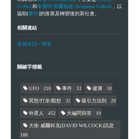
(Cobra)
本傑明·富爾福德 (Benjamin Fulford)
和
，以
事件
協助[
]的推展及轉變後的新社會。
相關連結
真相名詞一覽表
關鍵字標籤
UFO
216
事件
33
健康
18
冥想/打坐/觀想
32
吸引力法則
29
外星人
452
大編問與答
19
大衛·威爾科克(DAVID WILCOCK)訊息
188