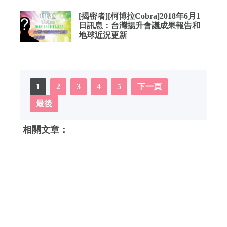
[揭密者][柯博拉Cobra]2018年6月1
日訊息：台灣揚升會議成果報告和
地球近況更新
1
2
3
4
5
下一頁
最後
相關文章：