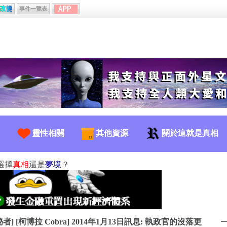
事件一覽表
靈性相關
其他資源
關於這就是真相
選擇
真相
還是
夢境
？
秘者] [柯博拉 Cobra] 2014年1月13日訊息: 執政官的沒落更