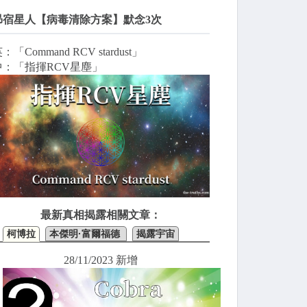
昴宿星人【病毒清除方案】默念3次
：「Command RCV stardust」
中：「指揮RCV星塵」
最新真相揭露相關文章：
柯博拉
本傑明·富爾福德
揭露宇宙
28/11/2023 新增