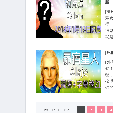
新
[揭
落
行
消
就是
[外
[外
候
礙
松
你的
PAGES 1 OF 21
1
2
3
4