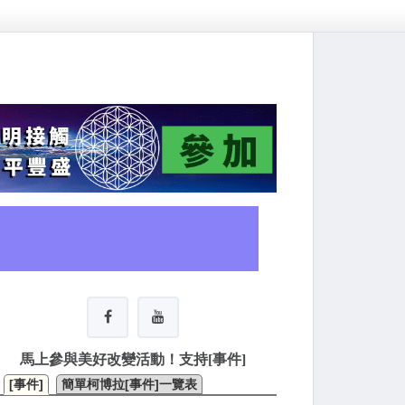
馬上參與美好改變活動！支持[事件]
[事件]
簡單柯博拉[事件]一覽表