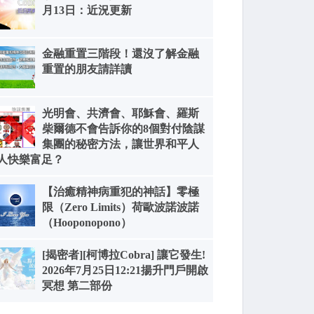
月13日：近況更新
金融重置三階段！還沒了解金融
重置的朋友請詳讀
光明會、共濟會、耶穌會、羅斯
柴爾德不會告訴你的8個對付陰謀
集團的秘密方法，讓世界和平人
人快樂富足？
【治癒精神病重犯的神話】零極
限（Zero Limits）荷歐波諾波諾
（Hooponopono）
[揭密者][柯博拉Cobra] 讓它發生!
2026年7月25日12:21揚升門戶開啟
冥想 第二部份