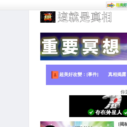
超美好改變：[事件]
真相揭露
你
[揭