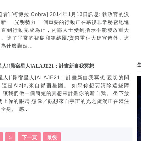
秘者] [柯博拉 Cobra] 2014年1月13日訊息: 執政官的沒
更新 光明勢力 一個重要的行動正在幕後非常秘密地進
。直到行動完成為止，內部人士受到指示不能發放重大
息。除了平常的福島和第納爾/貨幣重估大肆宣傳外，這
為什麼顯然...
星人][昴宿星人]ALAJE21：計畫新自我冥想
星人][昴宿星人]ALAJE21：計畫新自我冥想 親切的問
！這是Alaje,來自昴宿星團。 如果你想要清除這些障
， 讓我們做一個簡短的冥想來計畫你的新自我。 坐下放
 閉上你的眼睛 想像／觀想來自宇宙的光之旋渦正在灌注
全身。 感...
5
下一頁
最後