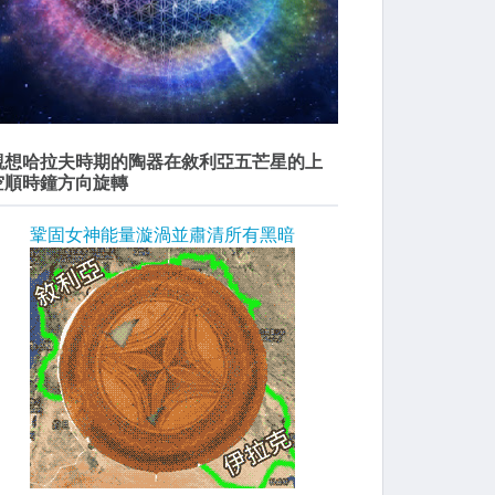
觀想哈拉夫時期的陶器在敘利亞五芒星的上
空順時鐘方向旋轉
鞏固女神能量漩渦並肅清所有黑暗