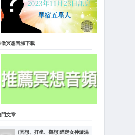
必做冥想音頻下載
熱門文章
[冥想、打坐、觀想]錨定女神漩渦