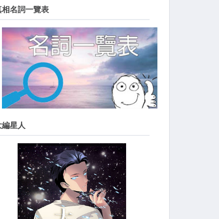
真相名詞一覽表
大編星人