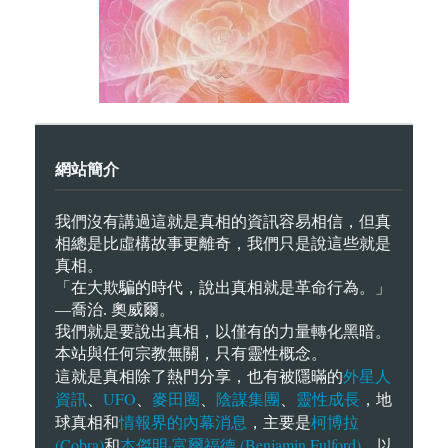
網站簡介
我們沒有講過這就是真相的資訊容易相信，但真
相總是比虛構故事更離奇，我們只是說這些就是
真相。
「在大欺騙的時代，說出真相就是革命行為。」
—喬治. 奧威爾。
我們就是要說出真相，以僅有的力量轉化黑暗。
本站與任何宗教無關，只有靈性概念。
外星人
這就是真相除了熱門分享，也有被隱暪的
資訊
UFO
麥田圈
陰謀集團
靈性成長
、
、
、
、
，地
情報界的內幕消息
柯博拉
球真相和
，主要是
(Cobra)
本傑明·富爾福德 (Benjamin Fulford)
和
，以