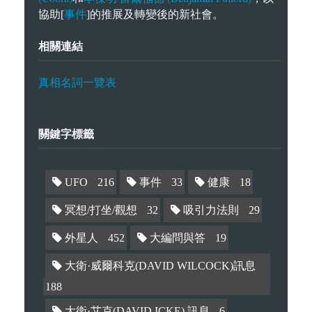
事件
協助[
]的推展及轉變後的新社會。
相關連結
真相名詞一覽表
關鍵字標籤
UFO
216
事件
33
健康
18
冥想/打坐/觀想
32
吸引力法則
29
外星人
452
大編問與答
19
大衛·威爾科克(DAVID WILCOCK)訊息
188
大衛·艾克(DAVID ICKE) 訊息
6