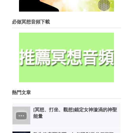
必做冥想音頻下載
熱門文章
[冥想、打坐、觀想]錨定女神漩渦的神聖
能量