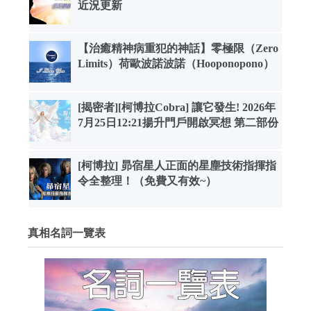
近況更新
【治癒精神病重犯的神話】零極限（Zero
Limits）荷歐波諾波諾（Hooponopono）
[揭密者][柯博拉Cobra] 讓它發生! 2026年
7月25日12:21揚升門戶開啟冥想 第二部份
[柯博拉] 昴宿星人正面的星塵技術指揮指
令全整理！（免費又有效~）
真相名詞一覽表