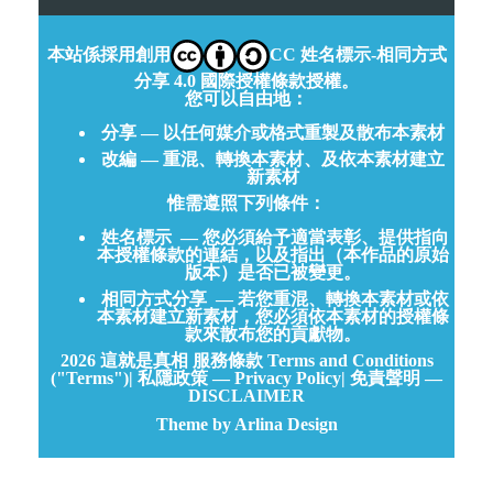
本站係採用創用
CC 姓名標示-相同方式
分享 4.0 國際授權條款授權。
您可以自由地：
分享 — 以任何媒介或格式重製及散布本素材
改編 — 重混、轉換本素材、及依本素材建立
新素材
惟需遵照下列條件：
姓名標示
— 您必須給予適當表彰、提供指向
本授權條款的連結，以及指出（本作品的原始
版本）是否已被變更。
相同方式分享
— 若您重混、轉換本素材或依
本素材建立新素材，您必須依本素材的授權條
款來散布您的貢獻物。
2026
這就是真相
服務條款 Terms and Conditions
("Terms")
|
私隱政策 — Privacy Policy
|
免責聲明 —
DISCLAIMER
Theme by Arlina Design