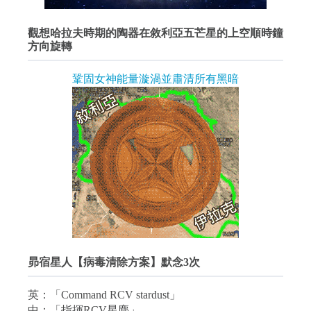
觀想哈拉夫時期的陶器在敘利亞五芒星的上空順時鐘
方向旋轉
鞏固女神能量漩渦並肅清所有黑暗
昴宿星人【病毒清除方案】默念3次
英：「Command RCV stardust」
中：「指揮RCV星塵」