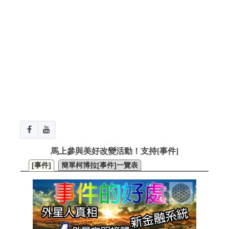
馬上參與美好改變活動！支持[事件]
[事件]
簡單柯博拉[事件]一覽表