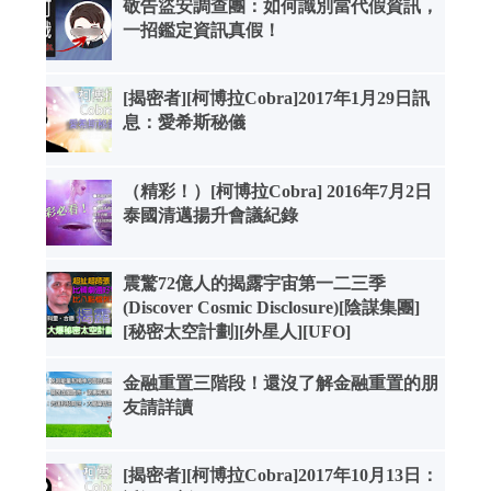
敬告盜安調查團：如何識別當代假資訊，
一招鑑定資訊真假！
[揭密者][柯博拉Cobra]2017年1月29日訊
息：愛希斯秘儀
（精彩！）[柯博拉Cobra] 2016年7月2日
泰國清邁揚升會議紀錄
震驚72億人的揭露宇宙第一二三季
(Discover Cosmic Disclosure)[陰謀集團]
[秘密太空計劃][外星人][UFO]
金融重置三階段！還沒了解金融重置的朋
友請詳讀
[揭密者][柯博拉Cobra]2017年10月13日：