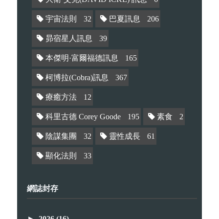
宇宙法則
32
巴夏訊息
206
昴宿星人訊息
39
本傑明·富爾福德訊息
165
柯博拉(Cobra)訊息
367
療癒方法
12
科里古德 Corey Goode
195
素食
2
陰謀集團
32
靈性成長
61
顯化法則
33
網誌封存
►
2026
(16)