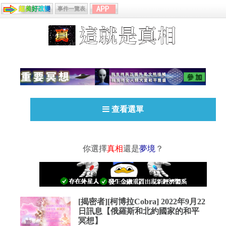
事件一覽表
查看選單
你選擇
真相
還是
夢境
？
[揭密者][柯博拉Cobra] 2022年9月22
日訊息【俄羅斯和北約國家的和平
冥想】