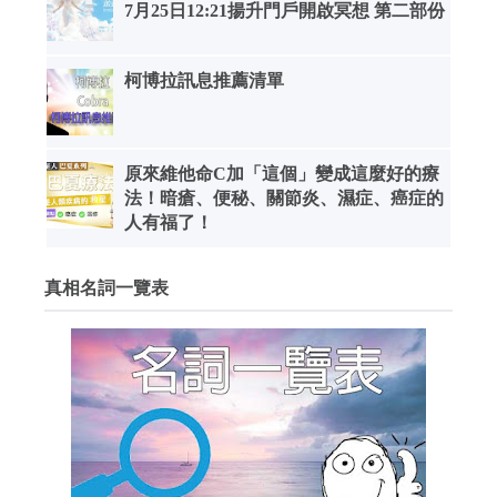
7月25日12:21揚升門戶開啟冥想 第二部份
柯博拉訊息推薦清單
原來維他命C加「這個」變成這麼好的療
法！暗瘡、便秘、關節炎、濕症、癌症的
人有福了！
真相名詞一覽表