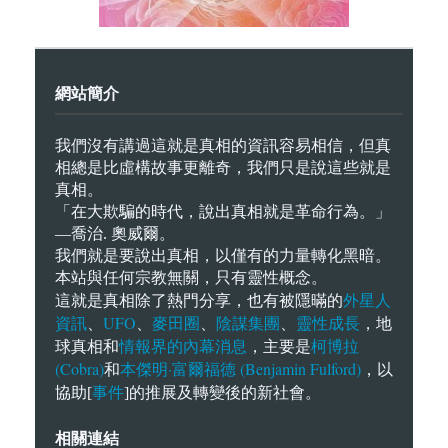
網站簡介
我們沒有講過這就是真相的資訊容易相信，但真
相總是比虛構故事更離奇，我們只是說這些就是
真相。
「在大欺騙的時代，說出真相就是革命行為。」
—喬治. 奧威爾。
我們就是要說出真相，以僅有的力量轉化黑暗。
本站與任何宗教無關，只有靈性概念。
外星人
這就是真相除了熱門分享，也有被隱暪的
資訊
UFO
麥田圈
陰謀集團
靈性成長
、
、
、
、
，地
情報界的內幕消息
柯博拉
球真相和
，主要是
(Cobra)
本傑明·富爾福德 (Benjamin Fulford)
和
，以
事件
協助[
]的推展及轉變後的新社會。
相關連結