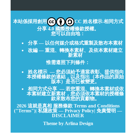
本站係採用創用
CC 姓名標示-相同方式
分享 4.0 國際授權條款授權。
您可以自由地：
分享 — 以任何媒介或格式重製及散布本素材
改編 — 重混、轉換本素材、及依本素材建立
新素材
惟需遵照下列條件：
姓名標示
— 您必須給予適當表彰、提供指向
本授權條款的連結，以及指出（本作品的原始
版本）是否已被變更。
相同方式分享
— 若您重混、轉換本素材或依
本素材建立新素材，您必須依本素材的授權條
款來散布您的貢獻物。
2026
這就是真相
服務條款 Terms and Conditions
("Terms")
|
私隱政策 — Privacy Policy
|
免責聲明 —
DISCLAIMER
Theme by Arlina Design