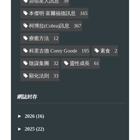
昴宿星人訊息
39
本傑明·富爾福德訊息
165
柯博拉(Cobra)訊息
367
療癒方法
12
科里古德 Corey Goode
195
素食
2
陰謀集團
32
靈性成長
61
顯化法則
33
網誌封存
►
2026
(16)
►
2025
(22)