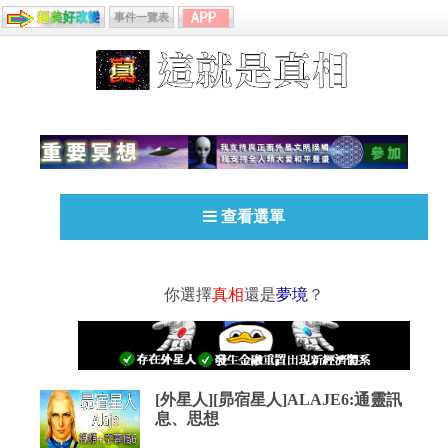
事件一覽表
查看選單
你選擇
真相
還是
夢境
？
[外星人][昴宿星人]ALAJE6:通靈訊
息、思想