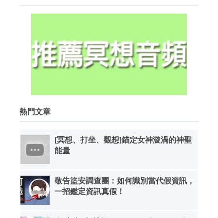
熱門文章
[冥想、打坐、觀想]錨定女神漩渦的神聖
能量
敬告盜安調查團：如何識別當代假資訊，
一招鑑定資訊真假！