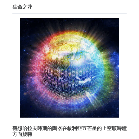
生命之花
觀想哈拉夫時期的陶器在敘利亞五芒星的上空順時鐘
方向旋轉