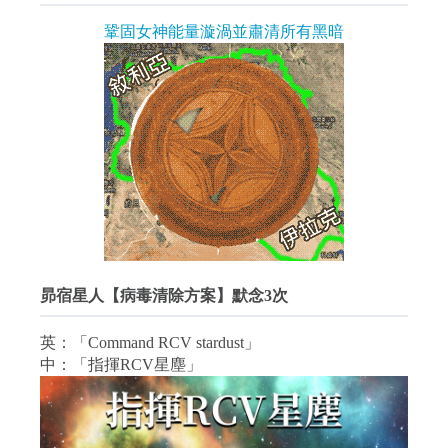
鞏固女神能量漩渦並肅清所有黑暗
昴宿星人【病毒清除方案】默念3次
英：「Command RCV stardust」
中：「指揮RCV星塵」