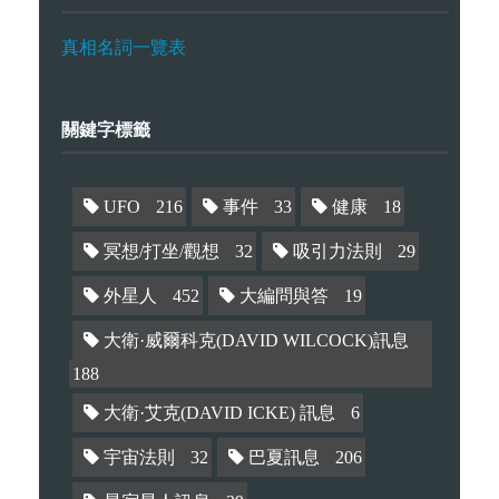
真相名詞一覽表
關鍵字標籤
UFO
216
事件
33
健康
18
冥想/打坐/觀想
32
吸引力法則
29
外星人
452
大編問與答
19
大衛·威爾科克(DAVID WILCOCK)訊息
188
大衛·艾克(DAVID ICKE) 訊息
6
宇宙法則
32
巴夏訊息
206