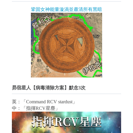
鞏固女神能量漩渦並肅清所有黑暗
昴宿星人【病毒清除方案】默念3次
英：「Command RCV stardust」
中：「指揮RCV星塵」