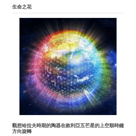
生命之花
觀想哈拉夫時期的陶器在敘利亞五芒星的上空順時鐘
方向旋轉