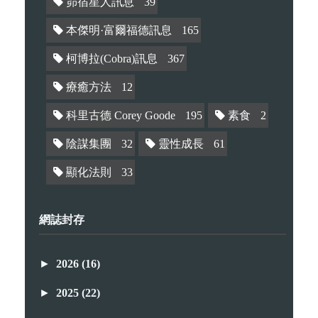
昴宿星人訊息
39
本傑明·富爾福德訊息
165
柯博拉(Cobra)訊息
367
療癒方法
12
科里古德 Corey Goode
195
素食
2
陰謀集團
32
靈性成長
61
顯化法則
33
網誌封存
►
2026
(16)
►
2025
(22)