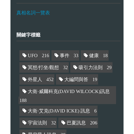
真相名詞一覽表
關鍵字標籤
UFO
216
事件
33
健康
18
冥想/打坐/觀想
32
吸引力法則
29
外星人
452
大編問與答
19
大衛·威爾科克(DAVID WILCOCK)訊息
188
大衛·艾克(DAVID ICKE) 訊息
6
宇宙法則
32
巴夏訊息
206