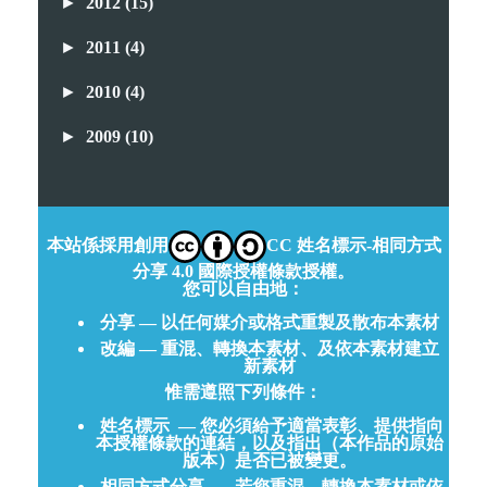
►
2012
(15)
►
2011
(4)
►
2010
(4)
►
2009
(10)
本站係採用創用
CC 姓名標示-相同方式
分享 4.0 國際授權條款授權。
您可以自由地：
分享 — 以任何媒介或格式重製及散布本素材
改編 — 重混、轉換本素材、及依本素材建立
新素材
惟需遵照下列條件：
姓名標示
— 您必須給予適當表彰、提供指向
本授權條款的連結，以及指出（本作品的原始
版本）是否已被變更。
相同方式分享
— 若您重混、轉換本素材或依