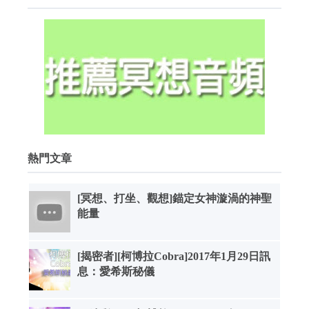
熱門文章
[冥想、打坐、觀想]錨定女神漩渦的神聖
能量
[揭密者][柯博拉Cobra]2017年1月29日訊
息：愛希斯秘儀