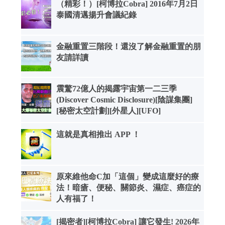
（精彩！）[柯博拉Cobra] 2016年7月2日
泰國清邁揚升會議紀錄
金融重置三階段！還沒了解金融重置的朋
友請詳讀
震驚72億人的揭露宇宙第一二三季
(Discover Cosmic Disclosure)[陰謀集團]
[秘密太空計劃][外星人][UFO]
這就是真相推出 APP ！
原來維他命C加「這個」變成這麼好的療
法！暗瘡、便秘、關節炎、濕症、癌症的
人有福了！
[揭密者][柯博拉Cobra] 讓它發生! 2026年