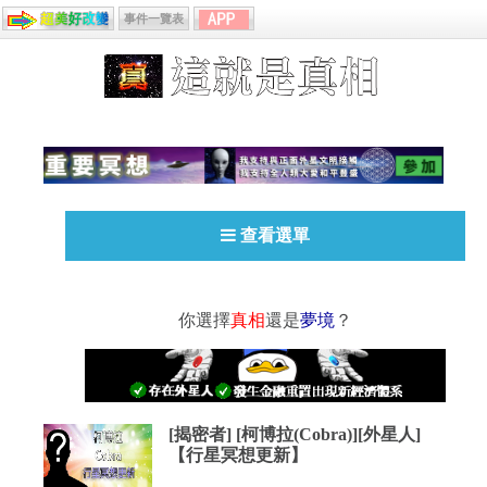
事件一覽表
查看選單
你選擇
真相
還是
夢境
？
[揭密者] [柯博拉(Cobra)][外星人]
【行星冥想更新】