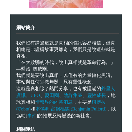
網站簡介
我們沒有講過這就是真相的資訊容易相信，但真
相總是比虛構故事更離奇，我們只是說這些就是
真相。
「在大欺騙的時代，說出真相就是革命行為。」
—喬治. 奧威爾。
我們就是要說出真相，以僅有的力量轉化黑暗。
本站與任何宗教無關，只有靈性概念。
外星人
這就是真相除了熱門分享，也有被隱暪的
資訊
UFO
麥田圈
陰謀集團
靈性成長
、
、
、
、
，地
情報界的內幕消息
柯博拉
球真相和
，主要是
(Cobra)
本傑明·富爾福德 (Benjamin Fulford)
和
，以
事件
協助[
]的推展及轉變後的新社會。
相關連結