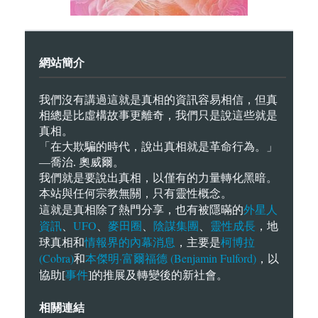
網站簡介
我們沒有講過這就是真相的資訊容易相信，但真
相總是比虛構故事更離奇，我們只是說這些就是
真相。
「在大欺騙的時代，說出真相就是革命行為。」
—喬治. 奧威爾。
我們就是要說出真相，以僅有的力量轉化黑暗。
本站與任何宗教無關，只有靈性概念。
外星人
這就是真相除了熱門分享，也有被隱暪的
資訊
UFO
麥田圈
陰謀集團
靈性成長
、
、
、
、
，地
情報界的內幕消息
柯博拉
球真相和
，主要是
(Cobra)
本傑明·富爾福德 (Benjamin Fulford)
和
，以
事件
協助[
]的推展及轉變後的新社會。
相關連結