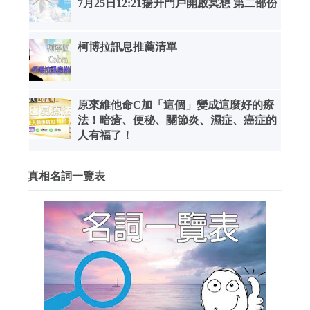
7月25日12:21揚升門戶開啟冥想 第二部份
柯博拉訊息推薦清單
原來維他命C加「這個」變成這麼好的療
法！暗瘡、便秘、關節炎、濕症、癌症的
人有福了！
真相名詞一覽表