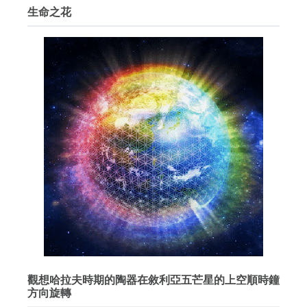
生命之花
觀想哈拉夫時期的陶器在敘利亞五芒星的上空順時鐘
方向旋轉