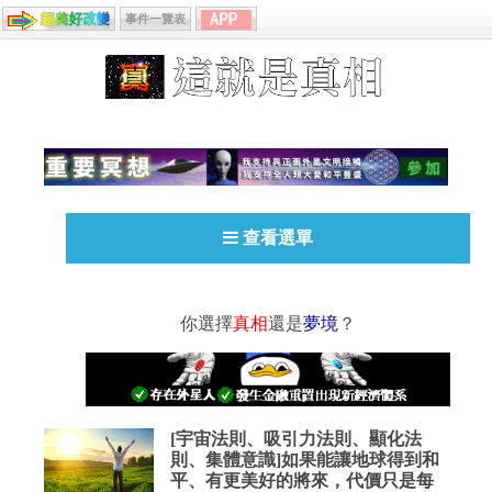
事件一覽表
查看選單
你選擇
真相
還是
夢境
？
[宇宙法則、吸引力法則、顯化法
則、集體意識]如果能讓地球得到和
平、有更美好的將來，代價只是每