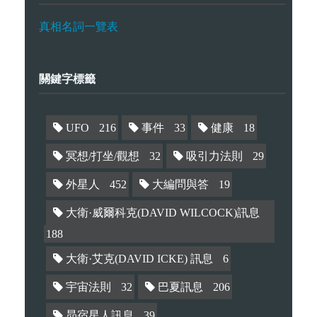
真相名詞一覽表
關鍵字標籤
UFO
216
事件
33
健康
18
冥想/打坐/觀想
32
吸引力法則
29
外星人
452
大編問與答
19
大衛·威爾科克(DAVID WILCOCK)訊息
188
大衛·艾克(DAVID ICKE) 訊息
6
宇宙法則
32
巴夏訊息
206
昴宿星人訊息
39