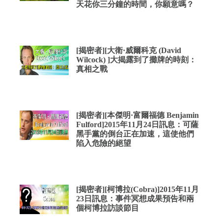
天花你三分鐘的時間，你願意嗎？
[揭密者][大衛·威爾科克 (David
Wilcock) ]大揭露到了攤牌的時刻：
真相之戰
[揭密者][本傑明·富爾福德 Benjamin
Fulford]2015年11月24日訊息：可薩
黑手黨的倒台正在加速，這使他們
陷入危險的絕望
[揭密者][柯博拉(Cobra)]2015年11月
23日訊息：事件冥想成果預告和兩
個柯博拉訪談節目