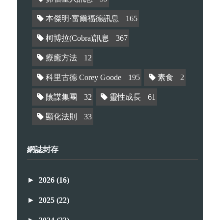
本傑明·富爾福德訊息
165
柯博拉(Cobra)訊息
367
療癒方法
12
科里古德 Corey Goode
195
素食
2
陰謀集團
32
靈性成長
61
顯化法則
33
網誌封存
►
2026
(16)
►
2025
(22)