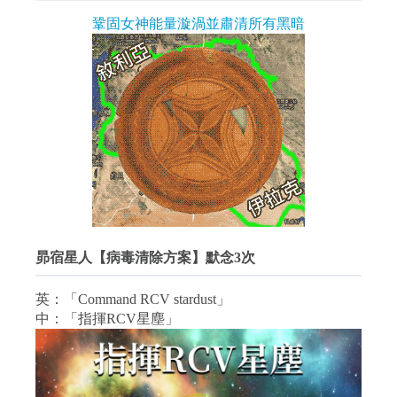
鞏固女神能量漩渦並肅清所有黑暗
昴宿星人【病毒清除方案】默念3次
英：「Command RCV stardust」
中：「指揮RCV星塵」