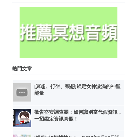
熱門文章
[冥想、打坐、觀想]錨定女神漩渦的神聖
能量
敬告盜安調查團：如何識別當代假資訊，
一招鑑定資訊真假！