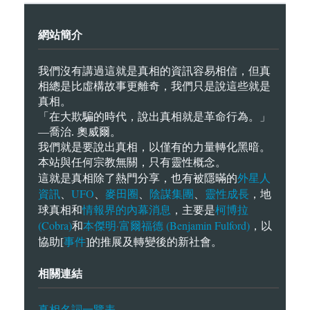
網站簡介
我們沒有講過這就是真相的資訊容易相信，但真
相總是比虛構故事更離奇，我們只是說這些就是
真相。
「在大欺騙的時代，說出真相就是革命行為。」
—喬治. 奧威爾。
我們就是要說出真相，以僅有的力量轉化黑暗。
本站與任何宗教無關，只有靈性概念。
外星人
這就是真相除了熱門分享，也有被隱暪的
資訊
UFO
麥田圈
陰謀集團
靈性成長
、
、
、
、
，地
情報界的內幕消息
柯博拉
球真相和
，主要是
(Cobra)
本傑明·富爾福德 (Benjamin Fulford)
和
，以
事件
協助[
]的推展及轉變後的新社會。
相關連結
真相名詞一覽表