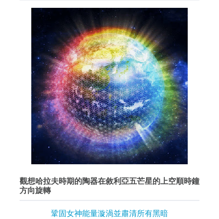
觀想哈拉夫時期的陶器在敘利亞五芒星的上空順時鐘
方向旋轉
鞏固女神能量漩渦並肅清所有黑暗