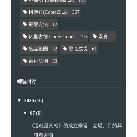
柯博拉(Cobra)訊息
367
療癒方法
12
科里古德 Corey Goode
195
素食
2
陰謀集團
32
靈性成長
61
顯化法則
33
網誌封存
▼
2026
(16)
▼
07
(6)
《這就是真相》的成立宗旨、立場、目的與
訊息來源