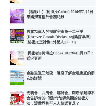
（精彩！）[柯博拉Cobra] 2016年7月2日
泰國清邁揚升會議紀錄
震驚72億人的揭露宇宙第一二三季
(Discover Cosmic Disclosure)[陰謀集團]
[秘密太空計劃][外星人][UFO]
[揭密者][柯博拉Cobra]2017年10月13日：
近況更新
金融重置三階段！還沒了解金融重置的朋
友請詳讀
光明會、共濟會、耶穌會、羅斯柴爾德不
會告訴你的8個對付陰謀集團的秘密方
法，讓世界和平人人快樂富足？