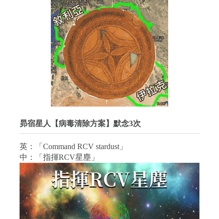
昴宿星人【病毒清除方案】默念3次
英：「Command RCV stardust」
中：「指揮RCV星塵」