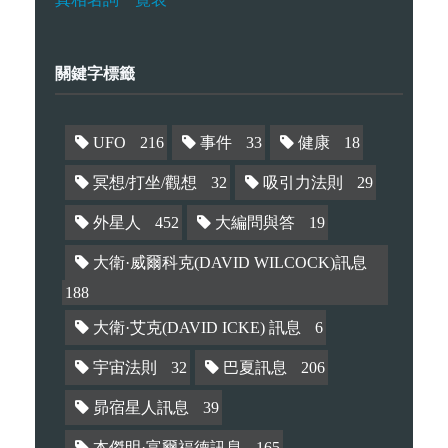
關鍵字標籤
UFO
216
事件
33
健康
18
冥想/打坐/觀想
32
吸引力法則
29
外星人
452
大編問與答
19
大衛·威爾科克(DAVID WILCOCK)訊息
188
大衛·艾克(DAVID ICKE) 訊息
6
宇宙法則
32
巴夏訊息
206
昴宿星人訊息
39
本傑明·富爾福德訊息
165