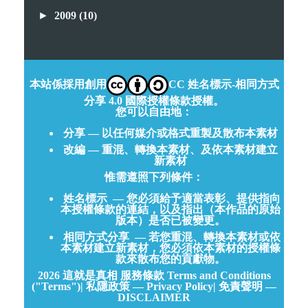
►
2009
(10)
本站係採用創用
CC 姓名標示-相同方式
分享 4.0 國際授權條款授權。
您可以自由地：
分享 — 以任何媒介或格式重製及散布本素材
改編 — 重混、轉換本素材、及依本素材建立
新素材
惟需遵照下列條件：
姓名標示
— 您必須給予適當表彰、提供指向
本授權條款的連結，以及指出（本作品的原始
版本）是否已被變更。
相同方式分享
— 若您重混、轉換本素材或依
本素材建立新素材，您必須依本素材的授權條
款來散布您的貢獻物。
2026
這就是真相
服務條款 Terms and Conditions
("Terms")
|
私隱政策 — Privacy Policy
|
免責聲明 —
DISCLAIMER