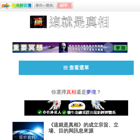
事件一覽表
查看選單
你選擇
真相
還是
夢境
？
《這就是真相》的成立宗旨、立
場、目的與訊息來源