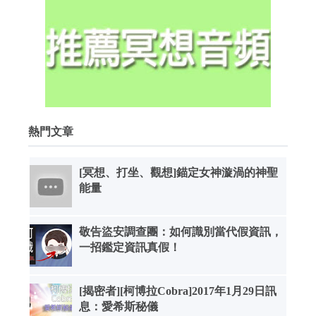
熱門文章
[冥想、打坐、觀想]錨定女神漩渦的神聖
能量
敬告盜安調查團：如何識別當代假資訊，
一招鑑定資訊真假！
[揭密者][柯博拉Cobra]2017年1月29日訊
息：愛希斯秘儀