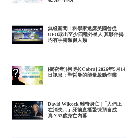
無綫新聞：科學家透露美國曾從
UFO取出至少四種外星人 其夥伴揭
均有手腳類似人類
[揭密者][柯博拉Cobra] 2026年5月14
日訊息：聖哲曼的能量啟動作業
David Wilcock 離奇身亡 |「人們正
在消失…」死前直播驚悚預言成
真？53歲身亡內幕