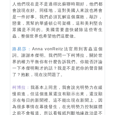
人他們現在是不是過得比蘇聯時期好，他們都
會說現在好。同樣地，這對美國人來說也將會
是一件好事。我們必須瓦解這個腐敗，敲詐，
戀童，黑幫的華盛頓公司架構，這和美利堅合
眾國是不同的。美國需要盡快鏟除這些寄生
蟲，整個世界也希望他們這麼做。
路易莎：
Anna vonReitz法官用到害蟲這個
詞。謝謝本傑明。我們問一下柯博拉，關於世
界的權力平衡你有什麼告訴我們。你能否評論
一下本傑明剛才的話？我是不是把你的聲音關
了？抱歉，現在沒問題了。
柯博拉：
我基本上同意，我會說光明勢力在緩
慢前進，但這個進展還沒有顯示出來，還沒顯
示在每日的新聞裡。這不能出現在新聞上，因
為很多事情在幕後發生，在光明勢力控制媒體
之前不會報道。所以看報紙判斷地緣政治是不