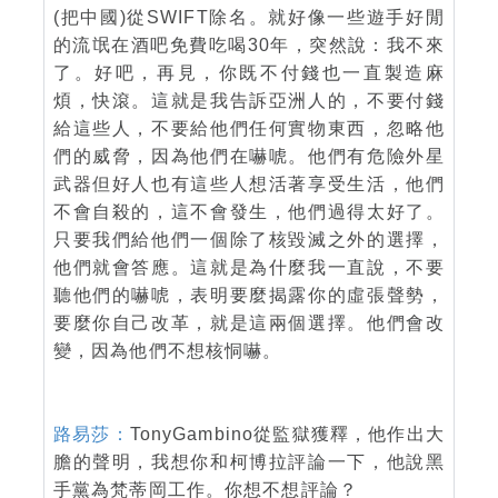
(把中國)從SWIFT除名。就好像一些遊手好閒
的流氓在酒吧免費吃喝30年，突然說：我不來
了。好吧，再見，你既不付錢也一直製造麻
煩，快滾。這就是我告訴亞洲人的，不要付錢
給這些人，不要給他們任何實物東西，忽略他
們的威脅，因為他們在嚇唬。他們有危險外星
武器但好人也有這些人想活著享受生活，他們
不會自殺的，這不會發生，他們過得太好了。
只要我們給他們一個除了核毀滅之外的選擇，
他們就會答應。這就是為什麼我一直說，不要
聽他們的嚇唬，表明要麼揭露你的虛張聲勢，
要麼你自己改革，就是這兩個選擇。他們會改
變，因為他們不想核恫嚇。
路易莎：
TonyGambino從監獄獲釋，他作出大
膽的聲明，我想你和柯博拉評論一下，他說黑
手黨為梵蒂岡工作。你想不想評論？