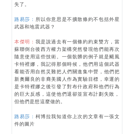
失了。
路易莎：
所以你意思是不擴散條約不包括外星
武器和地震武器？
本傑明：
我是說過去有一個條約約束雙方，當
蘇聯倒台後西方權力架構突然發現他們能再次
隨意使用這些技術。一個骯髒的例子就是颶風
卡特裡娜，我記得那個時候，他們用這個武器
看能否用自然災難把人們關進集中營，他們把
新奧爾良的非裔美國人作為實驗目標，幸運的
是卡特裡娜之後引發了對布什政府和他們行為
的巨大反感，這使他們退卻並宣布計劃失敗，
但他們是想這麼做的。
路易莎：
柯博拉我知道你上次的文章有一張文
件的圖片