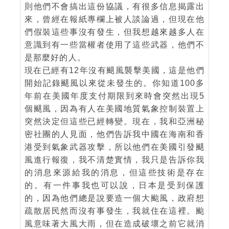
則他們不會搞出這份協議，有很多信息揭露出
來，曾經在報紙專欄上被人談論過，但現在他
們假裝這些事沒有發生，但我想越來越多人在
意識到有一些當權者使用了這些武器，他們不
是那麼好的人。
現在已經有12年沒有颶風襲擊美國，這是他們
開始記錄颶風以來從未發生的。你知道100多
年前在美國年度支付期限到來時會突然出現5
個颶風，因為有人在美國地質氣象控制裝置上
突然決定但這些已經轉變。現在，我和亞洲秘
密社團的人見面，他們告訴我中國在海南和香
港受到氣象武器攻擊，所以他們在美國引發颶
風進行報復，我不清楚實情，我只是告訴你我
的消息來源給我的消息，但這些技術是存在
的。有一件事我也可以說，日本是受到保護
的，因為他們總是說要造一個大颱風，政府想
疏散居民然而沒有事發生，我就住在這裡。颱
風意味著大風大雨，但在造成破壞之前它就消