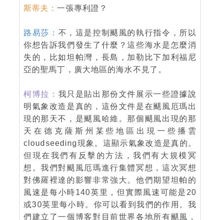
斯蒂夫：
一張專利證？
路易莎：
不，這是控制颶風的執行指令，所以
你想告訴我們發生了什麼？這些海水是怎麼消
失的，比如坦帕灣，長島，加勒比下加利福尼
亞的聖馬丁，廣大地區的海水不見了。
柯博拉：
我只是貼出那份文件展示一些證據說
明氣象改造是真的，這份文件是在颶風厄瑪出
現的那天不，是颶風哈維。那個颶風出現的那
天在德克薩斯州某些地區出現一些播雲
cloudseeding現象。這顯示氣象改造是真的。
但現在我們有反擊的方法，我們有大規模冥
想。我們對颶風厄瑪進行集體冥想，這次冥想
對佛羅裡達的影響非常強大。他們期望坦帕的
風速是每小時140英里，但實際風速可能是20
或30英里每小時。你可以看到我們的作用。我
們建立了一個博客對目前世界各地所有颶風，