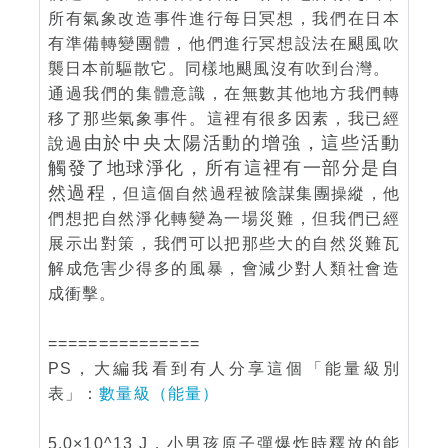
所有氣象改造事件進行每日冥想，我們在日本
有準備轉變團體，他們進行冥想設法在颶風吹
襲日本前驅散它。同樣地颶風沒有吹到台灣。
通過我們的集體意識，在無數其他地方我們轉
移了那些氣象事件。這裡有很多因素，我已經
由於中央太陽活動的增強，這些活動
說過
觸發了地球淨化，所有這裡有一部分是自
然過程
，但這個自然過程被陰謀集團操縱，他
們想把自然淨化轉變為一場災難，但我們已經
展示出對策，我們可以把那些大的自然災難瓦
解成危害少得多的風暴，會減少對人類社會造
成衝擊。
===============
PS，大編我看到有人分享這個「能量級別
表」：
數量級（能量）
5.0×10^13 J，小男孩原子彈爆炸時釋放的能