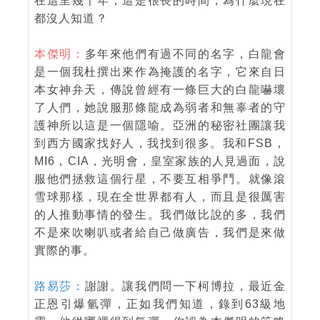
在這里幾千年，這是很長的時間，為什麼現在
都沒人知道？
本傑明：
多年來他們有過不同的名字，白龍會
是一個我杜撰出來作為掩護的名字，它來自日
本女神弁天，傳說曾經有一條巨大的白龍嚇壞
了人們，她說服那條龍成為弱者和無辜者的守
護神所以這是一個隱喻。亞洲的秘密社團讓我
到西方國家找好人，我找到很多。我和FSB，
MI6，CIA，光明會，皇室家族的人見過面，說
服他們拯救這個行星，不要互相爭鬥。就像滾
雪球那樣，現在全世界都有人，而且是很厲害
的人推動事情的發生。我們做比說的多，我們
不是來吹喇叭或者給自己做廣告，我們是來做
實際的事。
路易莎：
謝謝。讓我們問一下柯博拉，最近金
正恩引爆氫彈，正如我們知道，錄到63級地