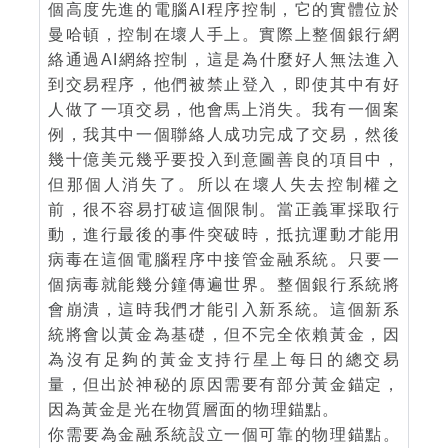
個高度先進的電腦AI程序控制，它的實體位於
曼哈頓，控制在壞人手上。實際上整個銀行網
絡通過AI網絡控制，這是為什麼好人無法進入
到交易程序，他們被禁止登入，即使其中有好
人做了一項交易，他會馬上消失。我有一個案
例，我其中一個聯絡人成功完成了交易，然後
幾十億美元幾乎要投入到意圖善良的項目中，
但那個人消失了。所以在壞人失去控制權之
前，很不容易打破這個限制。當正義軍採取行
動，進行最後的事件突破時，抵抗運動才能用
病毒在這個電腦程序中接管金融系統。只要一
個病毒就能幾分鐘傳遍世界。整個銀行系統將
會崩潰，這時我們才能引入新系統。這個新系
統將會以黃金為基礎，但不完全依賴黃金，因
為沒有足夠的黃金支持行星上每日的總交易
量，但出於神秘的原因需要有部分黃金錨定，
因為黃金是光在物質層面的物理錨點。
你需要為金融系統設立一個可靠的物理錨點。