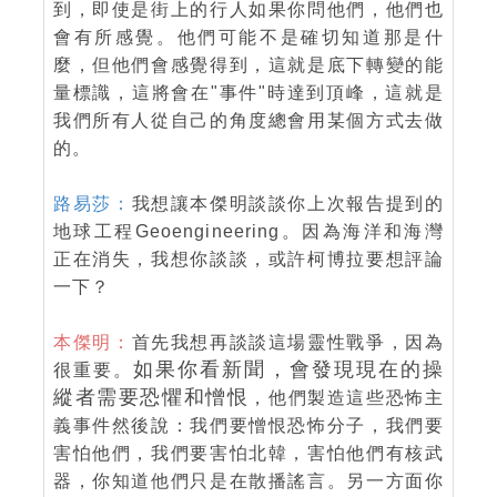
到，即使是街上的行人如果你問他們，他們也
會有所感覺。他們可能不是確切知道那是什
麼，但他們會感覺得到，這就是底下轉變的能
量標識，這將會在"事件"時達到頂峰，這就是
我們所有人從自己的角度總會用某個方式去做
的。
路易莎：
我想讓本傑明談談你上次報告提到的
地球工程Geoengineering。因為海洋和海灣
正在消失，我想你談談，或許柯博拉要想評論
一下？
本傑明：
首先我想再談談這場靈性戰爭，因為
如果你看新聞，會發現現在的操
很重要。
縱者需要恐懼和憎恨
，他們製造這些恐怖主
義事件然後說：我們要憎恨恐怖分子，我們要
害怕他們，我們要害怕北韓，害怕他們有核武
器，你知道他們只是在散播謠言。另一方面你