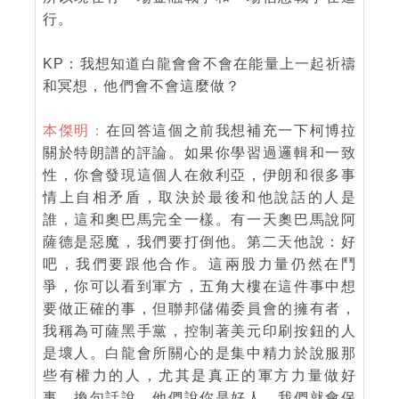
行。
KP：我想知道白龍會會不會在能量上一起祈禱
和冥想，他們會不會這麼做？
本傑明：
在回答這個之前我想補充一下柯博拉
關於特朗譜的評論。如果你學習過邏輯和一致
性，你會發現這個人在敘利亞，伊朗和很多事
情上自相矛盾，取決於最後和他說話的人是
誰，這和奧巴馬完全一樣。有一天奧巴馬說阿
薩德是惡魔，我們要打倒他。第二天他說：好
吧，我們要跟他合作。這兩股力量仍然在鬥
爭，你可以看到軍方，五角大樓在這件事中想
要做正確的事，但聯邦儲備委員會的擁有者，
我稱為可薩黑手黨，控制著美元印刷按鈕的人
是壞人。白龍會所關心的是集中精力於說服那
些有權力的人，尤其是真正的軍方力量做好
事。換句話說，他們說你是好人，我們就會保