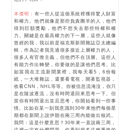
本傑明：
有一些人從這個系統裡獲得驚人財富
和權力。他們就像是那些負責圈羊的人，他們
得到巨額獎勵，他們不想失去那些特權和權
力。關鍵是在最高權力的下一層，這些人就像
曾經的我，我以前是福克斯新聞雜誌亞太總編
輯，作為記者我見過很多接近上層權力的人，
很多人有官僚主義，但他們不在頂層。這些人
有能力作出轉變，你要做的是讓他們思考。比
如當我在主流新聞業裡，我每天看5，6份報
紙，一大堆雜誌，還要看電視，開著監視器，
收看CNN，NHL等等。你被信息流淹沒，你只
是在隨波逐流，沒有時間退回來思考一下。但
當你有時間退出並且思考，你開始看到一些事
情。比如在某一刻我意識到30年來他們每個星
期都在新聞上說伊朗在兩三周內能做出核武。
我問：這是什麼意思？30年來一直說兩三周，
這裡一定有什麼問題。你看到很多這種重複的