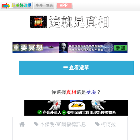
事件一覽表
查看選單
你選擇
真相
還是
夢境
？
本傑明·富爾福德訊息
柯博拉
(Cobra)訊息
揭密者
[揭密者][柯博拉