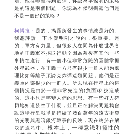
震。他從哪裡得到氫彈，你認為本傑明的策略
是的這是兩個問題，你認為本傑明揭露他們是
不是一個好的策略？
柯博拉：
是的，揭露所發生的事情總是好的。
我想評論一下本傑明剛才說的，很重要。是
的，軍方有力量，但很多人在問為什麼世界各
地的正義軍不採取行動？因為幕後有其他一些
事情在進行，有一個小但非常危險的團體掌握
外星武器，在正義一方只有很少一群人能夠處
理比如等離子頂誇克炸彈這類問題，他們是正
義軍內部很少的一群人。所以現在行星上的這
個情況是由於一種非常先進的(負面)科技造成
的。這不只是轉變人們的思想。有一些好人確
切地知道發生了什麼，並且正在解決問題我會
說這場行星戰爭是持續了幾百萬年的遠古衝突
的光明與黑暗銀河戰爭的反映，現在終於在解
。根本上，一種意識和靈性的
決的過程中