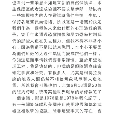
也看到一些消息比如建立新的自然保護區，水
生保護區或者達成協議不要攻擊伊朗，所以有
一些掌握權力的人在嘗試讓我們害怕，生氣，
保持著這些負面情緒。所以這是一場關於決定
我們作為一個種族未來做什麼的心理過程的戰
爭。幾千年來通過恐懼憎恨和暴力恐嚇控制我
們的那些人正在失去權力。但我不得不非常小
心，因為我還不足以結束戰鬥，也小心不要因
為他們所做的太過生氣從而變成跟他們一樣，
你知道這類事情我們要非常謹慎。至於那些地
球工程，我是懷疑的，但我總是跟隨調查線索
確定事實和研究。有很多人，尤其是柯博拉所
說的地表人類仍然不相信氣象戰爭和人造地
震。所以我會引導他們，比如6月18還是20號
的紐約時報，或者其他世界報章的頭條報道了
一個協議，那是1976還是1978年我忘記了，
有一份關於蘇聯和美國停止使用地震和氣象武
器互相攻擊的協議。除非這些事真的存在，否