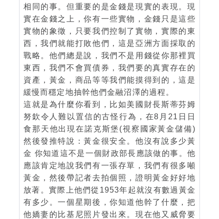
相同的事。但重要的是金錢是現實的表現。現
實在金錢之上，你有一些實物，金錢只是這些
實物的象徵，只要我們控制了實物，實際的東
西，我們就能打敗他們，這是亞洲方面採取的
戰略。他們總是說，我們不是用錢從你那裡買
東西，我們不會買債券，我們要的真實存在的
資產，黃金，商品等等我們能摸得到的，這是
緩慢而穩定地抽幹他們金融沼澤的過程。
這就是為什麼你看到，比如美國財長斯蒂芬姆
努欽令人難以置信的古怪行為，在8月21日日
食那天他出現在諾克斯堡(視察國家黃金儲備)
然後發推特說：黃金很安全。他沒有說多少黃
金 你知道這不是一個財政部長應該做的事。他
應該肯定地說我們有一張存單，我們有很多噸
黃金，然後帶記者去拍個照，證明黃金好好地
放著。實際上他們從1953年起就沒有數過黃金
有多少。一個星期後，你知道他幹了什麼，把
他嬌妻的比基尼照片發出來。現在他又威脅要