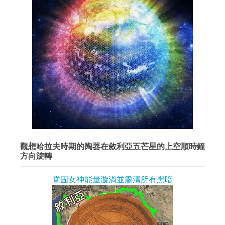
觀想哈拉夫時期的陶器在敘利亞五芒星的上空順時鐘
方向旋轉
鞏固女神能量漩渦並肅清所有黑暗