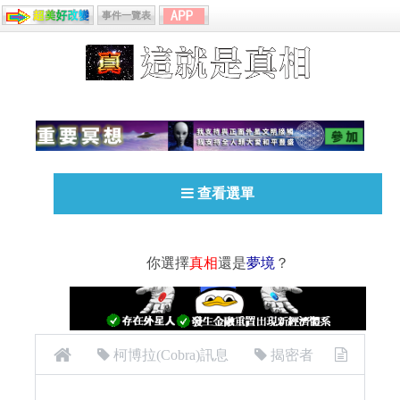
事件一覽表
查看選單
你選擇
真相
還是
夢境
？
柯博拉(Cobra)訊息
揭密者
[揭密者][柯博拉Cobra] 2019年12月11日：讓它發生！