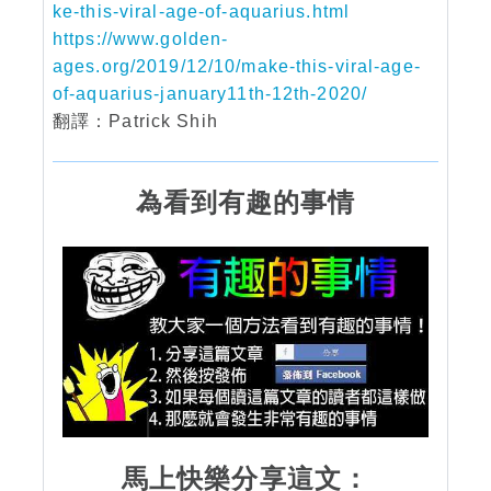
ke-this-viral-age-of-aquarius.html
https://www.golden-
ages.org/2019/12/10/make-this-viral-age-
of-aquarius-january11th-12th-2020/
翻譯：Patrick Shih
為看到有趣的事情
馬上快樂分享這文：