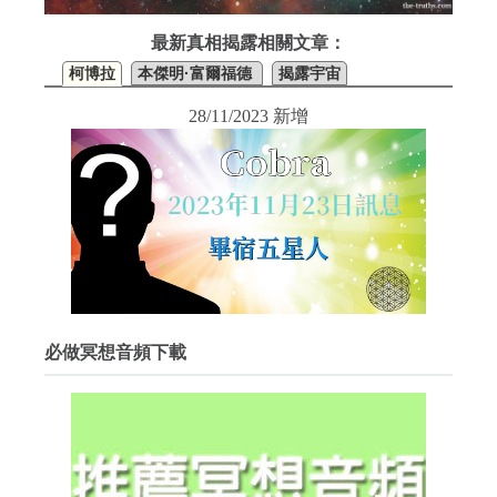
最新真相揭露相關文章：
柯博拉
本傑明·富爾福德
揭露宇宙
28/11/2023 新增
必做冥想音頻下載