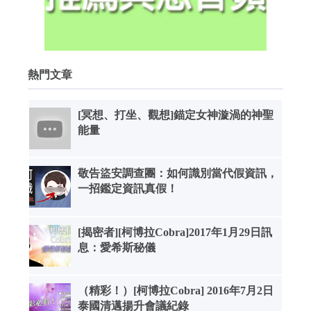
熱門文章
[冥想、打坐、觀想]錨定女神漩渦的神聖
能量
敬告盜安調查團：如何識別當代假資訊，
一招鑑定資訊真假！
[揭密者][柯博拉Cobra]2017年1月29日訊
息：愛希斯秘儀
（精彩！）[柯博拉Cobra] 2016年7月2日
泰國清邁揚升會議紀錄