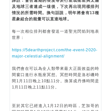
譯註：會合週期的長度等於行星或衛星與太陽
及地球三者連成一缐後，下次再出現同樣排列
情況的所需時間。換句話說，明年將會有13種
星象組合的能量可以直達地球。
每一次相位排列都會發送一道聖光閃焰到地表
世界：
https://5dearthproject.com/the-event-2020-
major-celestial-alignment/
我們會在可以為全人類帶來最大正面效益的時
間窗口進行水瓶座冥想。冥想時間是洛杉磯時
間1月11日晚上10點11分。換算成丹佛時間是
1月11日晚上11點11分。
至於其它已經進入1月12日的時區，芝加哥的