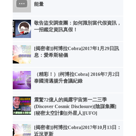
能量
敬告盜安調查團：如何識別當代假資訊，
一招鑑定資訊真假！
[揭密者][柯博拉Cobra]2017年1月29日訊
息：愛希斯秘儀
（精彩！）[柯博拉Cobra] 2016年7月2日
泰國清邁揚升會議紀錄
震驚72億人的揭露宇宙第一二三季
(Discover Cosmic Disclosure)[陰謀集團]
[秘密太空計劃][外星人][UFO]
[揭密者][柯博拉Cobra]2017年10月13日：
近況更新