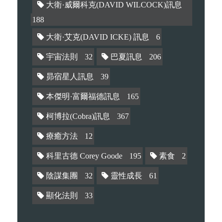
大衛·威爾科克(DAVID WILCOCK)訊息
188
大衛·艾克(DAVID ICKE) 訊息
6
宇宙法則
32
巴夏訊息
206
昴宿星人訊息
39
本傑明·富爾福德訊息
165
柯博拉(Cobra)訊息
367
療癒方法
12
科里古德 Corey Goode
195
素食
2
陰謀集團
32
靈性成長
61
顯化法則
33