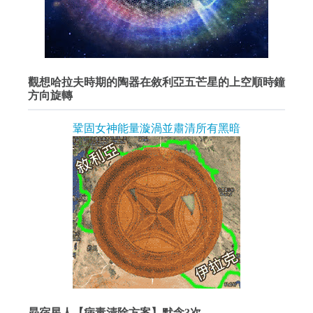
觀想哈拉夫時期的陶器在敘利亞五芒星的上空順時鐘
方向旋轉
鞏固女神能量漩渦並肅清所有黑暗
昴宿星人【病毒清除方案】默念3次