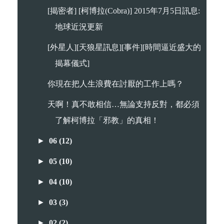
[揭密者] [柯博拉(Cobra)] 2015年7月5日訊息:
地球近況更新
[外星人][天狼星訊息][事件][時間逼近盛大的
揭幕儀式]
你現在把人生浪費在討厭的工作上嗎？
天啊！真不敢相信…無論支持反對，都必須
了解柯博拉「邪教」的真相！
►
06
(12)
►
05
(10)
►
04
(10)
►
03
(3)
►
02
(2)