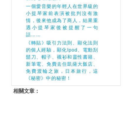
一個愛音樂的年輕人在世界級的
小提琴家前表演被批判沒有激
情，後來他成為了商人，結果重
遇小提琴家後被提醒了一句
話……
《轉貼》吸引力法則、顯化法則
的個人經驗，顯化Ipod、電動刮
鬍刀、帽子、襯衫和靈性書籍、
新筆電、免費去住凱薩大飯店、
免費渡輪之旅，日本旅行，這
《秘密》中的秘密！
相關文章：