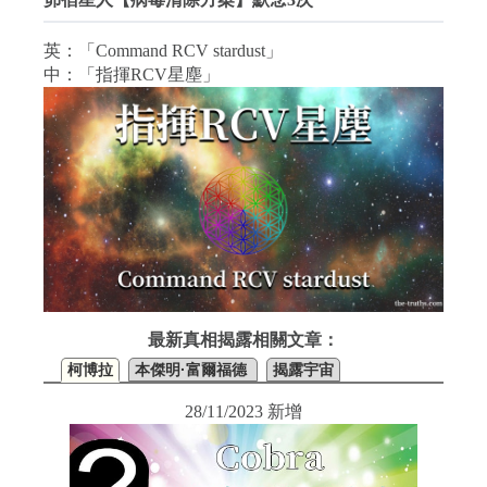
英：「Command RCV stardust」
中：「指揮RCV星塵」
最新真相揭露相關文章：
柯博拉
本傑明·富爾福德
揭露宇宙
28/11/2023 新增