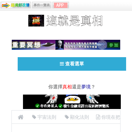
事件一覽表
查看選單
你選擇
真相
還是
夢境
？
宇宙法則
顯化法則
你現在把
人生浪費在討厭的工作上嗎？