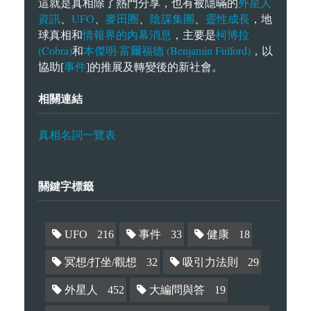
外星人
這就是真相除了熱門分享，也有被隱暪的
資訊
UFO
麥田圈
陰謀集團
靈性成長
、
、
、
、
，地
情報界的內幕消息
柯博拉
球真相和
，主要是
(Cobra)
本傑明·富爾福德 (Benjamin Fulford)
和
，以
事件
協助[
]的推展及轉變後的新社會。
相關連結
真相名詞一覽表
關鍵字標籤
UFO
216
事件
33
健康
18
冥想/打坐/觀想
32
吸引力法則
29
外星人
452
大編問與答
19