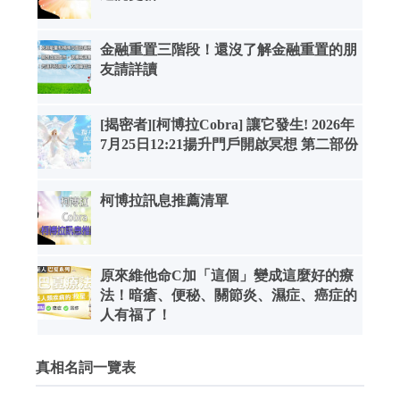
金融重置三階段！還沒了解金融重置的朋
友請詳讀
[揭密者][柯博拉Cobra] 讓它發生! 2026年
7月25日12:21揚升門戶開啟冥想 第二部份
柯博拉訊息推薦清單
原來維他命C加「這個」變成這麼好的療
法！暗瘡、便秘、關節炎、濕症、癌症的
人有福了！
真相名詞一覽表