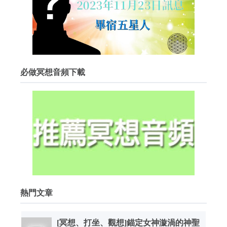
必做冥想音頻下載
熱門文章
[冥想、打坐、觀想]錨定女神漩渦的神聖