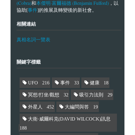
(Cobra)
本傑明·富爾福德 (Benjamin Fulford)
和
，以
事件
協助[
]的推展及轉變後的新社會。
相關連結
真相名詞一覽表
關鍵字標籤
UFO
216
事件
33
健康
18
冥想/打坐/觀想
32
吸引力法則
29
外星人
452
大編問與答
19
大衛·威爾科克(DAVID WILCOCK)訊息
188