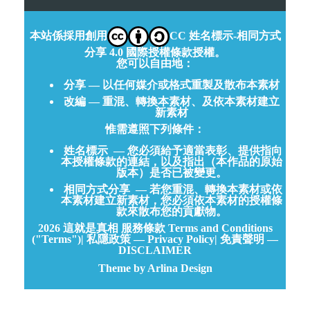
本站係採用創用
CC 姓名標示-相同方式
分享 4.0 國際授權條款授權。
您可以自由地：
分享 — 以任何媒介或格式重製及散布本素材
改編 — 重混、轉換本素材、及依本素材建立
新素材
惟需遵照下列條件：
姓名標示
— 您必須給予適當表彰、提供指向
本授權條款的連結，以及指出（本作品的原始
版本）是否已被變更。
相同方式分享
— 若您重混、轉換本素材或依
本素材建立新素材，您必須依本素材的授權條
款來散布您的貢獻物。
2026
這就是真相
服務條款 Terms and Conditions
("Terms")
|
私隱政策 — Privacy Policy
|
免責聲明 —
DISCLAIMER
Theme by Arlina Design