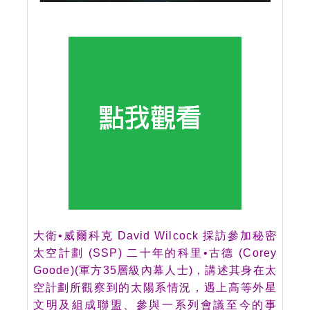
大衛•威爾科克 David Wilcock 採訪參加秘密
太空計劃 (SSP) 二十年的科里•古德 (Corey
Goode)(軍方35層級內幕人士)，講述其身在太
空計劃所觀察到的太陽系情況，遇上高等外星
文明及組成聯盟、參與一系列會議至今的事