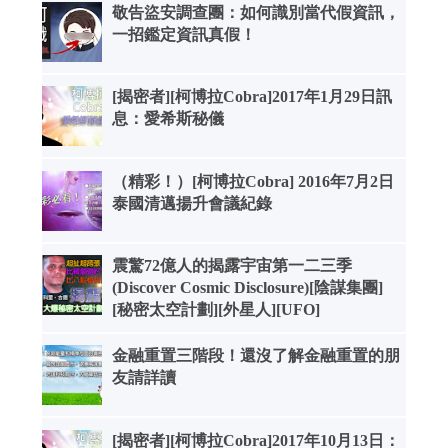
敬告盜安調查團：如何識別當代假資訊，
一招鑑定資訊真假！
[揭密者][柯博拉Cobra]2017年1月29日訊
息：愛希斯秘儀
（精彩！）[柯博拉Cobra] 2016年7月2日
泰國清邁揚升會議紀錄
震驚72億人的揭露宇宙第一二三季
(Discover Cosmic Disclosure)[陰謀集團]
[秘密太空計劃][外星人][UFO]
金融重置三階段！還沒了解金融重置的朋
友請詳讀
[揭密者][柯博拉Cobra]2017年10月13日：