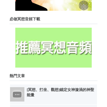
必做冥想音頻下載
熱門文章
[冥想、打坐、觀想]錨定女神漩渦的神聖
能量