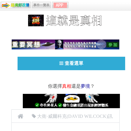
事件一覽表
查看選單
你選擇
真相
還是
夢境
？
大衛·威爾科克(DAVID WILCOCK)訊
息
外星人
科里古德 Corey Goode