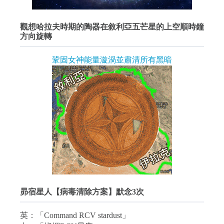
觀想哈拉夫時期的陶器在敘利亞五芒星的上空順時鐘
方向旋轉
鞏固女神能量漩渦並肅清所有黑暗
昴宿星人【病毒清除方案】默念3次
英：「Command RCV stardust」