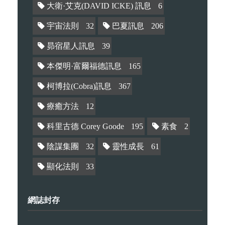
大衛·艾克(DAVID ICKE) 訊息
6
宇宙法則
32
巴夏訊息
206
昴宿星人訊息
39
本傑明·富爾福德訊息
165
柯博拉(Cobra)訊息
367
療癒方法
12
科里古德 Corey Goode
195
素食
2
陰謀集團
32
靈性成長
61
顯化法則
33
網誌封存