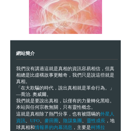
網站簡介
我們沒有講過這就是真相的資訊容易相信，但真
相總是比虛構故事更離奇，我們只是說這些就是
真相。
「在大欺騙的時代，說出真相就是革命行為。」
—喬治. 奧威爾。
我們就是要說出真相，以僅有的力量轉化黑暗。
本站與任何宗教無關，只有靈性概念。
外星人
這就是真相除了熱門分享，也有被隱暪的
資訊
UFO
麥田圈
陰謀集團
靈性成長
、
、
、
、
，地
情報界的內幕消息
柯博拉
球真相和
，主要是