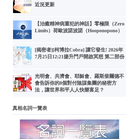
近況更新
【治癒精神病重犯的神話】零極限（Zero
Limits）荷歐波諾波諾（Hooponopono）
[揭密者][柯博拉Cobra] 讓它發生! 2026年
7月25日12:21揚升門戶開啟冥想 第二部份
光明會、共濟會、耶穌會、羅斯柴爾德不
會告訴你的8個對付陰謀集團的秘密方
法，讓世界和平人人快樂富足？
真相名詞一覽表