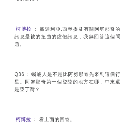
柯博拉
： 撒迦利亞.西琴提及有關阿努那奇的
訊息是被的扭曲的虛假訊息，我無回答這個問
題。
Q36： 蜥蜴人是不是比阿努那奇先來到這個行
星。阿努那奇第一個登陸的地方在哪，中東還
是亞丁灣？
柯博拉
： 看上面的回答。