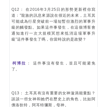
Q12： 在2016年3月25日的形勢更新裡你寫
道：”龍族的訊息來源說在很近的未來，土耳其
可能成為行星突破前一場短暫但激烈的軍事升
級的觸發點。如果這件事發生，在這個博客會
通知進行一次大規模冥想來抵消這場軍事升
級”這件事發生了嗎，你當時說的是政變？
柯博拉
： 這件事沒有發生，並且可能避免
了。
Q13： 土耳其有沒有重要的女神漩渦能量點？
談談一些女神和她們在歷史上的角色，比如阿
佛洛狄特，阿耳特彌斯，母神。