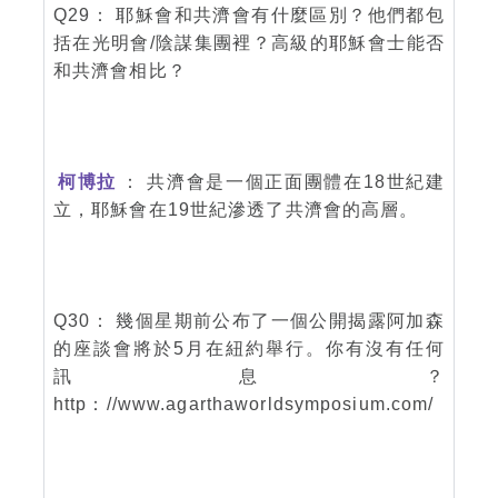
Q29： 耶穌會和共濟會有什麼區別？他們都包
括在光明會/陰謀集團裡？高級的耶穌會士能否
和共濟會相比？
柯博拉
： 共濟會是一個正面團體在18世紀建
立，耶穌會在19世紀滲透了共濟會的高層。
Q30： 幾個星期前公布了一個公開揭露阿加森
的座談會將於5月在紐約舉行。你有沒有任何
訊息？
http：//www.agarthaworldsymposium.com/