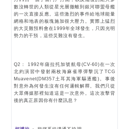
數沒轉世的人類從星光層撤離到銀河聯盟母艦
的一次直接反應。這些激烈的事件給地球能量
網格和地表的板塊施加很大壓力。實際上猛烈
的大災難預料會在1999年全球發生，只因光明
勢力的干預，這些災難沒有發生。
Q2： 1992年薩拉托加號航母(CV-60)在一次
北約演習中發射兩枚海麻雀導彈擊沉了TCG
Muavenet(DM357土耳其海軍驅逐艦)。事後
對意外為何發生沒有任何邏輯解釋。我們只從
大眾傳媒那裡知道這是一次意外。這次攻擊背
後的真正原因你有什麼訊息？