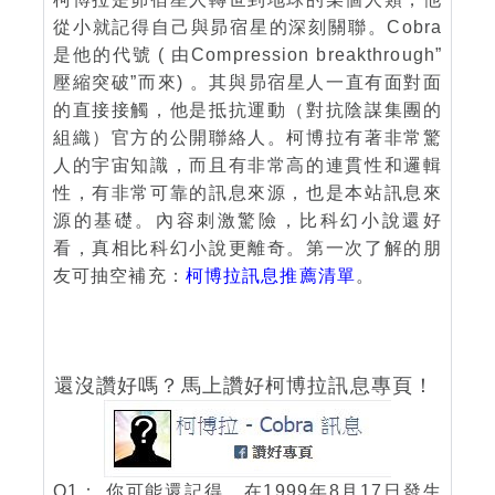
從小就記得自己與昴宿星的深刻關聯。Cobra
是他的代號 ( 由Compression breakthrough”
壓縮突破”而來) 。其與昴宿星人一直有面對面
的直接接觸，他是抵抗運動（對抗陰謀集團的
組織）官方的公開聯絡人。柯博拉有著非常驚
人的宇宙知識，而且有非常高的連貫性和邏輯
性，有非常可靠的訊息來源，也是本站訊息來
源的基礎。內容刺激驚險，比科幻小說還好
看，真相比科幻小說更離奇。第一次了解的朋
友可抽空補充：
柯博拉訊息推薦清單
。
還沒讚好嗎？馬上讚好柯博拉訊息專頁！
Q1： 你可能還記得，在1999年8月17日發生