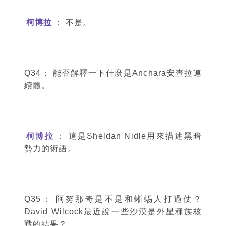
柯博拉
： 不是。
Q34： 能否解釋一下什麼是Anchara安查拉連
續體。
柯博拉
： 這是Sheldan Nidle用來描述黑暗
勢力的術語。
Q35： 阿努那奇是不是和蜥蜴人打過仗？
David Wilcock最近說一些沙漠是外星種族核
戰的結果？