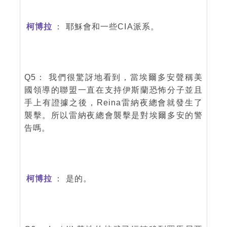
柯博拉
： 耶穌會和一些CIA派系。
Q5： 我們很驚訝地看到，當埃爾多安聲稱美
國領導的聯盟一直在支持伊斯蘭恐怖分子並且
手上有證據之後，Reina雷納夜總會就發生了
襲擊。所以雷納夜總會襲擊是對埃爾多安的警
告嗎。
柯博拉
： 是的。