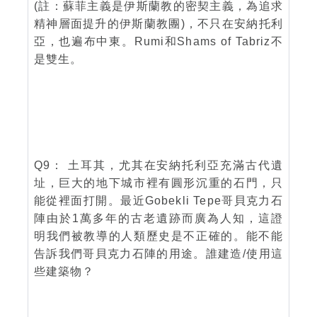
(註：蘇菲主義是伊斯蘭教的密契主義，為追求
精神層面提升的伊斯蘭教團)，不只在安納托利
亞，也遍布中東。Rumi和Shams of Tabriz不
是雙生。
Q9： 土耳其，尤其在安納托利亞充滿古代遺
址，巨大的地下城市裡有圓形沉重的石門，只
能從裡面打開。最近Gobekli Tepe哥貝克力石
陣由於1萬多年的古老遺跡而廣為人知，這證
明我們被教導的人類歷史是不正確的。能不能
告訴我們哥貝克力石陣的用途。誰建造/使用這
些建築物？