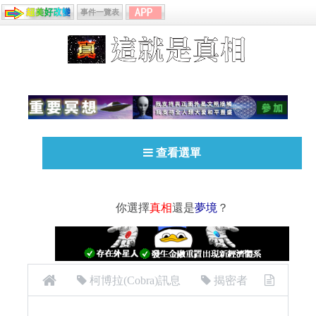
事件一覽表
查看選單
你選擇
真相
還是
夢境
？
柯博拉(Cobra)訊息
揭密者
[揭密者][柯博拉Cobra] 2025年6月6日訊息：白龍主持