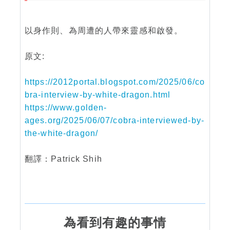
以身作則、為周遭的人帶來靈感和啟發。
原文:
https://2012portal.blogspot.com/2025/06/co
bra-interview-by-white-dragon.html
https://www.golden-
ages.org/2025/06/07/cobra-interviewed-by-
the-white-dragon/
翻譯：Patrick Shih
為看到有趣的事情