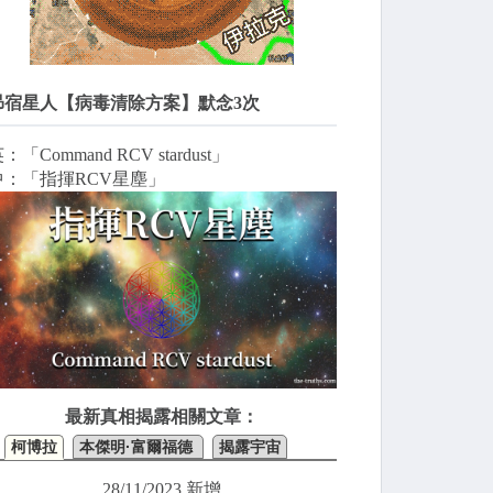
昴宿星人【病毒清除方案】默念3次
：「Command RCV stardust」
中：「指揮RCV星塵」
最新真相揭露相關文章：
柯博拉
本傑明·富爾福德
揭露宇宙
28/11/2023 新增