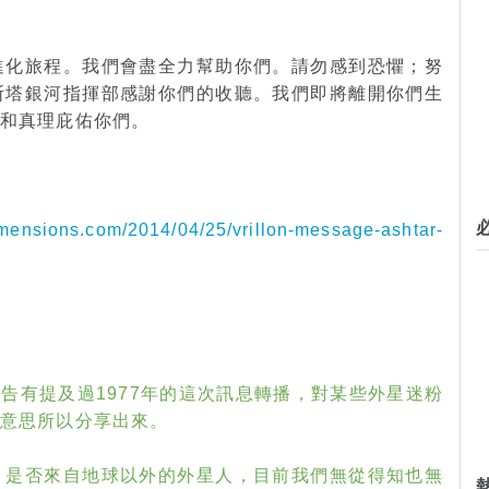
進化旅程。我們會盡全力幫助你們。請勿感到恐懼；努
斯塔銀河指揮部感謝你們的收聽。我們即將離開你們生
愛和真理庇佑你們。
imensions.com/2014/04/25/vrillon-message-ashtar-
報告有提及過1977年的這次訊息轉播，對某些外星迷粉
有意思所以分享出來。
，是否來自地球以外的外星人，目前我們無從得知也無