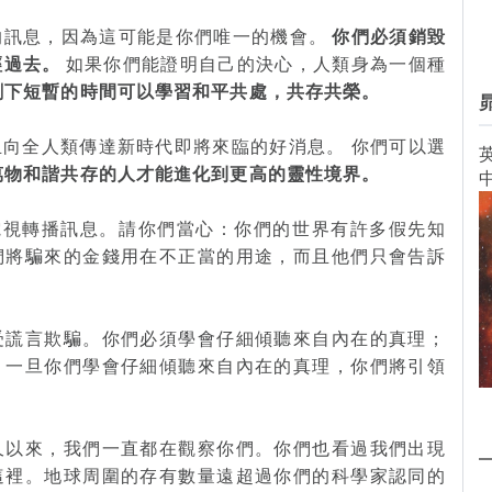
的訊息，因為這可能是你們唯一的機會。
你們必須銷毀
經過去。
如果你們能證明自己的決心，人類身為一個種
剩下短暫的時間可以學習和平共處，共存共榮。
向全人類傳達新時代即將來臨的好消息。 你們可以選
英
萬物和諧共存的人才能進化到更高的靈性境界。
電視轉播訊息。請你們當心：你們的世界有許多假先知
們將騙來的金錢用在不正當的用途，而且他們只會告訴
受謊言欺騙。你們必須學會仔細傾聽來自內在的真理；
。一旦你們學會仔細傾聽來自內在的真理，你們將引領
久以來，我們一直都在觀察你們。你們也看過我們出現
這裡。地球周圍的存有數量遠超過你們的科學家認同的