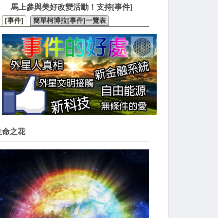
馬上參與美好改變活動！支持[事件]
[事件]
簡單柯博拉[事件]一覽表
生命之花