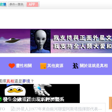
事件一覽表
靈性相關
其他資源
關於這就是真相
選擇
真相
還是
夢境
？
FO
[外星人]1977年來自銀河聯盟阿斯塔指揮部代表—