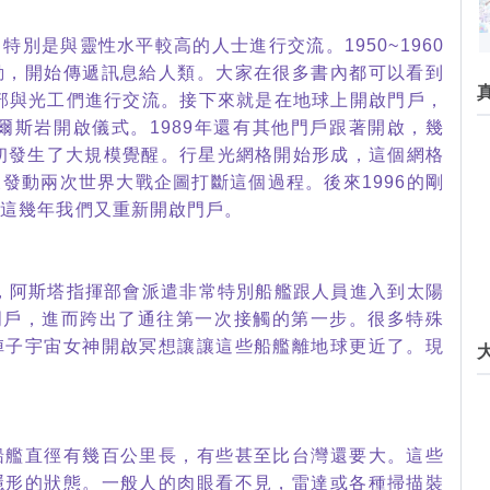
別是與靈性水平較高的人士進行交流。1950~1960
動，開始傳遞訊息給人類。大家在很多書內都可以看到
揮部與光工們進行交流。接下來就是在地球上開啟門戶，
艾爾斯岩開啟儀式。1989年還有其他門戶跟著開啟，幾
0年初發生了大規模覺醒。行星光網格開始形成，這個網格
發動兩次世界大戰企圖打斷這個過程。後來1996的剛
到這幾年我們又重新開啟門戶。
年，阿斯塔指揮部會派遣非常特別船艦跟人員進入到太陽
門戶，進而跨出了通往第一次接觸的第一步。很多特殊
陣子宇宙女神開啟冥想讓讓這些船艦離地球更近了。現
。
船艦直徑有幾百公里長，有些甚至比台灣還要大。這些
隱形的狀態。一般人的肉眼看不見，雷達或各種掃描裝