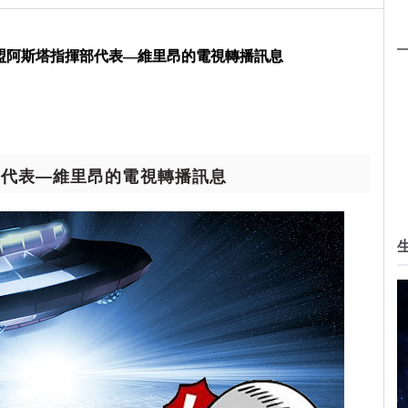
河聯盟阿斯塔指揮部代表—維里昂的電視轉播訊息
部代表—維里昂的電視轉播訊息