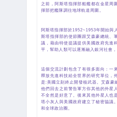
之前，阿斯塔指揮部船艦都在金星周
揮部把艦隊調往地球軌道周圍。
阿斯塔指揮部於1952~1953年開始
斯塔指揮部的使節團跟艾森豪總統、
議，藉由特使提議提供美國政府先進
平，幫助人類可以逐漸融入銀河社會
這個交流計劃包含了有很多面向：一
釋放先進科技給全世界的研究單位，
是:美國立刻終止開發核武器。艾森豪
他們回去之前警告軍方你其他的外星
不全然是好意了。後來其他外星人也
塔小灰人與美國政府建立了秘密協議
和全球政治圈。