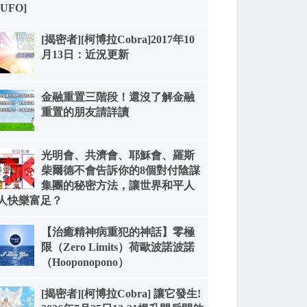
[UFO]
[揭密者][柯博拉Cobra]2017年10
月13日：近況更新
金融重置三階段！還沒了解金融
重置的朋友請詳讀
光明會、共濟會、耶穌會、羅斯
柴爾德不會告訴你的8個對付陰謀
集團的秘密方法，讓世界和平人
人快樂富足？
【治癒精神病重犯的神話】零極
限（Zero Limits）荷歐波諾波諾
（Hooponopono）
[揭密者][柯博拉Cobra] 讓它發生!