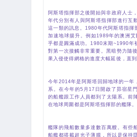
阿斯塔指揮部之後開始與非政府人士，特
年代分別有人與阿斯塔指揮部進行互
這一類的訊息。1980年代阿斯塔指
加速地球揚升。例如1989年的澳洲
乎都是圓滿成功。1980末期~199
對第一次接觸非常重要。黑暗勢力隨後
果入侵使得網格的進度大幅延後，直
今年2014年是阿斯塔回歸地球的一
系。在今年的5月17日開啟了昴宿星
的船艦跟工作人員都到了太陽系。前
在地球周圍都是阿斯塔指揮部的艦隊
艦隊的飛船數量多達數百萬艘。有些
船艦都搭載超光子薄膜，所以是保持