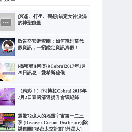
[冥想、打坐、觀想]錨定女神漩渦
的神聖能量
敬告盜安調查團：如何識別當代
假資訊，一招鑑定資訊真假！
[揭密者][柯博拉Cobra]2017年1月
29日訊息：愛希斯秘儀
（精彩！）[柯博拉Cobra] 2016年
7月2日泰國清邁揚升會議紀錄
震驚72億人的揭露宇宙第一二三
季 (Discover Cosmic Disclosure)[陰
謀集團][秘密太空計劃][外星人]