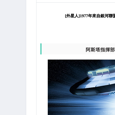
維里昂的電視轉播訊息
[外星人]1977年來自銀
阿斯塔指揮