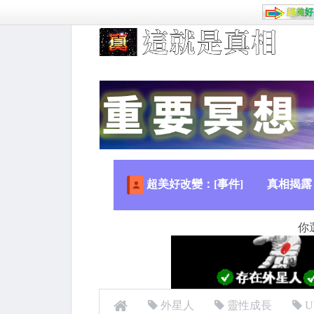
超美好改變：[事件]
真相揭露
你
外星人
靈性成長
U