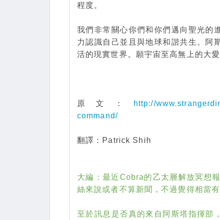
程度。
我們非常關心你們和你們邁向聖光的
力認識自己並且與地球和諧共生。阿
活的現實世界。願宇宙至高無上的大
原文：
http://www.strangerd
command/
翻譯：Patrick Shih
大編：最近Cobra的乙太層解放冥想
絲來說或者不算新聞，不過覺得相當
至於訊息是否真的來自阿斯塔指揮部