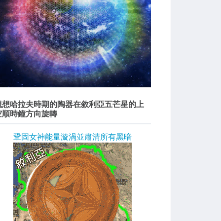
觀想哈拉夫時期的陶器在敘利亞五芒星的上
空順時鐘方向旋轉
鞏固女神能量漩渦並肅清所有黑暗