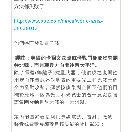
方法都失敗了，
http://www.bbc.com/news/world-asia-
39638012
他們轉而發動電子戰。
譯註：美國的卡爾文森號航母戰鬥群並沒有開
往北韓，而是朝反方向開往西太平洋。
除了電漿(等離子)純量武器，他們現在也開始
用定向能量武器對地表的重要光工和光戰士們
全力發動攻擊。顯然陰謀集團企圖至他們的目
標於死地，因為光工和光戰士的合一意識是陰
謀集團發動世界大戰的一大阻礙。
定向能量武器是利用無線電波、雷射、微波、
聲音或電漿束導致目標失能的物理武器：