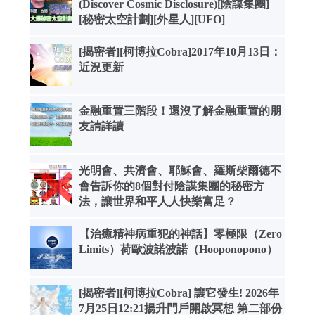
(Discover Cosmic Disclosure)[陰謀集團]
[秘密太空計劃][外星人][UFO]
[揭密者][柯博拉Cobra]2017年10月13日：
近況更新
金融重置三階段！還沒了解金融重置的朋
友請詳讀
光明會、共濟會、耶穌會、羅斯柴爾德不
會告訴你的8個對付陰謀集團的秘密方
法，讓世界和平人人快樂富足？
【治癒精神病重犯的神話】零極限（Zero
Limits）荷歐波諾波諾（Hooponopono）
[揭密者][柯博拉Cobra] 讓它發生! 2026年
7月25日12:21揚升門戶開啟冥想 第二部份