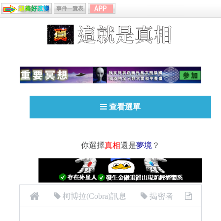
事件一覽表
查看選單
你選擇
真相
還是
夢境
？
柯博拉(Cobra)訊息
揭密者
[揭密者][柯博拉Cobra]2017年4月23日：近況更新