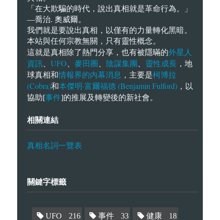
「在大欺騙的時代，說出真相就是革命行為。」
—喬治. 奧威爾。
我們就是要說出真相，以僅有的力量轉化黑暗。
本站與任何宗教無關，只有靈性概念。
外星人
這就是真相除了熱門分享，也有被隱暪的
資訊
UFO
麥田圈
陰謀集團
靈性成長
、
、
、
、
，地
情報界的內幕消息
柯博拉
球真相和
，主要是
(Cobra)
本傑明·富爾福德 (Benjamin Fulford)
和
，以
事件
協助[
]的推展及轉變後的新社會。
相關連結
真相名詞一覽表
關鍵字標籤
UFO
216
事件
33
健康
18