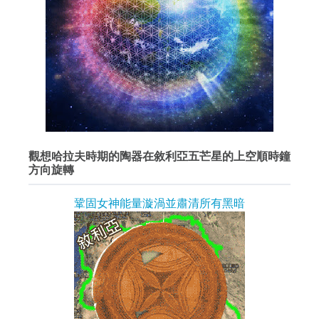
觀想哈拉夫時期的陶器在敘利亞五芒星的上空順時鐘
方向旋轉
鞏固女神能量漩渦並肅清所有黑暗