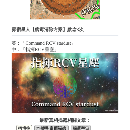
昴宿星人【病毒清除方案】默念3次
英：「Command RCV stardust」
中：「指揮RCV星塵」
最新真相揭露相關文章：
柯博拉
本傑明·富爾福德
揭露宇宙