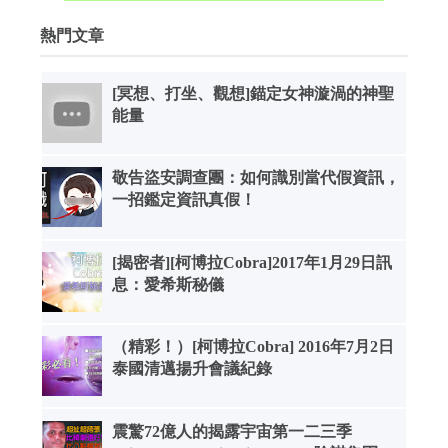
熱門文章
[冥想、打坐、觀想]錨定女神漩渦的神聖
能量
敬告盜安調查團：如何識別當代假資訊，
一招鑑定資訊真假！
[揭密者][柯博拉Cobra]2017年1月29日訊
息：愛希斯秘儀
（精彩！）[柯博拉Cobra] 2016年7月2日
泰國清邁揚升會議紀錄
震驚72億人的揭露宇宙第一二三季