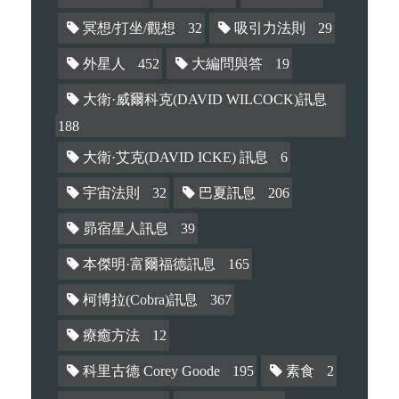
冥想/打坐/觀想
32
吸引力法則
29
外星人
452
大編問與答
19
大衛·威爾科克(DAVID WILCOCK)訊息
188
大衛·艾克(DAVID ICKE) 訊息
6
宇宙法則
32
巴夏訊息
206
昴宿星人訊息
39
本傑明·富爾福德訊息
165
柯博拉(Cobra)訊息
367
療癒方法
12
科里古德 Corey Goode
195
素食
2