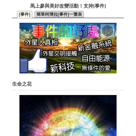
馬上參與美好改變活動！支持[事件]
[事件]
簡單柯博拉[事件]一覽表
生命之花