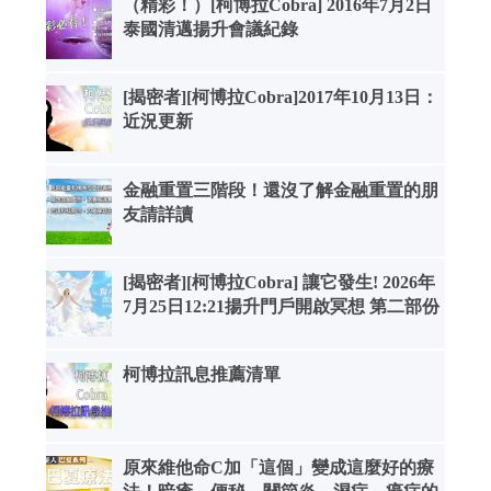
（精彩！）[柯博拉Cobra] 2016年7月2日
泰國清邁揚升會議紀錄
[揭密者][柯博拉Cobra]2017年10月13日：
近況更新
金融重置三階段！還沒了解金融重置的朋
友請詳讀
[揭密者][柯博拉Cobra] 讓它發生! 2026年
7月25日12:21揚升門戶開啟冥想 第二部份
柯博拉訊息推薦清單
原來維他命C加「這個」變成這麼好的療