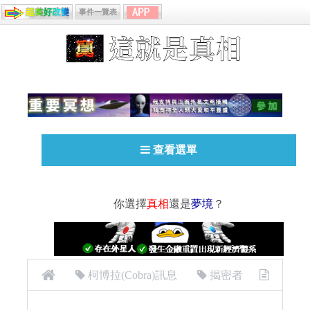
事件一覽表
查看選單
你選擇
真相
還是
夢境
？
柯博拉(Cobra)訊息
揭密者
[揭密者][柯博拉Cobra]2017年11月準備轉變日本區訪