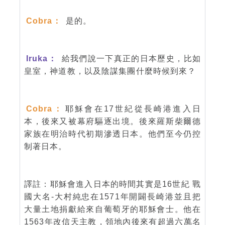
Cobra：
是的。
Iruka：
給我們說一下真正的日本歷史，比如
皇室，神道教，以及陰謀集團什麼時候到來？
Cobra：
耶穌會在17世紀從長崎港進入日
本，後來又被幕府驅逐出境。後來羅斯柴爾德
家族在明治時代初期滲透日本。他們至今仍控
制著日本。
譯註：耶穌會進入日本的時間其實是16世紀 戰
國大名-大村純忠在1571年開闢長崎港並且把
大量土地捐獻給來自葡萄牙的耶穌會士。他在
1563年改信天主教，領地內後來有超過六萬名