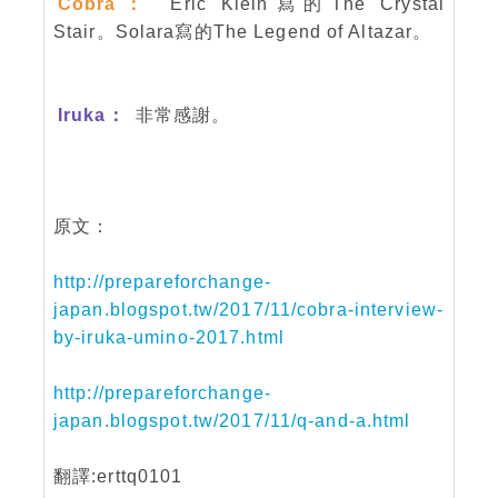
Cobra：
Eric Klein寫的The Crystal
Stair。Solara寫的The Legend of Altazar。
Iruka：
非常感謝。
原文：
http://prepareforchange-
japan.blogspot.tw/2017/11/cobra-interview-
by-iruka-umino-2017.html
http://prepareforchange-
japan.blogspot.tw/2017/11/q-and-a.html
翻譯:erttq0101