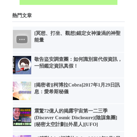
熱門文章
[冥想、打坐、觀想]錨定女神漩渦的神聖
能量
敬告盜安調查團：如何識別當代假資訊，
一招鑑定資訊真假！
[揭密者][柯博拉Cobra]2017年1月29日訊
息：愛希斯秘儀
震驚72億人的揭露宇宙第一二三季
(Discover Cosmic Disclosure)[陰謀集團]
[秘密太空計劃][外星人][UFO]