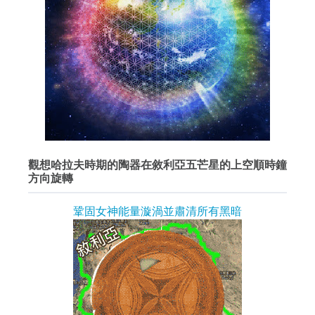
觀想哈拉夫時期的陶器在敘利亞五芒星的上空順時鐘
方向旋轉
鞏固女神能量漩渦並肅清所有黑暗