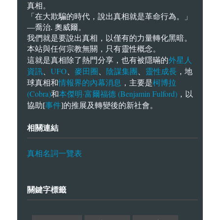
真相。
「在大欺騙的時代，說出真相就是革命行為。」
—喬治. 奧威爾。
我們就是要說出真相，以僅有的力量轉化黑暗。
本站與任何宗教無關，只有靈性概念。
外星人
這就是真相除了熱門分享，也有被隱暪的
資訊
UFO
麥田圈
陰謀集團
靈性成長
、
、
、
、
，地
情報界的內幕消息
柯博拉
球真相和
，主要是
(Cobra)
本傑明·富爾福德 (Benjamin Fulford)
和
，以
事件
協助[
]的推展及轉變後的新社會。
相關連結
真相名詞一覽表
關鍵字標籤