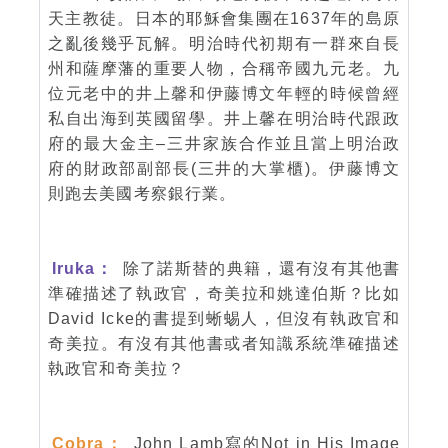
天主教徒。日本的耶穌會集團在1637年的島原
之亂後幾乎瓦解。明治時代初期有一群來自長
州和薩摩藩的重要人物，合稱帝國九元老。九
位元老中的井上馨和伊藤博文年輕的時候曾經
私自出海到英國留學。井上馨在明治時代跟政
府的最大金主–三井家族合作並且當上明治政
府的財政部副部長(三井的大掌櫃)。伊藤博文
則跑去美國考察銀行業。
Iruka：
除了諾斯替的典籍，還有沒有其他書
準確描述了執政官，奇美拉和姚達伯斯？比如
David Icke的書提到蜥蜴人，但沒有執政官和
奇美拉。有沒有其他書或者知識系統準確描述
執政官和奇美拉？
Cobra：
John Lamb寫的Not in His Image