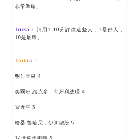
非常準確。
Iruka：
請用1-10分評價這些人，1是好人，
10是最壞。
Cobra：
明仁天皇 4
奧爾班.維克多，匈牙利總理 4
習近平 5
哈桑.魯哈尼，伊朗總統 5
14世達賴喇嘛 6