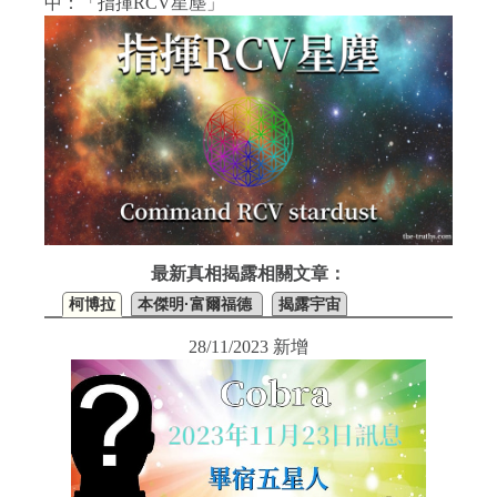
中：「指揮RCV星塵」
最新真相揭露相關文章：
柯博拉
本傑明·富爾福德
揭露宇宙
28/11/2023 新增