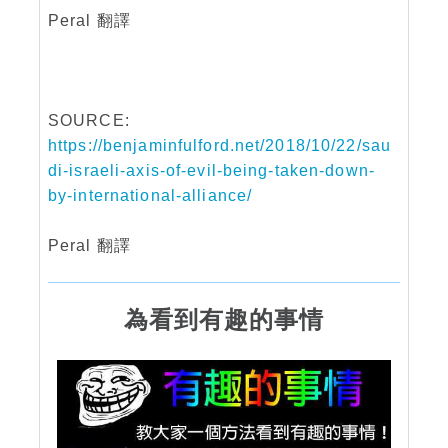
Peral 翻譯
SOURCE:
https://benjaminfulford.net/2018/10/22/sau
di-israeli-axis-of-evil-being-taken-down-
by-international-alliance/
Peral 翻譯
為看到有趣的事情