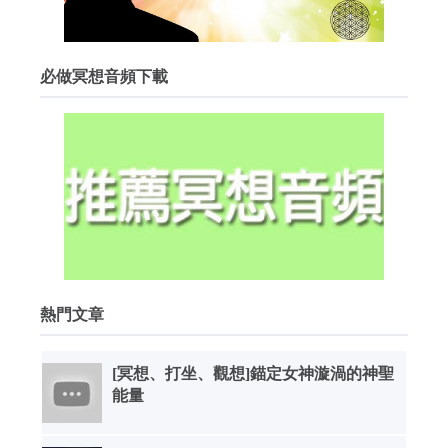
必做冥想音頻下載
熱門文章
[冥想、打坐、觀想]錨定女神漩渦的神聖
能量