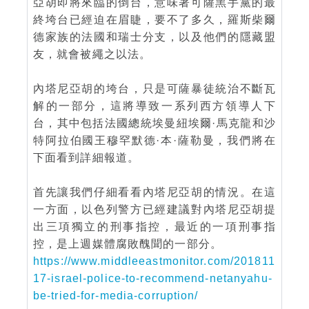
亞胡即將來臨的倒台，意味著可薩黑手黨的最
終垮台已經迫在眉睫，要不了多久，羅斯柴爾
德家族的法國和瑞士分支，以及他們的隱藏盟
友，就會被繩之以法。
內塔尼亞胡的垮台，只是可薩暴徒統治不斷瓦
解的一部分，這將導致一系列西方領導人下
台，其中包括法國總統埃曼紐埃爾·馬克龍和沙
特阿拉伯國王穆罕默德·本·薩勒曼，我們將在
下面看到詳細報道。
首先讓我們仔細看看內塔尼亞胡的情況。在這
一方面，以色列警方已經建議對內塔尼亞胡提
出三項獨立的刑事指控，最近的一項刑事指
控，是上週媒體腐敗醜聞的一部分。
https://www.middleeastmonitor.com/201811
17-israel-police-to-recommend-netanyahu-
be-tried-for-media-corruption/