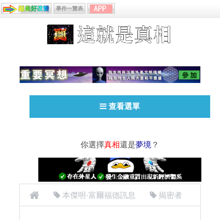
事件一覽表
查看選單
你選擇
真相
還是
夢境
？
本傑明·富爾福德訊息
揭密者
[揭密者][本傑明·富爾福德 Benjamin Fulford]2018