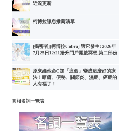
近況更新
柯博拉訊息推薦清單
[揭密者][柯博拉Cobra] 讓它發生! 2026年
7月25日12:21揚升門戶開啟冥想 第二部份
原來維他命C加「這個」變成這麼好的療
法！暗瘡、便秘、關節炎、濕症、癌症的
人有福了！
真相名詞一覽表