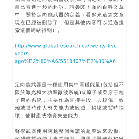
自己被進一步的起訴。請參閱下面的百科文章
中，關於定向能武器的定義（看起來這篇文章
現在已經被刪除了，但是其他內容可以通過搜
索這個網站得到）。
http://www.globalresearch.ca/twenty-five-
years-
ago%E2%80%A6/5518407%E2%80%A6
定向能武器是一種使用集中電磁能量(包括但不
限於激光和大功率微波系統)或原子或亞原子粒
子束的系統，主要作為直接手段，去殺傷、致
殘或暫時使人喪失能力或毀滅、損壞或暫時損
壞，使財產或物資失去能力。
聲學武器使用跨越整個頻譜的超聲波來殺傷、
致殘或暫時使人喪失能力。聲學武器雖然超出