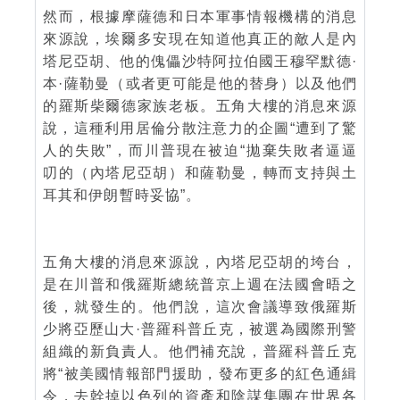
然而，根據摩薩德和日本軍事情報機構的消息
來源說，埃爾多安現在知道他真正的敵人是內
塔尼亞胡、他的傀儡沙特阿拉伯國王穆罕默德·
本·薩勒曼（或者更可能是他的替身）以及他們
的羅斯柴爾德家族老板。五角大樓的消息來源
說，這種利用居倫分散注意力的企圖“遭到了驚
人的失敗”，而川普現在被迫“拋棄失敗者逼逼
叨的（內塔尼亞胡）和薩勒曼，轉而支持與土
耳其和伊朗暫時妥協”。
五角大樓的消息來源說，內塔尼亞胡的垮台，
是在川普和俄羅斯總統普京上週在法國會晤之
後，就發生的。他們說，這次會議導致俄羅斯
少將亞歷山大·普羅科普丘克，被選為國際刑警
組織的新負責人。他們補充說，普羅科普丘克
將“被美國情報部門援助，發布更多的紅色通緝
令，去幹掉以色列的資產和陰謀集團在世界各