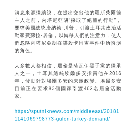
消息來源繼續說，在提出交出他的羅斯柴爾德
主人之前，內塔尼亞胡“採取了絕望的行動”，
要求美國總統唐納德·川普，引渡土耳其政治活
動家費蘇拉·居倫，以轉移人們的注意力，使人
們忽略內塔尼亞胡在謀殺卡肖吉事件中所扮演
的角色。
大多數人都相信，居倫是薩瓦伊黑手黨的繼承
人之一，土耳其總統埃爾多安指責他在2016
年，發動針對埃爾多安的未遂政變。埃爾多安
目前正在要求83個國家引渡462名居倫活動
家。
https://sputniknews.com/middleeast/20181
1141069798773-gulen-turkey-demand/