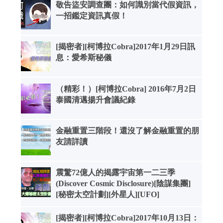
敬告盜安調查團：如何識別當代假資訊，
一招鑑定資訊真假！
[揭密者][柯博拉Cobra]2017年1月29日訊
息：愛希斯秘儀
（精彩！）[柯博拉Cobra] 2016年7月2日
泰國清邁揚升會議紀錄
金融重置三階段！還沒了解金融重置的朋
友請詳讀
震驚72億人的揭露宇宙第一二三季
(Discover Cosmic Disclosure)[陰謀集團]
[秘密太空計劃][外星人][UFO]
[揭密者][柯博拉Cobra]2017年10月13日：