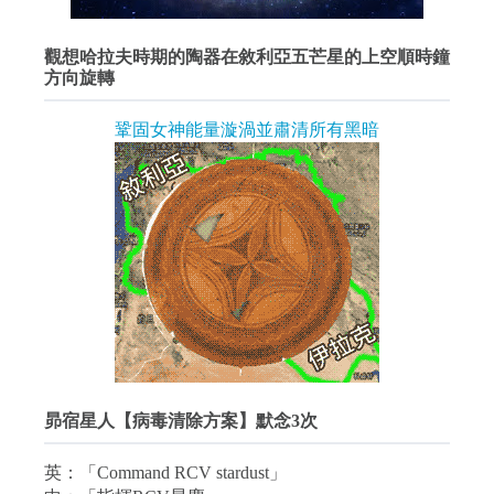
觀想哈拉夫時期的陶器在敘利亞五芒星的上空順時鐘
方向旋轉
鞏固女神能量漩渦並肅清所有黑暗
昴宿星人【病毒清除方案】默念3次
英：「Command RCV stardust」