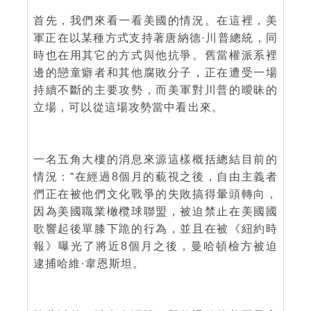
首先，我們來看一看美國的情況。在這裡，美
軍正在以某種方式支持著唐納德·川普總統，同
時也在用其它的方式與他抗爭。舊當權派系裡
邊的戀童癖者和其他腐敗分子，正在遭受一場
持續不斷的主要攻勢，而美軍對川普的曖昧的
立場，可以從這場攻勢當中看出來。
一名五角大樓的消息來源這樣概括總結目前的
情況：“在經過8個月的藐視之後，自由主義者
們正在被他們文化戰爭的失敗搞得暈頭轉向，
因為美國職業橄欖球聯盟，被迫禁止在美國國
歌響起後單膝下跪的行為，並且在被《紐約時
報》曝光了將近8個月之後，曼哈頓檢方被迫
逮捕哈維·韋恩斯坦。