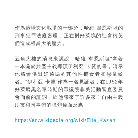
作為這場文化戰爭的一部分，哈維·韋恩斯坦的
刑事犯罪法庭審理，正在對好萊塢的社會精英
們造成相當大的壓力。
五角大樓的消息來源說，哈維·韋恩斯坦“拿著
一本關於共產主義導演伊利亞·卡贊的書，暗示
他將會供出好萊塢的其他性捕食者和戀童癖
者。”伊利亞·卡贊“作為一名見証者，在1952年
好萊塢黑名單時期的眾議院非美活動調查委員
會面前的証詞，給他帶來了許多來自自由主義
朋友和同事們的強烈負面反應。”
https://en.wikipedia.org/wiki/Elia_Kazan