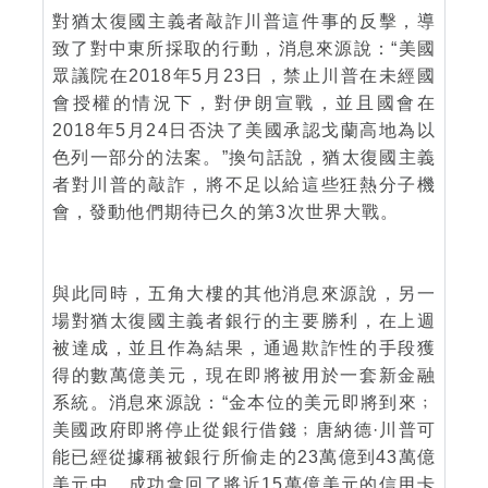
對猶太復國主義者敲詐川普這件事的反擊，導
致了對中東所採取的行動，消息來源說：“美國
眾議院在2018年5月23日，禁止川普在未經國
會授權的情況下，對伊朗宣戰，並且國會在
2018年5月24日否決了美國承認戈蘭高地為以
色列一部分的法案。”換句話說，猶太復國主義
者對川普的敲詐，將不足以給這些狂熱分子機
會，發動他們期待已久的第3次世界大戰。
與此同時，五角大樓的其他消息來源說，另一
場對猶太復國主義者銀行的主要勝利，在上週
被達成，並且作為結果，通過欺詐性的手段獲
得的數萬億美元，現在即將被用於一套新金融
系統。消息來源說：“金本位的美元即將到來﹔
美國政府即將停止從銀行借錢﹔唐納德·川普可
能已經從據稱被銀行所偷走的23萬億到43萬億
美元中，成功拿回了將近15萬億美元的信用卡