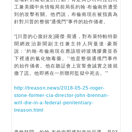
工兼美國中央情報局前局長約翰·布倫南所遭受
到的攻擊有關。他們說，布倫南現在被指責為
針對川普的整個“通俄門”事件的始作俑者。
“[川普的心腹好友]羅傑·斯通，對布萊特帕特新
聞網政治新聞副主任兼主持人阿曼達·豪斯
說：‘約翰·布倫南現在應該咬碎玻璃膠囊並吞
下裡邊的氰化物毒藥。’‘他是整個通俄門事件
的始作俑者。他在聽証會上宣誓會誠實之後就
撒了謊。他即將在一所聯邦監獄中死去。’”
http://treason.news/2018-05-25-roger-
stone-former-cia-director-john-brennan-
will-die-in-a-federal-penitentiary-
treason.html