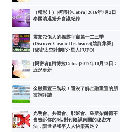
（精彩！）[柯博拉Cobra] 2016年7月2日
泰國清邁揚升會議紀錄
震驚72億人的揭露宇宙第一二三季
(Discover Cosmic Disclosure)[陰謀集團]
[秘密太空計劃][外星人][UFO]
[揭密者][柯博拉Cobra]2017年10月13日：
近況更新
金融重置三階段！還沒了解金融重置的朋
友請詳讀
光明會、共濟會、耶穌會、羅斯柴爾德不
會告訴你的8個對付陰謀集團的秘密方
法，讓世界和平人人快樂富足？