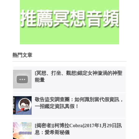
熱門文章
[冥想、打坐、觀想]錨定女神漩渦的神聖
能量
敬告盜安調查團：如何識別當代假資訊，
一招鑑定資訊真假！
[揭密者][柯博拉Cobra]2017年1月29日訊
息：愛希斯秘儀