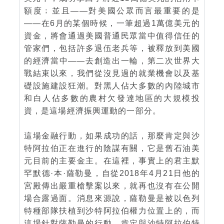
額度﹔並且——對美國公眾而言最重要的是
——在6月的某個時候，一筆超過1萬億美元的
資金，將會通過美國普通民眾當中值得信任的
管家們，包括許多退伍老兵等，被釋放到美國
的經濟當中——去創造出一輪，第二次世界大
戰結束以來，我們從沒見過的就業機會以及基
礎設施建設狂潮。對黑人佔大多數的內陸城市
和白人佔多數的農村欠發達地區的大規模投
資，是這場經濟振興運動的一部分。
這場金融行動，如果成功的話，那麼肯定與沙
特阿拉伯正在進行的陰謀有關，它是舊石油美
元目前的主要金主。在這裡，事實上的君主默
罕默德·本·薩勒曼，自從2018年4月21日他的
宮殿傳出嚴重槍擊案以來，就再也沒有在公開
場合露過面。消息來源說，薩勒曼是被以色列
特種部隊扶植到沙特阿拉伯權力位置上的，而
這場針對薩勒曼的行動，肯定與沙特阿拉伯特