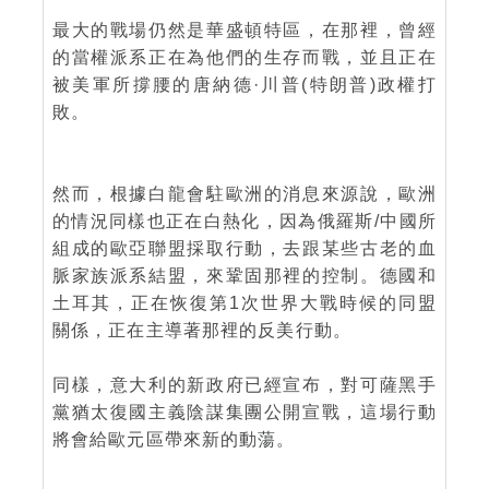
最大的戰場仍然是華盛頓特區，在那裡，曾經
的當權派系正在為他們的生存而戰，並且正在
被美軍所撐腰的唐納德·川普(特朗普)政權打
敗。
然而，根據白龍會駐歐洲的消息來源說，歐洲
的情況同樣也正在白熱化，因為俄羅斯/中國所
組成的歐亞聯盟採取行動，去跟某些古老的血
脈家族派系結盟，來鞏固那裡的控制。德國和
土耳其，正在恢復第1次世界大戰時候的同盟
關係，正在主導著那裡的反美行動。
同樣，意大利的新政府已經宣布，對可薩黑手
黨猶太復國主義陰謀集團公開宣戰，這場行動
將會給歐元區帶來新的動蕩。