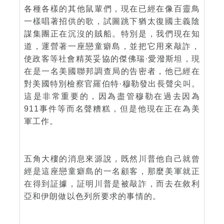
各種各樣的其他鼠輩們，現在已經在像百靈鳥
一樣唱著招供的歌，試圖跳下猶太復國主義陰
謀集團正在沉沒的賊船。特別是，我們現在知
道，運營著一座戀童癖島，並把它用來敲詐，
使政客等社會精英妥協的傑佛瑞·愛潑斯坦，現
在是一名美國聯邦調查局的告密者，他已經在
對美國特別檢察官羅伯特·穆勒發出長聲尖叫。
這是非常重要的，因為盡管穆勒在過去因為
911事件等而名聲糟糕，但是他現在正在為美
軍工作。
五角大樓的消息來源說，既然川普他自己就曾
經是這座戀童癖島的一名顧客，那麼美軍就正
在得到証據，証明川普是被敲詐，而去在敘利
亞和伊朗做以色列所要求的事情的。