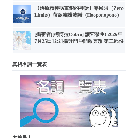
【治癒精神病重犯的神話】零極限（Zero
Limits）荷歐波諾波諾（Hooponopono）
[揭密者][柯博拉Cobra] 讓它發生! 2026年
7月25日12:21揚升門戶開啟冥想 第二部份
真相名詞一覽表
大編星人