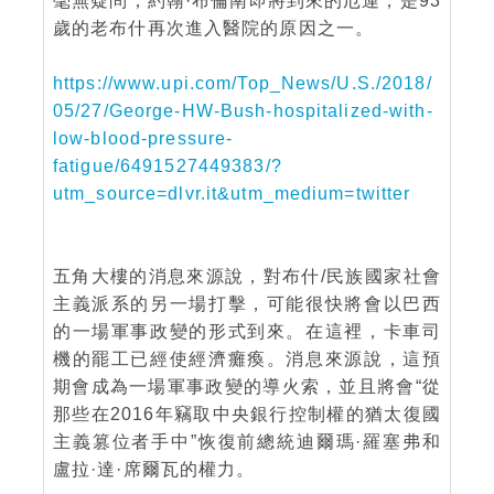
毫無疑問，約翰·布倫南即將到來的厄運，是93
歲的老布什再次進入醫院的原因之一。
https://www.upi.com/Top_News/U.S./2018/
05/27/George-HW-Bush-hospitalized-with-
low-blood-pressure-
fatigue/6491527449383/?
utm_source=dlvr.it&utm_medium=twitter
五角大樓的消息來源說，對布什/民族國家社會
主義派系的另一場打擊，可能很快將會以巴西
的一場軍事政變的形式到來。在這裡，卡車司
機的罷工已經使經濟癱瘓。消息來源說，這預
期會成為一場軍事政變的導火索，並且將會“從
那些在2016年竊取中央銀行控制權的猶太復國
主義篡位者手中”恢復前總統迪爾瑪·羅塞弗和
盧拉·達·席爾瓦的權力。