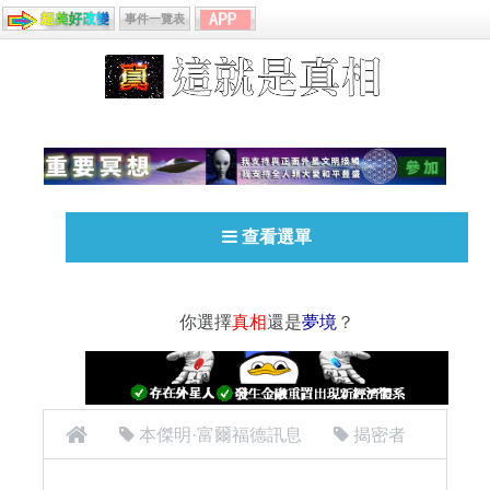
事件一覽表
查看選單
你選擇
真相
還是
夢境
？
本傑明·富爾福德訊息
揭密者
[揭密者][本傑明·富爾福德 Benjamin Fulford]2018