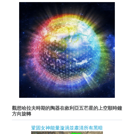
觀想哈拉夫時期的陶器在敘利亞五芒星的上空順時鐘
方向旋轉
鞏固女神能量漩渦並肅清所有黑暗