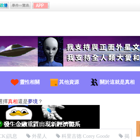
事件一覽表
靈性相關
其他資源
關於這就是真相
選擇
真相
還是
夢境
？
CK)訊息
外星人
科里古德 Corey Goode
揭