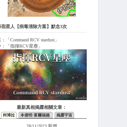
昴宿星人【病毒清除方案】默念3次
：「Command RCV stardust」
中：「指揮RCV星塵」
最新真相揭露相關文章：
柯博拉
本傑明·富爾福德
揭露宇宙
28/11/2023 新增