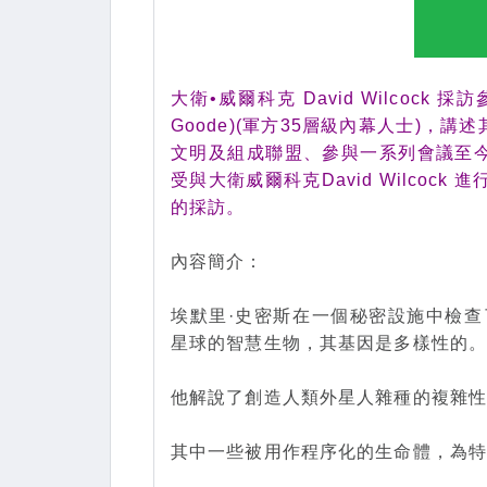
大衛•威爾科克 David Wilcock 
Goode)(軍方35層級內幕人士)
文明及組成聯盟、參與一系列會議至
受與大衛威爾科克David Wilcoc
的採訪。
內容簡介：
埃默里·史密斯在一個秘密設施中檢查
星球的智慧生物，其基因是多樣性的
他解說了創造人類外星人雜種的複雜
其中一些被用作程序化的生命體，為