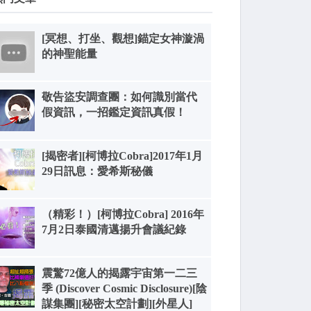
[冥想、打坐、觀想]錨定女神漩渦
的神聖能量
敬告盜安調查團：如何識別當代
假資訊，一招鑑定資訊真假！
[揭密者][柯博拉Cobra]2017年1月
29日訊息：愛希斯秘儀
（精彩！）[柯博拉Cobra] 2016年
7月2日泰國清邁揚升會議紀錄
震驚72億人的揭露宇宙第一二三
季 (Discover Cosmic Disclosure)[陰
謀集團][秘密太空計劃][外星人]