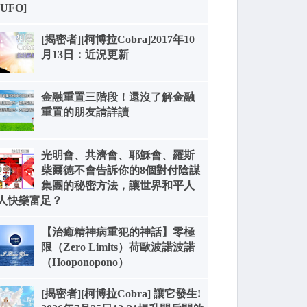
[UFO]
[揭密者][柯博拉Cobra]2017年10
月13日：近況更新
金融重置三階段！還沒了解金融
重置的朋友請詳讀
光明會、共濟會、耶穌會、羅斯
柴爾德不會告訴你的8個對付陰謀
集團的秘密方法，讓世界和平人
人快樂富足？
【治癒精神病重犯的神話】零極
限（Zero Limits）荷歐波諾波諾
（Hooponopono）
[揭密者][柯博拉Cobra] 讓它發生!