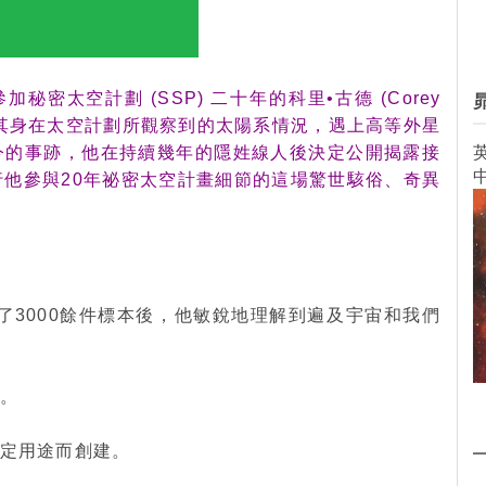
採訪參加秘密太空計劃 (SSP) 二十年的科里•古德 (Corey
，講述其身在太空計劃所觀察到的太陽系情況，遇上高等外星
今的事跡，他在持續幾年的隱姓線人後決定公開揭露接
英
k 進行他參與20年祕密太空計畫細節的這場驚世駭俗、奇異
了3000餘件標本後，他敏銳地理解到遍及宇宙和我們
。
性。
特定用途而創建。