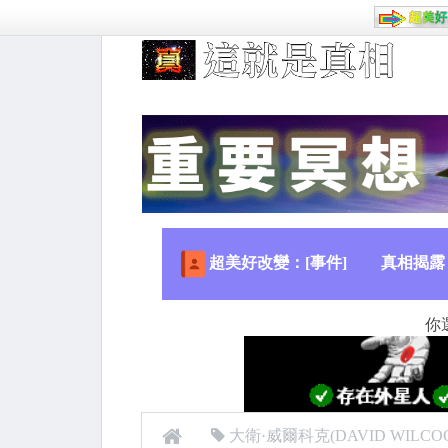
超美好改變：[事件]
真相揭露
你
大衛·威爾科克(DAVID WILCO