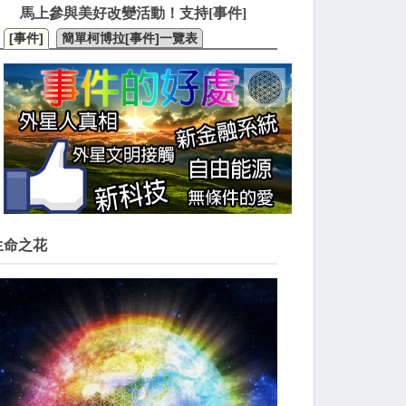
馬上參與美好改變活動！支持[事件]
[事件]
簡單柯博拉[事件]一覽表
生命之花