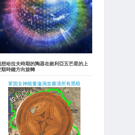
觀想哈拉夫時期的陶器在敘利亞五芒星的上
空順時鐘方向旋轉
鞏固女神能量漩渦並肅清所有黑暗