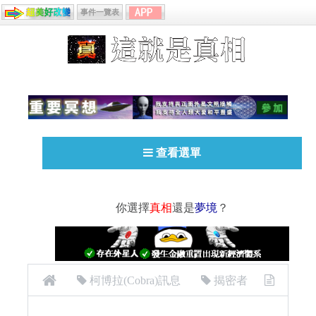
事件一覽表
查看選單
你選擇
真相
還是
夢境
？
柯博拉(Cobra)訊息
揭密者
（精彩！）[柯博拉Cobra] 2016年7月2日泰國清邁揚