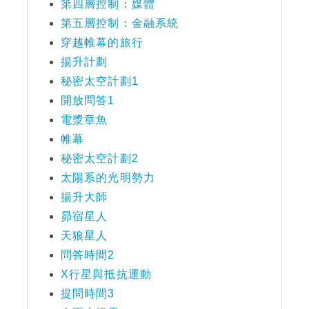
第四層控制：媒體
第五層控制：金融系統
穿越帷幕的旅行
揚升計劃
秘密太空計劃1
開放問答1
電漿章魚
帷幕
秘密太空計劃2
太陽系的光明勢力
揚升大師
昴宿星人
天狼星人
問答時間2
X行星與抵抗運動
提問時間3