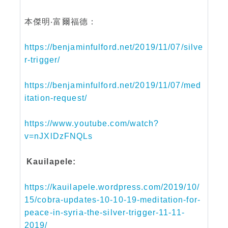
本傑明‧富爾福德：
https://benjaminfulford.net/2019/11/07/silve
r-trigger/
https://benjaminfulford.net/2019/11/07/med
itation-request/
https://www.youtube.com/watch?
v=nJXlDzFNQLs
Kauilapele:
https://kauilapele.wordpress.com/2019/10/
15/cobra-updates-10-10-19-meditation-for-
peace-in-syria-the-silver-trigger-11-11-
2019/