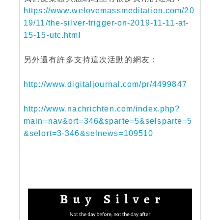
https://www.welovemassmeditation.com/20
19/11/the-silver-trigger-on-2019-11-11-at-
15-15-utc.html
另外還有許多支持這次活動的網友：
http://www.digitaljournal.com/pr/4499847
http://www.nachrichten.com/index.php?
main=nav&ort=346&sparte=5&selsparte=5
&selort=3-346&selnews=109510