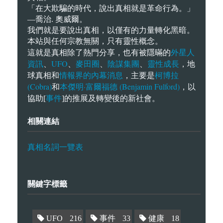
「在大欺騙的時代，說出真相就是革命行為。」
—喬治. 奧威爾。
我們就是要說出真相，以僅有的力量轉化黑暗。
本站與任何宗教無關，只有靈性概念。
外星人
這就是真相除了熱門分享，也有被隱暪的
資訊
UFO
麥田圈
陰謀集團
靈性成長
、
、
、
、
，地
情報界的內幕消息
柯博拉
球真相和
，主要是
(Cobra)
本傑明·富爾福德 (Benjamin Fulford)
和
，以
事件
協助[
]的推展及轉變後的新社會。
相關連結
真相名詞一覽表
關鍵字標籤
UFO
216
事件
33
健康
18