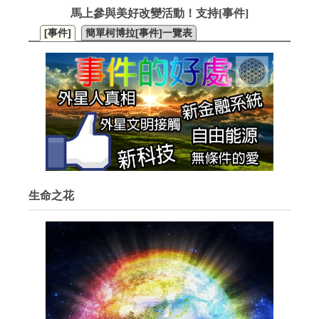
馬上參與美好改變活動！支持[事件]
[事件]
簡單柯博拉[事件]一覽表
生命之花