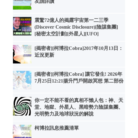
友請詳讀
震驚72億人的揭露宇宙第一二三季
(Discover Cosmic Disclosure)[陰謀集團]
[秘密太空計劃][外星人][UFO]
[揭密者][柯博拉Cobra]2017年10月13日：
近況更新
[揭密者][柯博拉Cobra] 讓它發生! 2026年
7月25日12:21揚升門戶開啟冥想 第二部份
你一定不能不看的真相不懶人包：神、天
堂、地獄、外星人、黑暗勢力陰謀集團、
光明勢力及地球狀況的解說
柯博拉訊息推薦清單