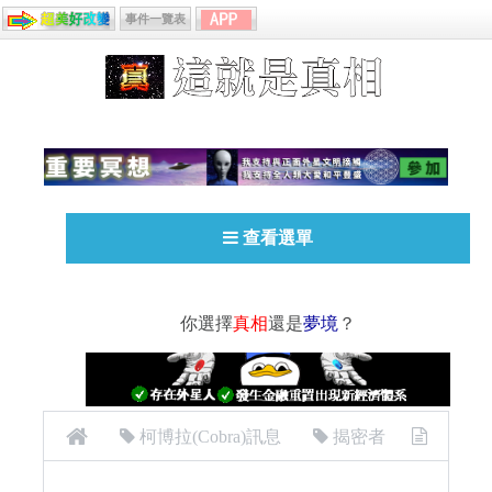
事件一覽表
查看選單
你選擇
真相
還是
夢境
？
柯博拉(Cobra)訊息
揭密者
[揭密者][柯博拉Cobra] 2019年11月11日訊息：白銀致