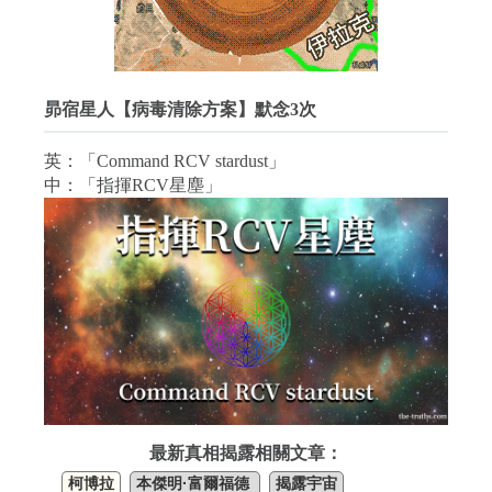
昴宿星人【病毒清除方案】默念3次
英：「Command RCV stardust」
中：「指揮RCV星塵」
最新真相揭露相關文章：
柯博拉
本傑明·富爾福德
揭露宇宙