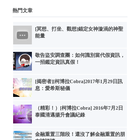
熱門文章
[冥想、打坐、觀想]錨定女神漩渦的神聖
能量
敬告盜安調查團：如何識別當代假資訊，
一招鑑定資訊真假！
[揭密者][柯博拉Cobra]2017年1月29日訊
息：愛希斯秘儀
（精彩！）[柯博拉Cobra] 2016年7月2日
泰國清邁揚升會議紀錄
金融重置三階段！還沒了解金融重置的朋