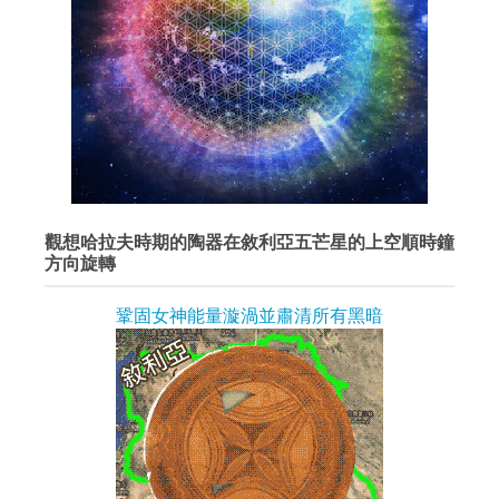
觀想哈拉夫時期的陶器在敘利亞五芒星的上空順時鐘
方向旋轉
鞏固女神能量漩渦並肅清所有黑暗