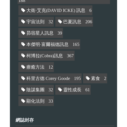
188
大衛·艾克(DAVID ICKE) 訊息
6
宇宙法則
32
巴夏訊息
206
昴宿星人訊息
39
本傑明·富爾福德訊息
165
柯博拉(Cobra)訊息
367
療癒方法
12
科里古德 Corey Goode
195
素食
2
陰謀集團
32
靈性成長
61
顯化法則
33
網誌封存