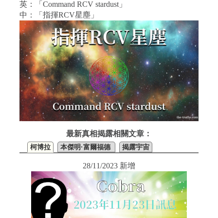
英：「Command RCV stardust」
中：「指揮RCV星塵」
最新真相揭露相關文章：
柯博拉
本傑明·富爾福德
揭露宇宙
28/11/2023 新增