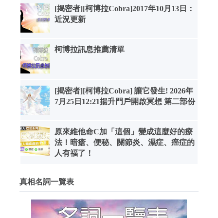
[揭密者][柯博拉Cobra]2017年10月13日：
近況更新
柯博拉訊息推薦清單
[揭密者][柯博拉Cobra] 讓它發生! 2026年
7月25日12:21揚升門戶開啟冥想 第二部份
原來維他命C加「這個」變成這麼好的療
法！暗瘡、便秘、關節炎、濕症、癌症的
人有福了！
真相名詞一覽表