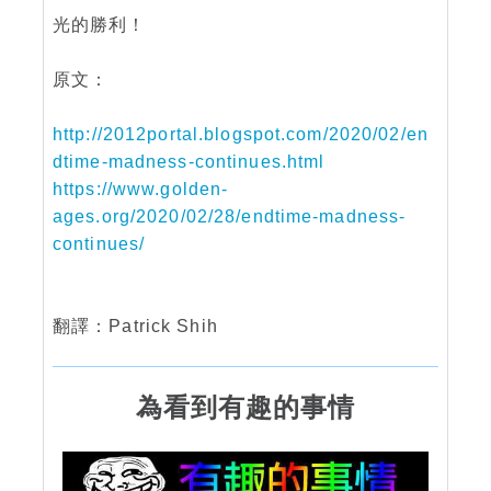
光的勝利！
原文：
http://2012portal.blogspot.com/2020/02/en
dtime-madness-continues.html
https://www.golden-
ages.org/2020/02/28/endtime-madness-
continues/
翻譯：Patrick Shih
為看到有趣的事情