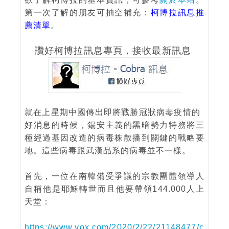
第一次了解的朋友可抽空補充：
柯博拉訊息推
薦清單
。
讚好柯博拉訊息專頁，接收最新訊息
就在上星期中國傳出即將戰勝冠狀病毒疫情的
好消息的時候，錫安主義的黑暗勢力特務將三
種經過基因改造的病毒株散播到關鍵的戰略要
地。這些病毒跟武漢品系的病毒並不一樣。
首先，一位在南韓備受爭議的宗教團體領導人
自稱他是耶穌轉世而且他要帶領144.000人上
天堂：
https://www.vox.com/2020/2/22/21148477/c