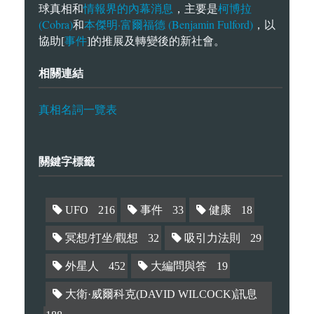
情報界的內幕消息
柯博拉
球真相和
，主要是
(Cobra)
本傑明·富爾福德 (Benjamin Fulford)
和
，以
事件
協助[
]的推展及轉變後的新社會。
相關連結
真相名詞一覽表
關鍵字標籤
UFO
216
事件
33
健康
18
冥想/打坐/觀想
32
吸引力法則
29
外星人
452
大編問與答
19
大衛·威爾科克(DAVID WILCOCK)訊息