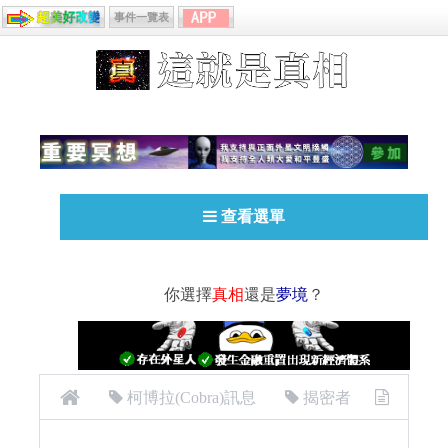
事件一覽表
查看選單
你選擇
真相
還是
夢境
？
柯博拉(Cobra)訊息
揭密者
[揭密者][柯博拉Cobra] 2020年2月28日：破曉前夕的