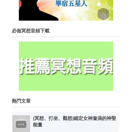
必做冥想音頻下載
熱門文章
[冥想、打坐、觀想]錨定女神漩渦的神聖
能量