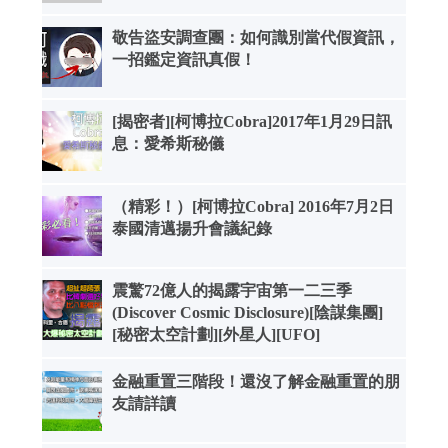
敬告盜安調查團：如何識別當代假資訊，
一招鑑定資訊真假！
[揭密者][柯博拉Cobra]2017年1月29日訊
息：愛希斯秘儀
（精彩！）[柯博拉Cobra] 2016年7月2日
泰國清邁揚升會議紀錄
震驚72億人的揭露宇宙第一二三季
(Discover Cosmic Disclosure)[陰謀集團]
[秘密太空計劃][外星人][UFO]
金融重置三階段！還沒了解金融重置的朋
友請詳讀