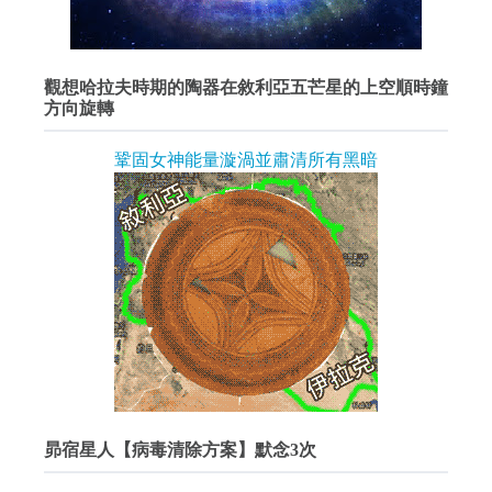
觀想哈拉夫時期的陶器在敘利亞五芒星的上空順時鐘
方向旋轉
鞏固女神能量漩渦並肅清所有黑暗
昴宿星人【病毒清除方案】默念3次