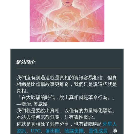
網站簡介
我們沒有講過這就是真相的資訊容易相信，但真
相總是比虛構故事更離奇，我們只是說這些就是
真相。
「在大欺騙的時代，說出真相就是革命行為。」
—喬治. 奧威爾。
我們就是要說出真相，以僅有的力量轉化黑暗。
本站與任何宗教無關，只有靈性概念。
外星人
這就是真相除了熱門分享，也有被隱暪的
資訊
UFO
麥田圈
陰謀集團
靈性成長
、
、
、
、
，地