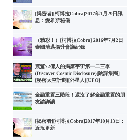
[揭密者][柯博拉Cobra]2017年1月29日訊
息：愛希斯秘儀
（精彩！）[柯博拉Cobra] 2016年7月2日
泰國清邁揚升會議紀錄
震驚72億人的揭露宇宙第一二三季
(Discover Cosmic Disclosure)[陰謀集團]
[秘密太空計劃][外星人][UFO]
金融重置三階段！還沒了解金融重置的朋
友請詳讀
[揭密者][柯博拉Cobra]2017年10月13日：
近況更新