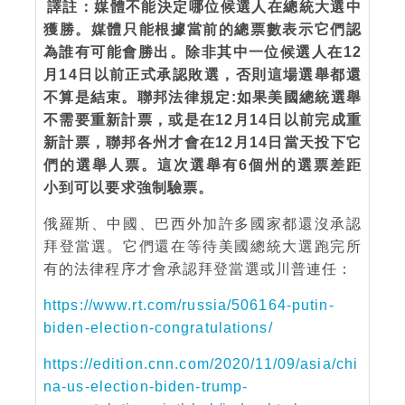
譯註：媒體不能決定哪位候選人在總統大選中
獲勝。媒體只能根據當前的總票數表示它們認
為誰有可能會勝出。除非其中一位候選人在12
月14日以前正式承認敗選，否則這場選舉都還
不算是結束。聯邦法律規定:如果美國總統選舉
不需要重新計票，或是在12月14日以前完成重
新計票，聯邦各州才會在12月14日當天投下它
們的選舉人票。這次選舉有6個州的選票差距
小到可以要求強制驗票。
俄羅斯、中國、巴西外加許多國家都還沒承認
拜登當選。它們還在等待美國總統大選跑完所
有的法律程序才會承認拜登當選或川普連任：
https://www.rt.com/russia/506164-putin-
biden-election-congratulations/
https://edition.cnn.com/2020/11/09/asia/chi
na-us-election-biden-trump-