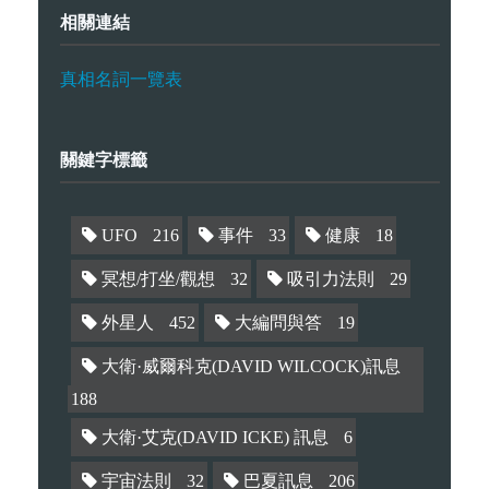
相關連結
真相名詞一覽表
關鍵字標籤
UFO
216
事件
33
健康
18
冥想/打坐/觀想
32
吸引力法則
29
外星人
452
大編問與答
19
大衛·威爾科克(DAVID WILCOCK)訊息
188
大衛·艾克(DAVID ICKE) 訊息
6
宇宙法則
32
巴夏訊息
206