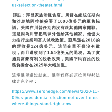
us-selection-theater.html
譯註：拜登家族涉嫌貪腐。川普在總統任期內
和沙烏地阿拉伯簽署了1000億美元的軍售協
議。美國在川普任期內沒有跟其他國家開戰。
這是因為川普把戰爭外包給其他國家。他也大
力推行企業和富人減稅政策。亞馬遜在2018的
的營收是124億美元。這間企業不僅沒有繳
稅，而且還收到了1.54億美元的退稅。為了實
施對富豪有利的稅收政策，美國平民百姓的稅
務負擔會在2025年大幅加重。
這場選舉還沒結束。選舉程序必須按照聯邦法
律走完全程：
https://www.zerohedge.com/news/2020-11-
09/us-presidential-election-not-over-heres-
where-things-stand-right-now