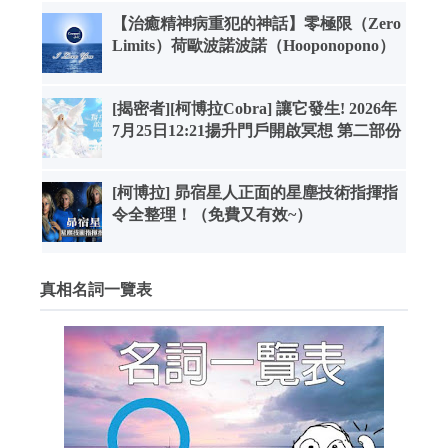
【治癒精神病重犯的神話】零極限（Zero
Limits）荷歐波諾波諾（Hooponopono）
[揭密者][柯博拉Cobra] 讓它發生! 2026年
7月25日12:21揚升門戶開啟冥想 第二部份
[柯博拉] 昴宿星人正面的星塵技術指揮指
令全整理！（免費又有效~）
真相名詞一覽表