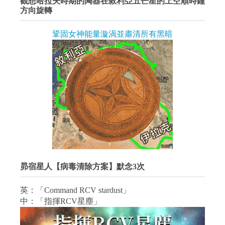
觀想哈拉夫時期的陶器在敘利亞五芒星的上空順時鐘
方向旋轉
鞏固女神能量漩渦並肅清所有黑暗
昴宿星人【病毒清除方案】默念3次
英：「Command RCV stardust」
中：「指揮RCV星塵」