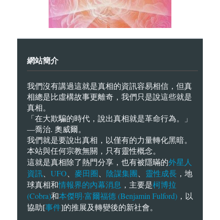
網站簡介
我們沒有講過這就是真相的資訊容易相信，但真
相總是比虛構故事更離奇，我們只是說這些就是
真相。
「在大欺騙的時代，說出真相就是革命行為。」
—喬治. 奧威爾。
我們就是要說出真相，以僅有的力量轉化黑暗。
本站與任何宗教無關，只有靈性概念。
外星人
這就是真相除了熱門分享，也有被隱暪的
資訊
UFO
麥田圈
陰謀集團
靈性成長
、
、
、
、
，地
情報界的內幕消息
柯博拉
球真相和
，主要是
(Cobra)
本傑明·富爾福德 (Benjamin Fulford)
和
，以
事件
協助[
]的推展及轉變後的新社會。