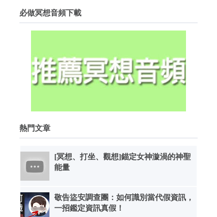
必做冥想音頻下載
熱門文章
[冥想、打坐、觀想]錨定女神漩渦的神聖
能量
敬告盜安調查團：如何識別當代假資訊，
一招鑑定資訊真假！