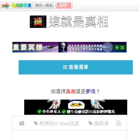
事件一覽表
查看選單
你選擇
真相
還是
夢境
？
柯博拉(Cobra)訊息
揭密者
[揭密者][柯博拉Cobra] 2020年11月11日訊息：給地表