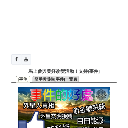
馬上參與美好改變活動！支持[事件]
[事件]
簡單柯博拉[事件]一覽表