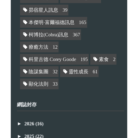
昴宿星人訊息
39
本傑明·富爾福德訊息
165
柯博拉(Cobra)訊息
367
療癒方法
12
科里古德 Corey Goode
195
素食
2
陰謀集團
32
靈性成長
61
顯化法則
33
網誌封存
►
2026
(16)
►
2025
(22)