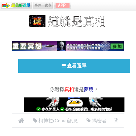
事件一覽表
查看選單
你選擇
真相
還是
夢境
？
柯博拉(Cobra)訊息
揭密者
柯博拉2024年12月7日2025門戶工作坊筆記