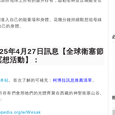
時刻加持地球上所有的揚升存有，啟動聖杯並且喚醒全世
時刻進入自己的能量場和身體。花幾分鐘持續觀想祖母綠
自己的身體。
025年4月27日訊息【全球衛塞節
冥想活動】：
於本站
。首次了解的可補充：
柯博拉訊息推薦清單
。
，揚升存有們會用祂們的光體齊聚在西藏的神聖衛塞山谷。
：
opedia.org/w/Wesak