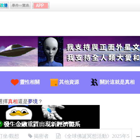
事件一覽表
靈性相關
其他資源
關於這就是真相
選擇
真相
還是
夢境
？
打坐/觀想
揭密者
《全球佛誕冥想活動》2025年5