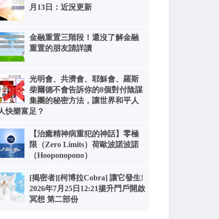
月13日：近況更新
金融重置三階段！還沒了解金融
重置的朋友請詳讀
光明會、共濟會、耶穌會、羅斯
柴爾德不會告訴你的8個對付陰謀
集團的秘密方法，讓世界和平人
人快樂富足？
【治癒精神病重犯的神話】零極
限（Zero Limits）荷歐波諾波諾
（Hooponopono）
[揭密者][柯博拉Cobra] 讓它發生!
2026年7月25日12:21揚升門戶開啟
冥想 第二部份