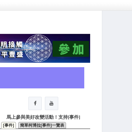
馬上參與美好改變活動！支持[事件]
[事件]
簡單柯博拉[事件]一覽表