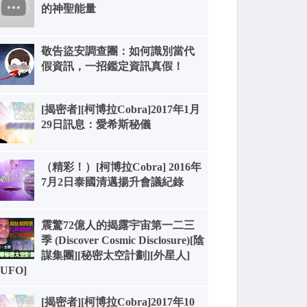
的神聖能量
敬告盜安調查團：如何識別當代
假資訊，一招鑑定資訊真假！
[揭密者][柯博拉Cobra]2017年1月
29日訊息：愛希斯秘儀
（精彩！）[柯博拉Cobra] 2016年
7月2日泰國清邁揚升會議紀錄
震驚72億人的揭露宇宙第一二三
季 (Discover Cosmic Disclosure)[陰
謀集團][秘密太空計劃][外星人]
[UFO]
[揭密者][柯博拉Cobra]2017年10