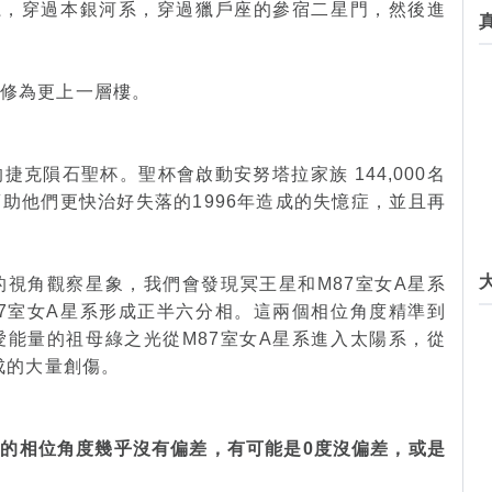
系，穿過本銀河系，穿過獵戶座的參宿二星門，然後進
的修為更上一層樓。
克隕石聖杯。聖杯會啟動安努塔拉家族 144,000名
助他們更快治好失落的1996年造成的失憶症，並且再
視角觀察星象，我們會發現冥王星和M87室女A星系
7室女A星系形成正半六分相。這兩個相位角度精準到
能量的祖母綠之光從M87室女A星系進入太陽系，從
成的大量創傷。
之間的相位角度幾乎沒有偏差，有可能是0度沒偏差，或是