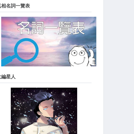
真相名詞一覽表
大編星人