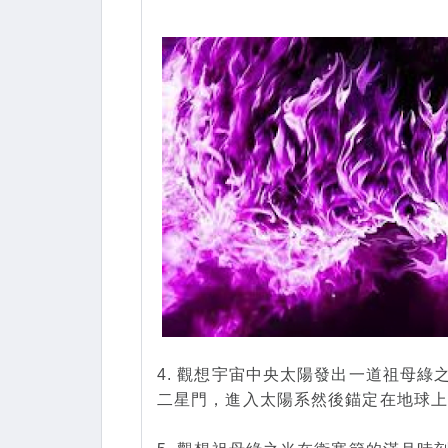
4. 觀想宇宙中央太陽發出一道祖母綠
二星門，進入太陽系然後錨定在地球