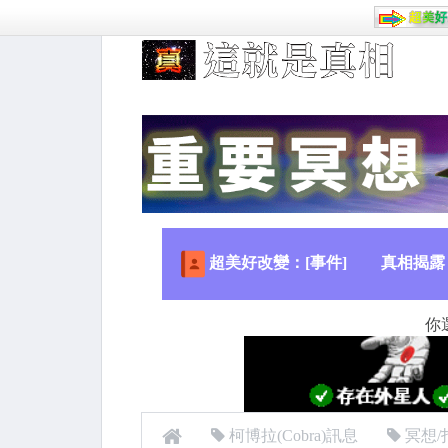
超美好改變：[事件]
真相揭露
你
柯博拉(Cobra)訊息
冥想/