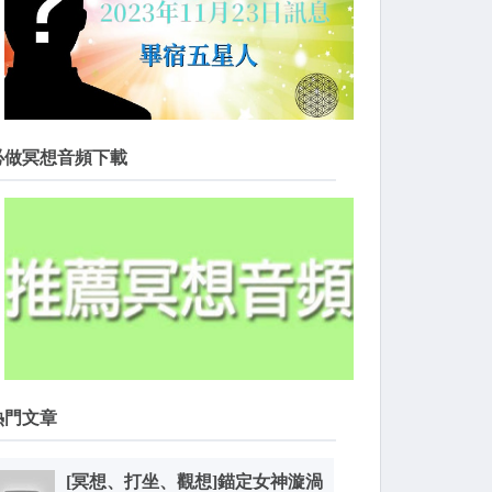
必做冥想音頻下載
熱門文章
[冥想、打坐、觀想]錨定女神漩渦