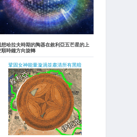
觀想哈拉夫時期的陶器在敘利亞五芒星的上
空順時鐘方向旋轉
鞏固女神能量漩渦並肅清所有黑暗