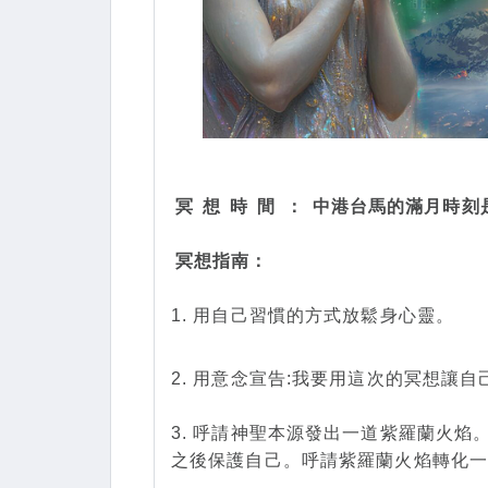
冥
想
時
間
：
中港台馬的滿月時刻是
冥想指南：
1. 用自己習慣的方式放鬆身心靈。
2. 用意念宣告:我要用這次的冥想讓
3. 呼請神聖本源發出一道紫羅蘭火
之後保護自己。呼請紫羅蘭火焰轉化