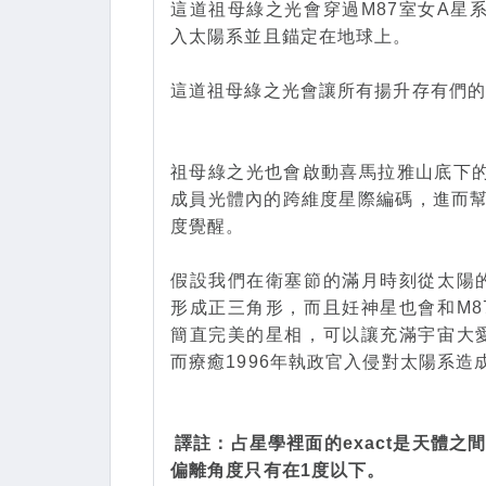
這道祖母綠之光會穿過M87室女A星
入太陽系並且錨定在地球上。
這道祖母綠之光會讓所有揚升存有們
祖母綠之光也會啟動喜馬拉雅山底下的捷
成員光體內的跨維度星際編碼，進而幫
度覺醒。
假設我們在衛塞節的滿月時刻從太陽的
形成正三角形，而且妊神星也會和M8
簡直完美的星相，可以讓充滿宇宙大愛
而療癒1996年執政官入侵對太陽系造
譯註：占星學裡面的exact是天體
偏離角度只有在1度以下。