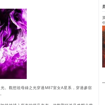
英
之光。觀想祖母綠之光穿過M87室女A星系，穿過參宿
上。