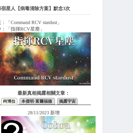
昴宿星人【病毒清除方案】默念3次
：「Command RCV stardust」
中：「指揮RCV星塵」
最新真相揭露相關文章：
柯博拉
本傑明·富爾福德
揭露宇宙
28/11/2023 新增