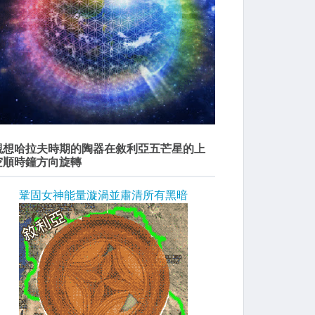
觀想哈拉夫時期的陶器在敘利亞五芒星的上
空順時鐘方向旋轉
鞏固女神能量漩渦並肅清所有黑暗