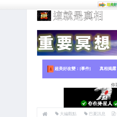
超美好改變：[事件]
真相揭露
你
大編觀點
巴夏訊息