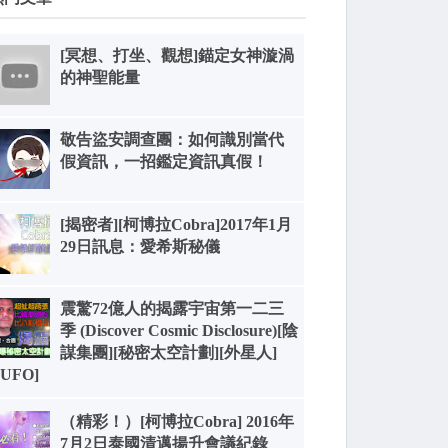
[冥想、打坐、觀想]錨定女神漩渦
的神聖能量
敬告盜安調查團：如何識別當代
假資訊，一招鑑定資訊真假！
[揭密者][柯博拉Cobra]2017年1月
29日訊息：愛希斯秘儀
震驚72億人的揭露宇宙第一二三
季 (Discover Cosmic Disclosure)[陰
謀集團][秘密太空計劃][外星人]
[UFO]
（精彩！）[柯博拉Cobra] 2016年
7月2日泰國清邁揚升會議紀錄