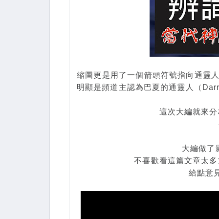
縮圖更是用了一個箭頭符號指向通靈人Da
明顯是頻道主認為巴夏的通靈人（Darry
這次大編就來分
大編做了
不喜歡看這篇文章太多
給點意