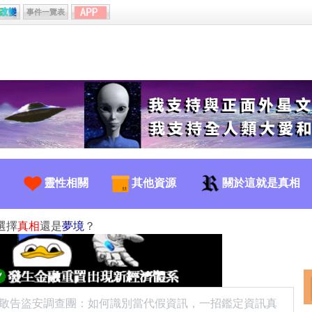
事件一覽表
靈性相關
其他資源
關於這就是真相
選擇
真相
還是
夢境
？
敬告盜安調查團：如何識別當代假資訊，一招鑑定資訊真