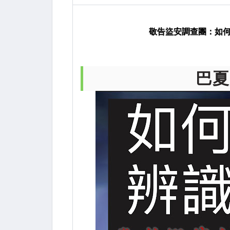
假！
敬告盜安調查團：如
巴夏