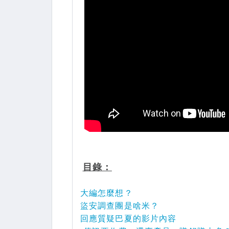
目錄：
大編怎麼想？
盜安調查團是啥米？
回應質疑巴夏的影片內容