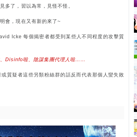
事見多了，習以為常，見怪不怪。
明會，現在又有新的來了~
vid Icke 每個揭密者都受到某些人不同程度的攻擊質
Disinfo啦、陰謀集團代理人啦……
者或質疑者這些另類粉絲群的話反而代表那個人蠻失敗