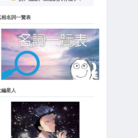
真相名詞一覽表
大編星人