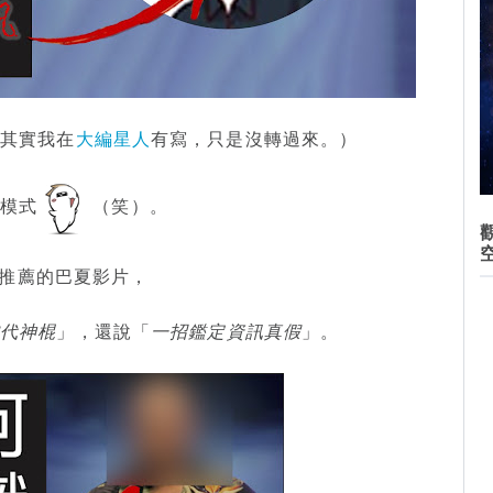
（其實我在
大編星人
有寫，只是沒轉過來。）
走模式
（笑）。
法推薦的巴夏影片，
當代神棍
」，還說「
一招鑑定資訊真假
」。