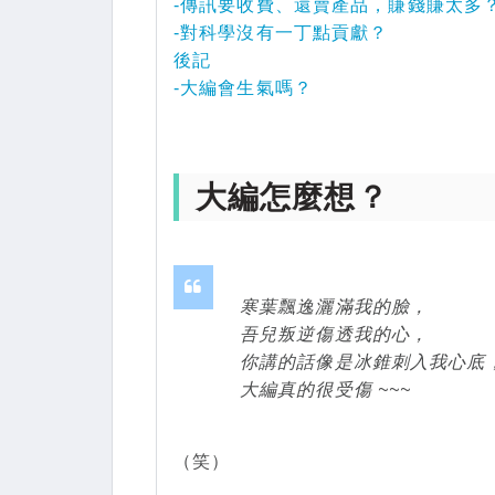
-傳訊要收費、還賣產品，賺錢賺太多
-對科學沒有一丁點貢獻？
後記
-大編會生氣嗎？
大編怎麼想？
寒葉飄逸灑滿我的臉，
吾兒叛逆傷透我的心，
你講的話像是冰錐刺入我心底
大編真的很受傷 ~~~
（笑）