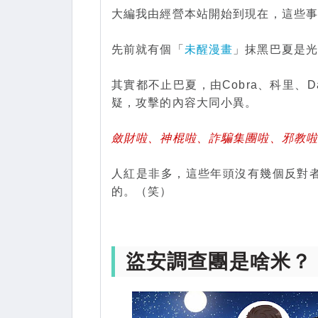
大編我由經營本站開始到現在，這些
先前就有個「
未醒漫畫
」抹黑巴夏是光
其實都不止巴夏，由Cobra、科里、Da
疑，攻擊的內容大同小異。
斂財啦、神棍啦、詐騙集團啦、邪教啦、
人紅是非多，這些年頭沒有幾個反對
的。（笑）
盜安調查團是啥米？