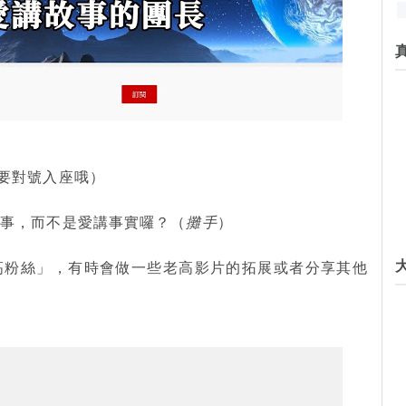
要對號入座哦）
故事，而不是愛講事實囉？（
攤手
）
高粉絲」，有時會做一些老高影片的拓展或者分享其他