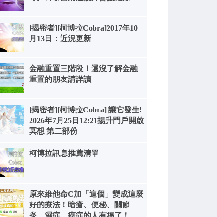
[揭密者][柯博拉Cobra]2017年10
月13日：近況更新
金融重置三階段！還沒了解金融
重置的朋友請詳讀
[揭密者][柯博拉Cobra] 讓它發生!
2026年7月25日12:21揚升門戶開啟
冥想 第二部份
柯博拉訊息推薦清單
原來維他命C加「這個」變成這麼
好的療法！暗瘡、便秘、關節
炎、濕症、癌症的人有福了！