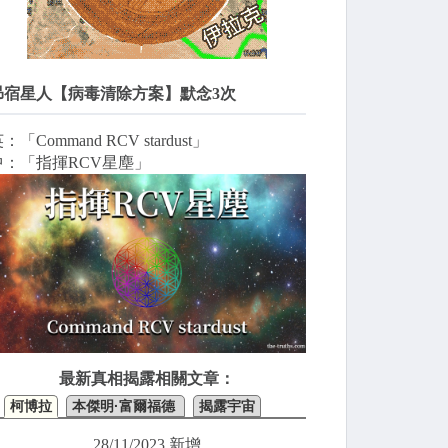
昴宿星人【病毒清除方案】默念3次
：「Command RCV stardust」
中：「指揮RCV星塵」
最新真相揭露相關文章：
柯博拉
本傑明·富爾福德
揭露宇宙
28/11/2023 新增