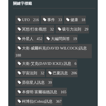
關鍵字標籤
UFO
216
事件
33
健康
18
冥想/打坐/觀想
32
吸引力法則
29
外星人
452
大編問與答
19
大衛·威爾科克(DAVID WILCOCK)訊息
188
大衛·艾克(DAVID ICKE) 訊息
6
宇宙法則
32
巴夏訊息
206
昴宿星人訊息
39
本傑明·富爾福德訊息
165
柯博拉(Cobra)訊息
367