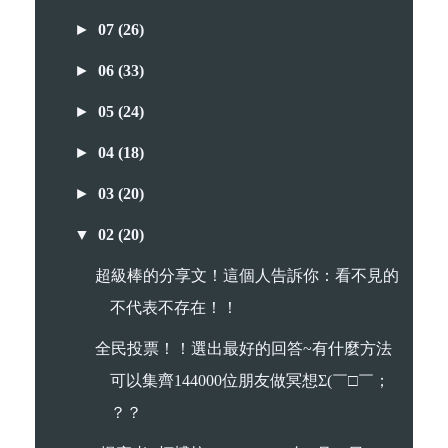
►
07
(26)
►
06
(33)
►
05
(24)
►
04
(18)
►
03
(20)
▼
02
(20)
超級棒的分享文！這個人告訴你：看不見的
不代表不存在！！
全民投票！！選出最好的回答~有什麼方法
可以集齊144000位朋友做冥想Σ(￣□￣；
？？