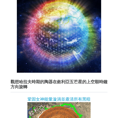
觀想哈拉夫時期的陶器在敘利亞五芒星的上空順時鐘
方向旋轉
鞏固女神能量漩渦並肅清所有黑暗