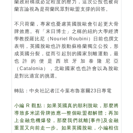
蘭政府構成必定程度的壓力，這次公投也被荷
蘭言論視為是荷蘭民眾對歐盟支撐的回答。
不只荷蘭，專家也憂慮英國脫歐會引起更大骨
牌效應。有「末日博士」之稱的紐約大學經濟
學教授羅比尼（Nouriel Roubini）日前也撰文
表明，英國脫歐也許股動蘇格蘭獨立公投，形
成英國分裂，從而引起別的國家別離運動，最
也許的便是西班牙加泰隆尼亞
（Catalonia），北歐國家也也許會以為脫歐
是對比適宜的挑選。
轉貼：中央社記者江今葉布魯塞爾23日專電
小編 R 觀點：如果英國真的順利脫歐，那麼將
導致多米諾骨牌效應—整個歐盟都解體；再加
上金融危機爆發，那麼我們就離[事件]及金融
重置又向前走一步。
如果英國脫歐，小編相信