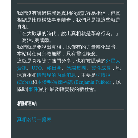
我們沒有講過這就是真相的資訊容易相信，但真
相總是比虛構故事更離奇，我們只是說這些就是
真相。
「在大欺騙的時代，說出真相就是革命行為。」
—喬治. 奧威爾。
我們就是要說出真相，以僅有的力量轉化黑暗。
本站與任何宗教無關，只有靈性概念。
外星人
這就是真相除了熱門分享，也有被隱暪的
資訊
UFO
麥田圈
陰謀集團
靈性成長
、
、
、
、
，地
情報界的內幕消息
柯博拉
球真相和
，主要是
(Cobra)
本傑明·富爾福德 (Benjamin Fulford)
和
，以
事件
協助[
]的推展及轉變後的新社會。
相關連結
真相名詞一覽表