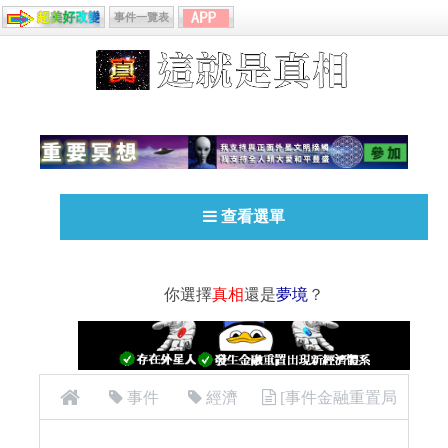
事件一覽表
查看選單
你選擇
真相
還是
夢境
？
事件
經濟
[事件金融重置局
勢分析]荷蘭也公投脫歐 英國脫歐帶動骨牌效應