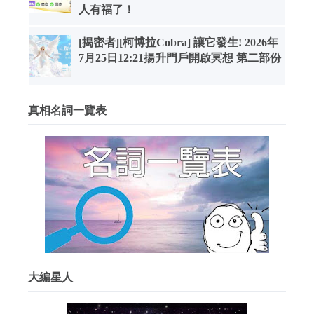
人有福了！
[揭密者][柯博拉Cobra] 讓它發生! 2026年
7月25日12:21揚升門戶開啟冥想 第二部份
真相名詞一覽表
大編星人