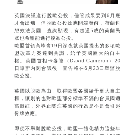
英國決議進行脫歐公投，儘管成果要到6月底
才會出爐，但脫歐公投效應開端發酵，荷蘭也
想效法英國，查詢顯現，有超過5成的荷蘭民
眾也希望能進行脫歐公投。
歐盟首領高峰會19日深夜就英國提出的多項歐
盟改革方案達到共識，給予英國較大的自主
權。英國首相卡麥隆（David Cameron）20
日舉辦內閣會議後，宣告將在6月23日舉辦脫
歐公投。
英國以脫歐為由，取得歐盟各國給予更大自主
權，讓別的也對歐盟部分標準不滿的會員國適
當眼紅，外界正關注英國的行為是不是會引起
骨牌效應。
即便不舉辦脫歐公投，歐盟一體化精力這些年