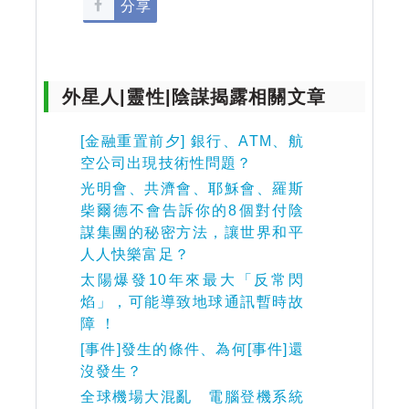
分享
外星人|靈性|陰謀揭露相關文章
[金融重置前夕] 銀行、ATM、航
空公司出現技術性問題？
光明會、共濟會、耶穌會、羅斯
柴爾德不會告訴你的8個對付陰
謀集團的秘密方法，讓世界和平
人人快樂富足？
太陽爆發10年來最大「反常閃
焰」，可能導致地球通訊暫時故
障 ！
[事件]發生的條件、為何[事件]還
沒發生？
全球機場大混亂 電腦登機系統