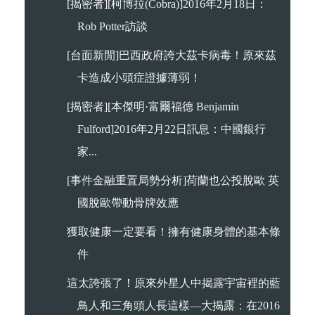
[揭密者][柯博拉(Cobra)]2016年2月18日：
Rob Potter訪談
[台面新閒]巴西政府誇大茲卡病毒！原來茲
卡造成小頭症證據薄弱！
[揭密者][本傑明·富爾福德 Benjamin
Fulford]2016年2月22日訊息：中國銀行
家...
[事件金融重置局勢分析]荷蘭也公投脫歐 英
國脫歐帶動骨牌效應
獲取健康一定要看！擁有健康身體的基本條
件
這太誇張了！原來外星人中揭露宇宙裡的藍
鳥人和三角頭人長這樣—大揭露：在2016