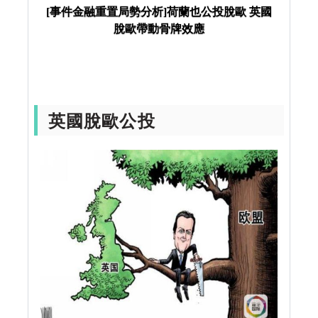
[事件金融重置局勢分析]荷蘭也公投脫歐 英國
脫歐帶動骨牌效應
英國脫歐公投