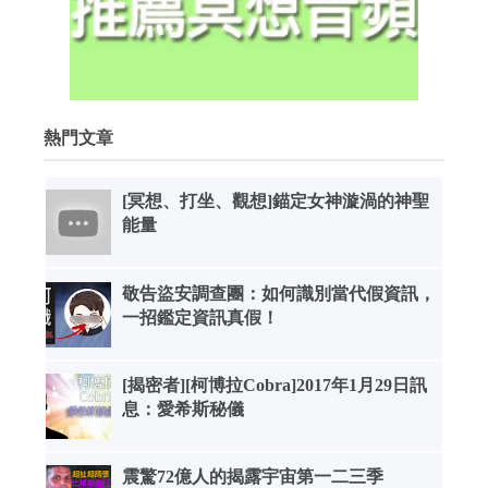
熱門文章
[冥想、打坐、觀想]錨定女神漩渦的神聖
能量
敬告盜安調查團：如何識別當代假資訊，
一招鑑定資訊真假！
[揭密者][柯博拉Cobra]2017年1月29日訊
息：愛希斯秘儀
震驚72億人的揭露宇宙第一二三季