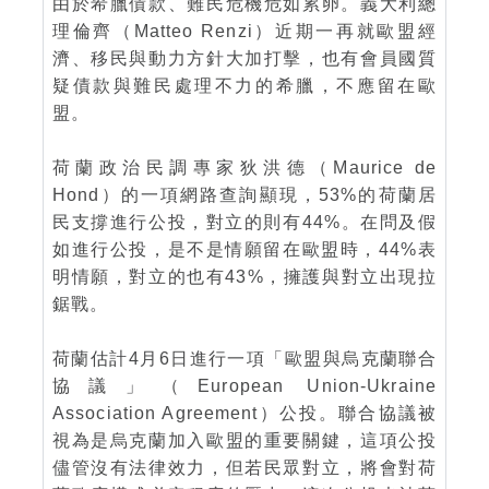
由於希臘債款、難民危機危如累卵。義大利總
理倫齊（Matteo Renzi）近期一再就歐盟經
濟、移民與動力方針大加打擊，也有會員國質
疑債款與難民處理不力的希臘，不應留在歐
盟。
荷蘭政治民調專家狄洪德（Maurice de
Hond）的一項網路查詢顯現，53%的荷蘭居
民支撐進行公投，對立的則有44%。在問及假
如進行公投，是不是情願留在歐盟時，44%表
明情願，對立的也有43%，擁護與對立出現拉
鋸戰。
荷蘭估計4月6日進行一項「歐盟與烏克蘭聯合
協議」（European Union-Ukraine
Association Agreement）公投。聯合協議被
視為是烏克蘭加入歐盟的重要關鍵，這項公投
儘管沒有法律效力，但若民眾對立，將會對荷