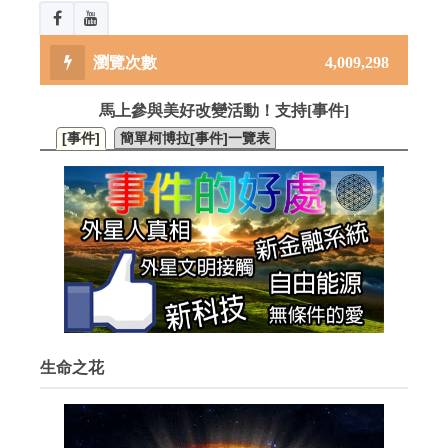
4,009,298
馬上參與美好改變活動！支持[事件]
[事件]
簡單柯博拉[事件]一覽表
生命之花