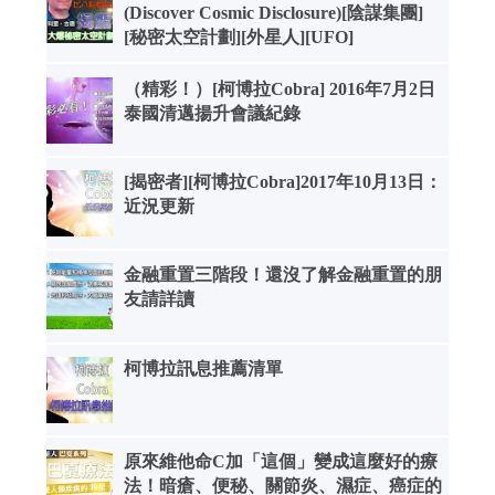
(Discover Cosmic Disclosure)[陰謀集團]
[秘密太空計劃][外星人][UFO]
（精彩！）[柯博拉Cobra] 2016年7月2日
泰國清邁揚升會議紀錄
[揭密者][柯博拉Cobra]2017年10月13日：
近況更新
金融重置三階段！還沒了解金融重置的朋
友請詳讀
柯博拉訊息推薦清單
原來維他命C加「這個」變成這麼好的療
法！暗瘡、便秘、關節炎、濕症、癌症的