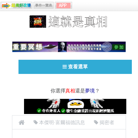
事件一覽表
查看選單
你選擇
真相
還是
夢境
？
本傑明·富爾福德訊息
揭密者
[揭密者][本傑明·富爾福德 Benjamin Fulford]2016