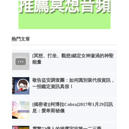
熱門文章
[冥想、打坐、觀想]錨定女神漩渦的神聖
能量
敬告盜安調查團：如何識別當代假資訊，
一招鑑定資訊真假！
[揭密者][柯博拉Cobra]2017年1月29日訊
息：愛希斯秘儀
震驚72億人的揭露宇宙第一二三季