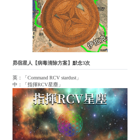
昴宿星人【病毒清除方案】默念3次
英：「Command RCV stardust」
中：「指揮RCV星塵」