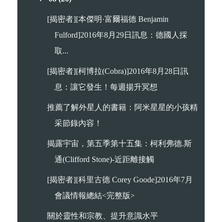
[揭密者][本傑明·富爾福德 Benjamin
Fulford]2016年8月29日訊息：德國人採
取...
[揭密者][柯博拉(Cobra)]2016年8月28日訊
息：讓它發生！每週揚升冥想
推薦了解外星人的書籍：阿米星星的小孩精
采節錄內容！
揭露宇宙，第五季第十五集：柯利弗德.斯
通(Clifford Stone)-近距離接觸
[揭密者][科里古德 Corey Goode]2016年7月
會議情報總結<完整版>
關於靈性和宗教、提升意識水平