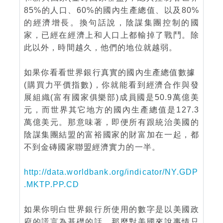
85%的人口、60%的國內生產總值、以及80%
的經濟增長。換句話說，陰謀集團控制的國
家，已經在經濟上和人口上都輸掉了戰鬥。除
此以外，時間越久，他們的地位就越弱。
如果你看看世界銀行真實的國內生產總值數據
(購買力平價指數)，你就能看到經濟合作與發
展組織(富有國家俱樂部)成員國是50.9萬億美
元，而世界其它地方的國內生產總值是127.3
萬億美元。那意味著，即便所有跟統治美國的
陰謀集團結盟的富裕國家的財富加在一起，都
不到金磚國家聯盟經濟實力的一半。
http://data.worldbank.org/indicator/NY.GDP
.MKTP.PP.CD
如果你明白世界銀行所使用的數字是以美國政
府的謊言為基礎的話，那麼對美國來說事情只