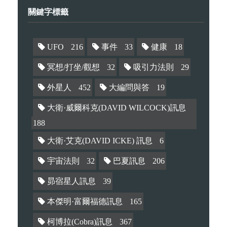
關鍵字標籤
UFO
216
事件
33
健康
18
冥想/打坐/觀想
32
吸引力法則
29
外星人
452
大編問與答
19
大衛·威爾科克(DAVID WILCOCK)訊息
188
大衛·艾克(DAVID ICKE) 訊息
6
宇宙法則
32
巴夏訊息
206
昴宿星人訊息
39
本傑明·富爾福德訊息
165
柯博拉(Cobra)訊息
367