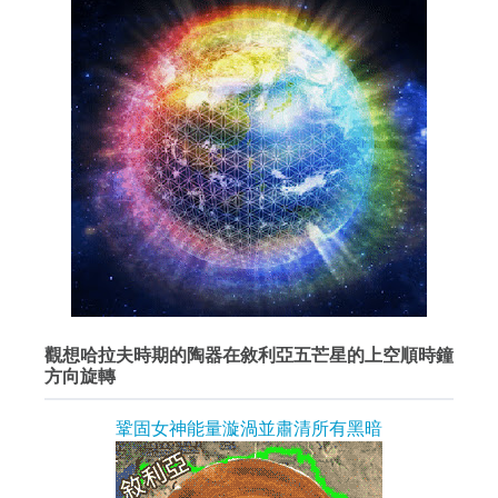
觀想哈拉夫時期的陶器在敘利亞五芒星的上空順時鐘
方向旋轉
鞏固女神能量漩渦並肅清所有黑暗