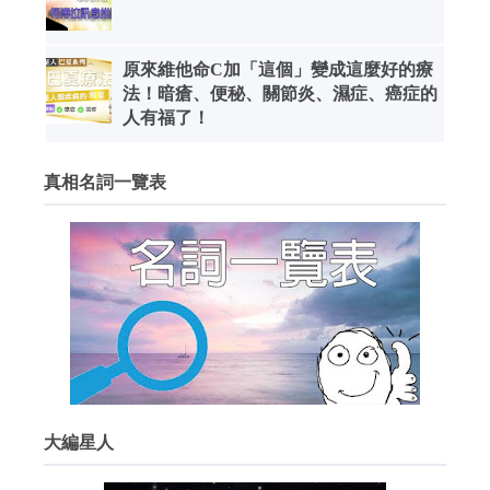
原來維他命C加「這個」變成這麼好的療
法！暗瘡、便秘、關節炎、濕症、癌症的
人有福了！
真相名詞一覽表
大編星人