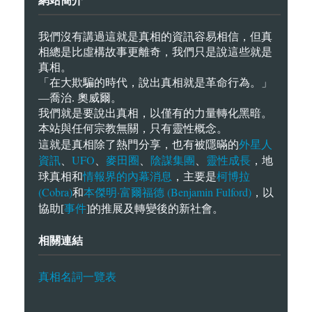
網站簡介
我們沒有講過這就是真相的資訊容易相信，但真
相總是比虛構故事更離奇，我們只是說這些就是
真相。
「在大欺騙的時代，說出真相就是革命行為。」
—喬治. 奧威爾。
我們就是要說出真相，以僅有的力量轉化黑暗。
本站與任何宗教無關，只有靈性概念。
外星人
這就是真相除了熱門分享，也有被隱暪的
資訊
UFO
麥田圈
陰謀集團
靈性成長
、
、
、
、
，地
情報界的內幕消息
柯博拉
球真相和
，主要是
(Cobra)
本傑明·富爾福德 (Benjamin Fulford)
和
，以
事件
協助[
]的推展及轉變後的新社會。
相關連結
真相名詞一覽表