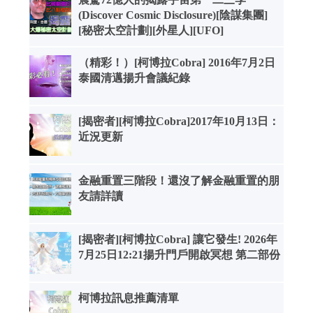
(Discover Cosmic Disclosure)[陰謀集團]
[秘密太空計劃][外星人][UFO]
（精彩！）[柯博拉Cobra] 2016年7月2日
泰國清邁揚升會議紀錄
[揭密者][柯博拉Cobra]2017年10月13日：
近況更新
金融重置三階段！還沒了解金融重置的朋
友請詳讀
[揭密者][柯博拉Cobra] 讓它發生! 2026年
7月25日12:21揚升門戶開啟冥想 第二部份
柯博拉訊息推薦清單