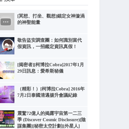
[冥想、打坐、觀想]錨定女神漩渦
的神聖能量
敬告盜安調查團：如何識別當代
假資訊，一招鑑定資訊真假！
[揭密者][柯博拉Cobra]2017年1月
29日訊息：愛希斯秘儀
（精彩！）[柯博拉Cobra] 2016年
7月2日泰國清邁揚升會議紀錄
震驚72億人的揭露宇宙第一二三
季 (Discover Cosmic Disclosure)[陰
謀集團][秘密太空計劃][外星人]