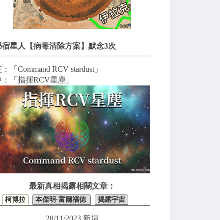
昴宿星人【病毒清除方案】默念3次
：「Command RCV stardust」
中：「指揮RCV星塵」
最新真相揭露相關文章：
柯博拉
本傑明·富爾福德
揭露宇宙
28/11/2023 新增