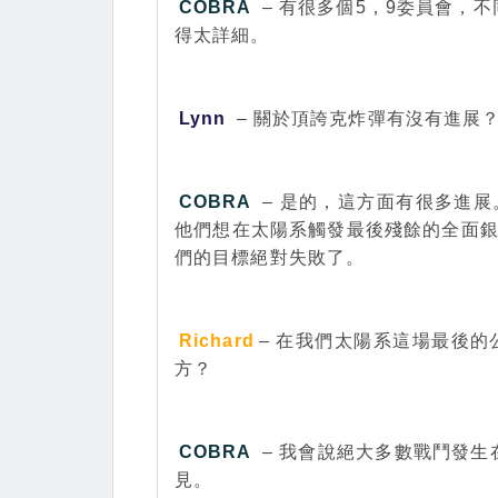
COBRA
– 有很多個5，9委員會，
得太詳細。
Lynn
– 關於頂誇克炸彈有沒有進展
COBRA
– 是的，這方面有很多進
他們想在太陽系觸發最後殘餘的全面銀
們的目標絕對失敗了。
Richard
– 在我們太陽系這場最後的
方？
COBRA
– 我會說絕大多數戰鬥發
見。