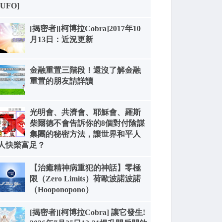
[UFO]
[揭密者][柯博拉Cobra]2017年10
月13日：近況更新
金融重置三階段！還沒了解金融
重置的朋友請詳讀
光明會、共濟會、耶穌會、羅斯
柴爾德不會告訴你的8個對付陰謀
集團的秘密方法，讓世界和平人
人快樂富足？
【治癒精神病重犯的神話】零極
限（Zero Limits）荷歐波諾波諾
（Hooponopono）
[揭密者][柯博拉Cobra] 讓它發生!