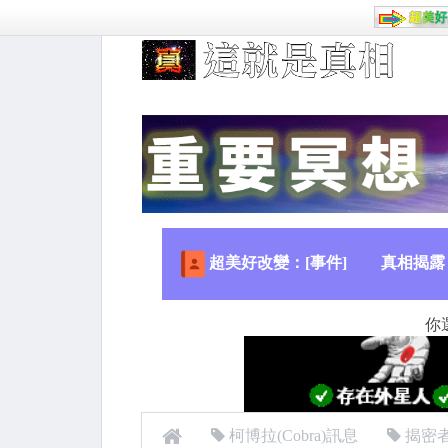
超美好改變：[事件]
真相揭露
你
柯博拉(Cobra)訊息
揭密