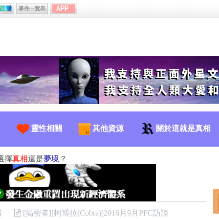
事件一覽表
靈性相關
其他資源
關於這就是真相
選擇
真相
還是
夢境
？
者
[揭密者][柯博拉(Cobra)]2016月9月PFC訪談