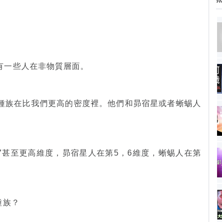
有一些人在非物質層面。
種族在比我們更高的密度裡。他們和昴宿星或者蜥蜴人
7甚至更高維度，昴宿星人在第5，6維度，蜥蜴人在第
種族？