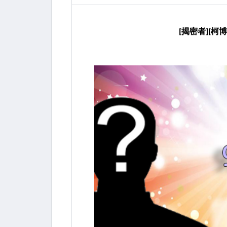
[揭密者][柯博拉