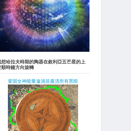
觀想哈拉夫時期的陶器在敘利亞五芒星的上
空順時鐘方向旋轉
鞏固女神能量漩渦並肅清所有黑暗