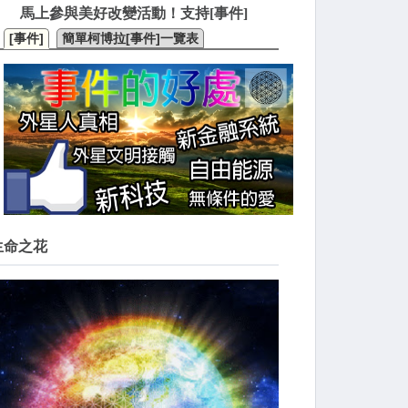
馬上參與美好改變活動！支持[事件]
[事件]
簡單柯博拉[事件]一覽表
生命之花