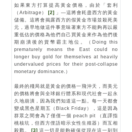
如果東方打算提高黃金價格，由於「套利
（Arbitrage）
[2]
」—這將會耗盡西方的黃金
儲備。這將會揭露西方的假黃金市場並殺死美
元，過早地做這件事意味著東方不能夠再以嚴
重低估的價格為他們自己買黃金來作為他們後
期崩潰後的貨幣霸主地位。（Doing this
prematurely means the East could no
longer buy gold for themselves at heavily
undervalued prices for their post-collapse
monetary dominance.）
最終的殘局就是黃金的價格一飛沖天，而美元
的價格將會與全球銀行體系和現代社會一起永
久地崩潰，因為我們知道這一點。每一天都會
變成黑色星期五（Black Friday），這是因為
群眾之間會為了僅僅一個 peach pit （直譯指
桃核坑，但西方俚語暗示女性生殖器）而互相
殺戮。
[3]
這一切是能夠確保從現在這一刻到