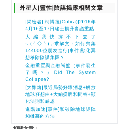
外星人|靈性|陰謀揭露相關文章
[揭密者][柯博拉(Cobra)]2016年
4月16至17日瑞士揚升會議重點
大編我快撐不下去了
╮(╯◇╰)╭求解文：如何齊集
144000位朋友進行[事件]顯化冥
想移除陰謀集團？
金融重置與金融崗盤（事件發生
了嗎？）Did The System
Collapse?
[大雜燴]最近局勢好壞消息+解放
地球狂想曲+大編攤牌和問答+顯
化法則和感恩
進階加速[事件]和破除地球矩陣
和帷幕的方法
相關文章：