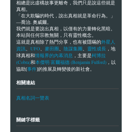
相總是比虛構故事更離奇，我們只是說這些就是
真相。
「在大欺騙的時代，說出真相就是革命行為。」
—喬治. 奧威爾。
我們就是要說出真相，以僅有的力量轉化黑暗。
本站與任何宗教無關，只有靈性概念。
外星人
這就是真相除了熱門分享，也有被隱暪的
資訊
UFO
麥田圈
陰謀集團
靈性成長
、
、
、
、
，地
情報界的內幕消息
柯博拉
球真相和
，主要是
(Cobra)
本傑明·富爾福德 (Benjamin Fulford)
和
，以
事件
協助[
]的推展及轉變後的新社會。
相關連結
真相名詞一覽表
關鍵字標籤