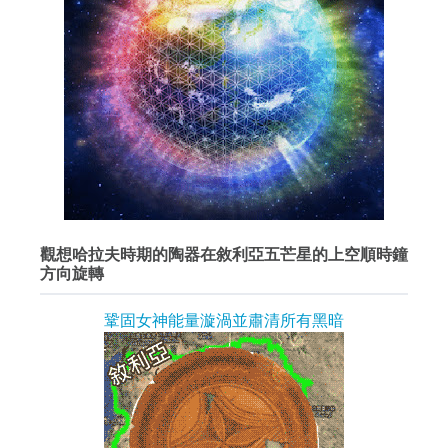
觀想哈拉夫時期的陶器在敘利亞五芒星的上空順時鐘
方向旋轉
鞏固女神能量漩渦並肅清所有黑暗