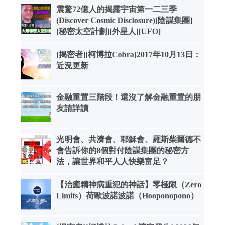
震驚72億人的揭露宇宙第一二三季
(Discover Cosmic Disclosure)[陰謀集團]
[秘密太空計劃][外星人][UFO]
[揭密者][柯博拉Cobra]2017年10月13日：
近況更新
金融重置三階段！還沒了解金融重置的朋
友請詳讀
光明會、共濟會、耶穌會、羅斯柴爾德不
會告訴你的8個對付陰謀集團的秘密方
法，讓世界和平人人快樂富足？
【治癒精神病重犯的神話】零極限（Zero
Limits）荷歐波諾波諾（Hooponopono）