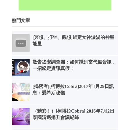
熱門文章
[冥想、打坐、觀想]錨定女神漩渦的神聖
能量
敬告盜安調查團：如何識別當代假資訊，
一招鑑定資訊真假！
[揭密者][柯博拉Cobra]2017年1月29日訊
息：愛希斯秘儀
（精彩！）[柯博拉Cobra] 2016年7月2日
泰國清邁揚升會議紀錄