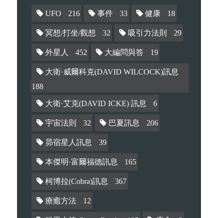
UFO
216
事件
33
健康
18
冥想/打坐/觀想
32
吸引力法則
29
外星人
452
大編問與答
19
大衛·威爾科克(DAVID WILCOCK)訊息
188
大衛·艾克(DAVID ICKE) 訊息
6
宇宙法則
32
巴夏訊息
206
昴宿星人訊息
39
本傑明·富爾福德訊息
165
柯博拉(Cobra)訊息
367
療癒方法
12