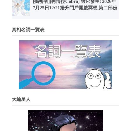
[揭密者][柯博拉Cobra] 讓它發生! 2026年
7月25日12:21揚升門戶開啟冥想 第二部份
真相名詞一覽表
大編星人