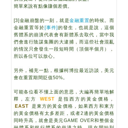
簡單來說有點像賺個差價。
[3]
金融崩盤的一刻，就是
金融重置
的時候。而
金融重置等於
[事件]
的發生，也就是說，這個
舊體系的崩潰代表會有新體系去取代，當中我
們會進行陰謀集團的大逮捕，而這些社會混亂
的情況只會發生一段短時間（頂個半個月），
所以各位可以放心。
另外，補充一點，根據柯博拉最近訪談，美元
會在重置期間貶值50%。
可能各位看不懂上面的意思，大編再簡單地解
釋，左方
WEST
是指西方的黃金價格，
EAST
是東方的黃金價格，如果西方和東方
的黃金價格有太多差距，或者2邊的黃金價格
同時升高，就會是美元GAME OVER和整個金
融體系和銀行體系的崩潰之時，現在開始到