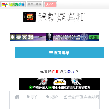
事件一覽表
查看選單
你選擇
真相
還是
夢境
？
事件
經濟
金融重置與金融崗
盤（事件發生了嗎？）Did The System Collapse?