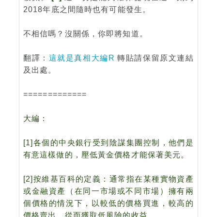
2018年底之間隨時也有可能發生。
不相信嗎？沒關係，你即將知道。
翻譯：
這就是真相大編R
轉貼請保留原文連結
及出處。
=============
大編：
[1]各個的中央銀行受到陰謀集團控制，他們是
有意這樣做的，壓低黃金價格才能保著美元。
[2]
按維基百科的定義：通常指在某種實物資產
或金融資產（在同一市場或不同市場）擁有兩
個價格的情況下，以較低的價格買進，較高的
價格賣出，從而獲取低風險的收益。