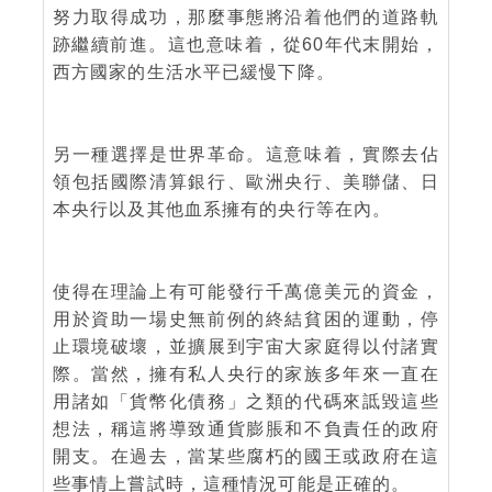
努力取得成功，那麼事態將沿着他們的道路軌
跡繼續前進。這也意味着，從60年代末開始，
西方國家的生活水平已緩慢下降。
另一種選擇是世界革命。這意味着，實際去佔
領包括國際清算銀行、歐洲央行、美聯儲、日
本央行以及其他血系擁有的央行等在內。
使得在理論上有可能發行千萬億美元的資金，
用於資助一場史無前例的終結貧困的運動，停
止環境破壞，並擴展到宇宙大家庭得以付諸實
際。當然，擁有私人央行的家族多年來一直在
用諸如「貨幣化債務」之類的代碼來詆毀這些
想法，稱這將導致通貨膨脹和不負責任的政府
開支。在過去，當某些腐朽的國王或政府在這
些事情上嘗試時，這種情況可能是正確的。