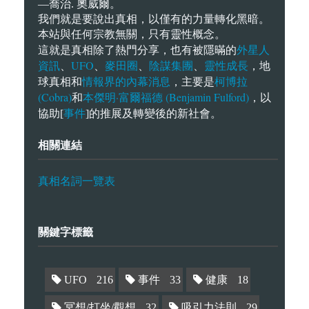
—喬治. 奧威爾。
我們就是要說出真相，以僅有的力量轉化黑暗。
本站與任何宗教無關，只有靈性概念。
外星人
這就是真相除了熱門分享，也有被隱暪的
資訊
UFO
麥田圈
陰謀集團
靈性成長
、
、
、
、
，地
情報界的內幕消息
柯博拉
球真相和
，主要是
(Cobra)
本傑明·富爾福德 (Benjamin Fulford)
和
，以
事件
協助[
]的推展及轉變後的新社會。
相關連結
真相名詞一覽表
關鍵字標籤
UFO
216
事件
33
健康
18
冥想/打坐/觀想
32
吸引力法則
29