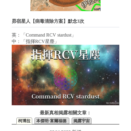
昴宿星人【病毒清除方案】默念3次
英：「Command RCV stardust」
中：「指揮RCV星塵」
最新真相揭露相關文章：
柯博拉
本傑明·富爾福德
揭露宇宙