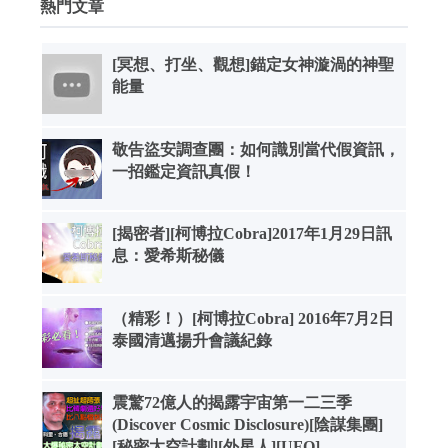
熱門文章
[冥想、打坐、觀想]錨定女神漩渦的神聖
能量
敬告盜安調查團：如何識別當代假資訊，
一招鑑定資訊真假！
[揭密者][柯博拉Cobra]2017年1月29日訊
息：愛希斯秘儀
（精彩！）[柯博拉Cobra] 2016年7月2日
泰國清邁揚升會議紀錄
震驚72億人的揭露宇宙第一二三季
(Discover Cosmic Disclosure)[陰謀集團]
[秘密太空計劃][外星人][UFO]