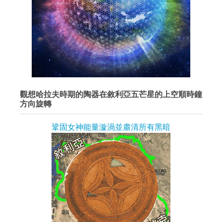
觀想哈拉夫時期的陶器在敘利亞五芒星的上空順時鐘
方向旋轉
鞏固女神能量漩渦並肅清所有黑暗