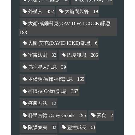
外星人
452
大編問與答
19
大衛·威爾科克(DAVID WILCOCK)訊息
188
大衛·艾克(DAVID ICKE) 訊息
6
宇宙法則
32
巴夏訊息
206
昴宿星人訊息
39
本傑明·富爾福德訊息
165
柯博拉(Cobra)訊息
367
療癒方法
12
科里古德 Corey Goode
195
素食
2
陰謀集團
32
靈性成長
61