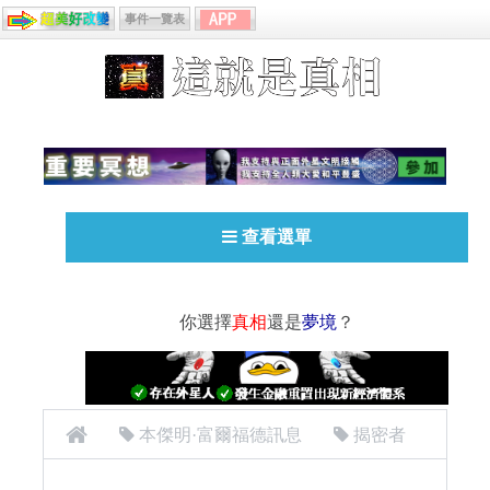
事件一覽表
查看選單
你選擇
真相
還是
夢境
？
本傑明·富爾福德訊息
揭密者
[揭密者][本傑明·富爾福德 Benjamin Fulford]2017