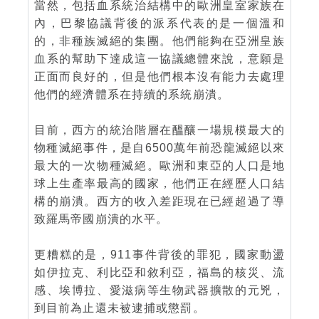
當然，包括血系統治結構中的歐洲皇室家族在
內，巴黎協議背後的派系代表的是一個溫和
的，非種族滅絕的集團。他們能夠在亞洲皇族
血系的幫助下達成這一協議總體來說，意願是
正面而良好的，但是他們根本沒有能力去處理
他們的經濟體系在持續的系統崩潰。
目前，西方的統治階層在醞釀一場規模最大的
物種滅絕事件，是自6500萬年前恐龍滅絕以來
最大的一次物種滅絕。歐洲和東亞的人口是地
球上生產率最高的國家，他們正在經歷人口結
構的崩潰。西方的收入差距現在已經超過了導
致羅馬帝國崩潰的水平。
更糟糕的是，911事件背後的罪犯，國家動盪
如伊拉克、利比亞和敘利亞，福島的核災、流
感、埃博拉、愛滋病等生物武器擴散的元兇，
到目前為止還未被逮捕或懲罰。