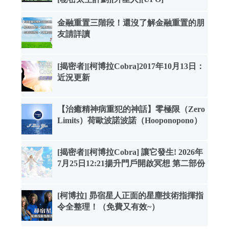
金融重置三階段！還沒了解金融重置的朋
友請詳讀
[揭密者][柯博拉Cobra]2017年10月13日：
近況更新
【治癒精神病重犯的神話】零極限（Zero
Limits）荷歐波諾波諾（Hooponopono）
[揭密者][柯博拉Cobra] 讓它發生! 2026年
7月25日12:21揚升門戶開啟冥想 第二部份
[柯博拉] 昴宿星人正面的星塵技術指揮指
令全整理！（免費又有效~）