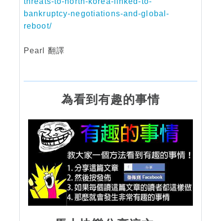
threats-to-north-korea-linked-to-
bankruptcy-negotiations-and-global-
reboot/
Pearl 翻譯
為看到有趣的事情