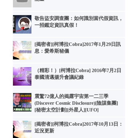
敬告盜安調查團：如何識別當代假資訊，
一招鑑定資訊真假！
[揭密者][柯博拉Cobra]2017年1月29日訊
息：愛希斯秘儀
（精彩！）[柯博拉Cobra] 2016年7月2日
泰國清邁揚升會議紀錄
震驚72億人的揭露宇宙第一二三季
(Discover Cosmic Disclosure)[陰謀集團]
[秘密太空計劃][外星人][UFO]
[揭密者][柯博拉Cobra]2017年10月13日：
近況更新