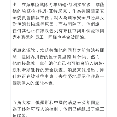
出：在海軍陸戰隊將軍約翰·凱利接管後，摩薩
德的埃茲拉·科恩·瓦特尼克，作為美國國家安
全委員會情報主任，就因為國家安全風險與反
對伊朗核協議等原因，而被開除了。他們說，
任何其他正在跟以色列有來往或與那個流氓國
家有聯繫的員工，同樣也將會被開除。
消息來源說，埃茲拉和他的同類之前無法被開
除，是因為川普的侄子賈里德·庫什納。然而，
他們接著說：庫什納他自己都可能會陷入約翰·
凱利牽頭進行的安全調查。消息來源指出，庫
什納正在被派往中東，去徒勞地展示他作為一
個調停人的無能本色。
五角大樓、俄羅斯和中國的消息來源都同意，
為了移除可薩人的控制，他們已經組成了鐵三
角聯盟。