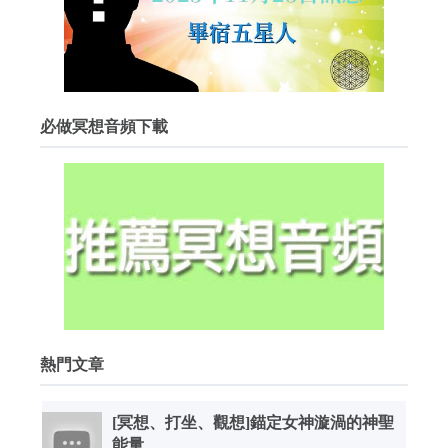
必做冥想音頻下載
熱門文章
[冥想、打坐、觀想]錨定女神漩渦的神聖
能量