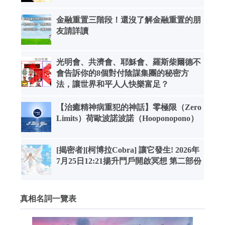
金融重置三階段！還沒了解金融重置的朋
友請詳讀
光明會、共濟會、耶穌會、羅斯柴爾德不
會告訴你的8個對付陰謀集團的秘密方
法，讓世界和平人人快樂富足？
【治癒精神病重犯的神話】零極限（Zero
Limits）荷歐波諾波諾（Hooponopono）
[揭密者][柯博拉Cobra] 讓它發生! 2026年
7月25日12:21揚升門戶開啟冥想 第二部份
真相名詞一覽表