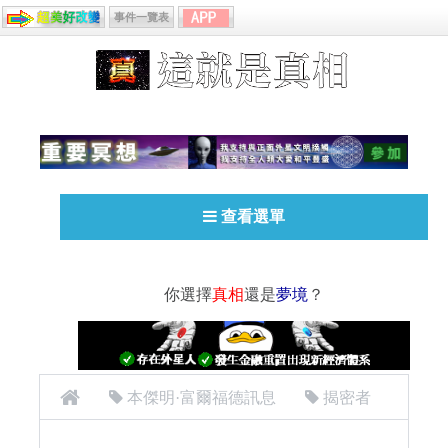
事件一覽表
查看選單
你選擇
真相
還是
夢境
？
本傑明·富爾福德訊息
揭密者
[揭密者][本傑明·富爾福德 Benjamin Fulford]2017