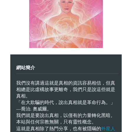
網站簡介
我們沒有講過這就是真相的資訊容易相信，但真
相總是比虛構故事更離奇，我們只是說這些就是
真相。
「在大欺騙的時代，說出真相就是革命行為。」
—喬治. 奧威爾。
我們就是要說出真相，以僅有的力量轉化黑暗。
本站與任何宗教無關，只有靈性概念。
外星人
這就是真相除了熱門分享，也有被隱暪的