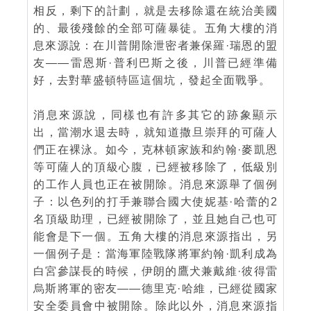
相反，剩下的計劃，就是去移除還在統治美國
的、最後殘餘的全部可薩暴徒。五角大樓的消
息來源說：在川普開除泄密者兼保羅·瑞恩的盟
友——雷恩斯·普利巴斯之後，川普已經準備
好，去對華盛頓特區這個坑，發起全面戰爭。
消息來源說，同樣也有許多其它的跡象顯示
出，當潮水退去時，就知道撒旦崇拜的可薩人
們正在裸泳。如今，克林頓家族和約翰·麥凱恩
等可薩人的頂級心腹，已經被移除了，低級別
的工作人員也正在被開除。消息來源舉了個例
子：以色列的打手兼聯合國大使妮基·哈蕾的2
名頂級助理，已經被開除了，並且她自己也可
能會是下一個。五角大樓的消息來源指出，另
一個例子是：當海軍陸戰隊將軍約翰·凱利成為
白宮參謀長的時候，伊朗的鷹犬兼戴維·彼得雷
烏斯將軍的密友——德里克·哈維，已經從國家
安全委員會中被開除。除此以外，消息來源指