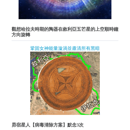
觀想哈拉夫時期的陶器在敘利亞五芒星的上空順時鐘
方向旋轉
鞏固女神能量漩渦並肅清所有黑暗
昴宿星人【病毒清除方案】默念3次