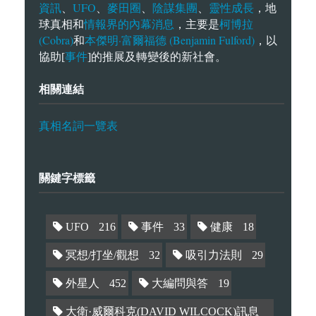
資訊
UFO
麥田圈
陰謀集團
靈性成長
、
、
、
、
，地
情報界的內幕消息
柯博拉
球真相和
，主要是
(Cobra)
本傑明·富爾福德 (Benjamin Fulford)
和
，以
事件
協助[
]的推展及轉變後的新社會。
相關連結
真相名詞一覽表
關鍵字標籤
UFO
216
事件
33
健康
18
冥想/打坐/觀想
32
吸引力法則
29
外星人
452
大編問與答
19
大衛·威爾科克(DAVID WILCOCK)訊息