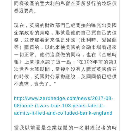
同樣破產的意大利的私營企業所發行的垃圾債
券還要高。
現在，英國的財政部門已經間接的曝光出美國
企業政府的策略，那就是他們自己買自己的債
務，並使那看起來像是外國（比利時、愛爾蘭
等）購買的，以此來使美國的金融市場看起來
一切正常。他們這麼做的同時，也在《金融時
報》上間接承認了這一點：“在103年前的第1
次世界大戰期間，當幾乎沒有人購買英國債券
的時候，英國對公眾撒謊說，英國國債已經供
不應求，賣光了。”
http://www.zerohedge.com/news/2017-08-
08/none-it-was-true-103-years-later-ft-
admits-it-lied-and-colluded-bank-england
當我以前還是企業媒體的一名財經記者的時