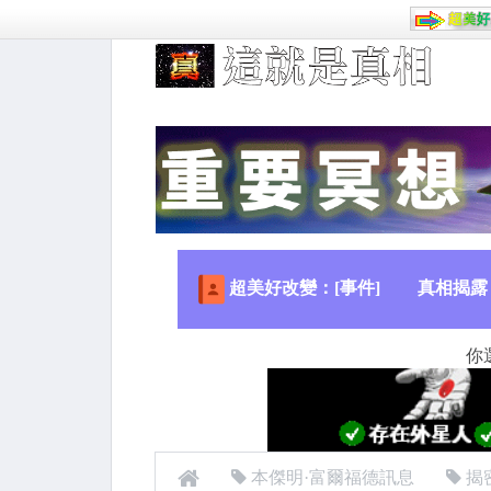
超美好改變：[事件]
真相揭露
你
本傑明·富爾福德訊息
揭