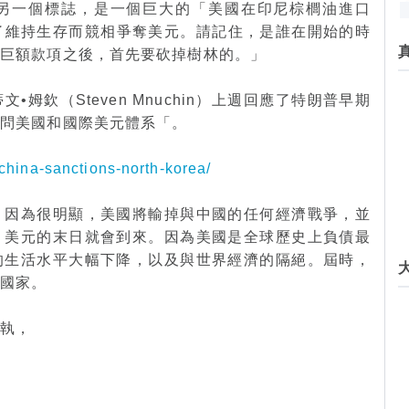
另一個標誌，是一個巨大的「美國在印尼棕櫚油進口
了維持生存而競相爭奪美元。請記住，是誰在開始的時
了巨額款項之後，首先要砍掉樹林的。」
姆欽（Steven Mnuchin）上週回應了特朗普早期
訪問美國和國際美元體系「。
china-sanctions-north-korea/
，因為很明顯，美國將輸掉與中國的任何經濟戰爭，並
，美元的末日就會到來。因為美國是全球歷史上負債最
的生活水平大幅下降，以及與世界經濟的隔絕。屆時，
界國家。
爭執，