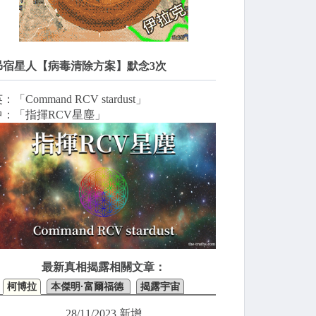
昴宿星人【病毒清除方案】默念3次
：「Command RCV stardust」
中：「指揮RCV星塵」
最新真相揭露相關文章：
柯博拉
本傑明·富爾福德
揭露宇宙
28/11/2023 新增