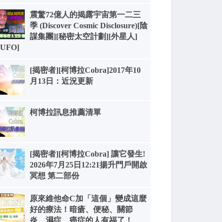
震驚72億人的揭露宇宙第一二三
季 (Discover Cosmic Disclosure)[陰
謀集團][秘密太空計劃][外星人]
[UFO]
[揭密者][柯博拉Cobra]2017年10
月13日：近況更新
柯博拉訊息推薦清單
[揭密者][柯博拉Cobra] 讓它發生!
2026年7月25日12:21揚升門戶開啟
冥想 第二部份
原來維他命C加「這個」變成這麼
好的療法！暗瘡、便秘、關節
炎、濕症、癌症的人有福了！