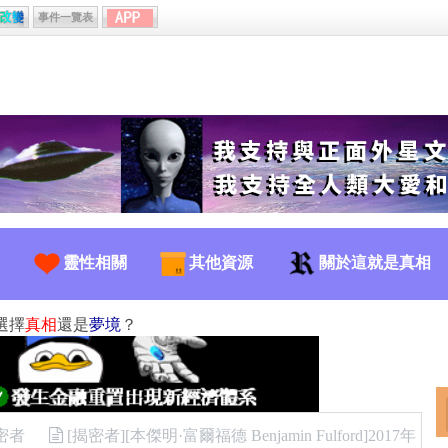
事件一覽表
靈性相關
其他資源
關於這就是真相
選擇
真相
還是
夢境
？
密者
[揭密者][本傑明·富爾福德 Benjamin Fulford]2017年