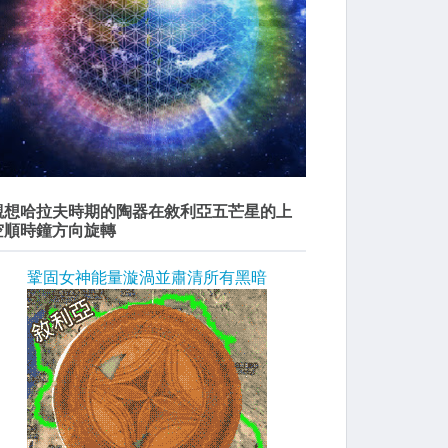
觀想哈拉夫時期的陶器在敘利亞五芒星的上
空順時鐘方向旋轉
鞏固女神能量漩渦並肅清所有黑暗