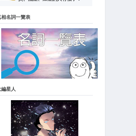
真相名詞一覽表
大編星人