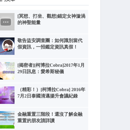
[冥想、打坐、觀想]錨定女神漩渦
的神聖能量
敬告盜安調查團：如何識別當代
假資訊，一招鑑定資訊真假！
[揭密者][柯博拉Cobra]2017年1月
29日訊息：愛希斯秘儀
（精彩！）[柯博拉Cobra] 2016年
7月2日泰國清邁揚升會議紀錄
金融重置三階段！還沒了解金融
重置的朋友請詳讀