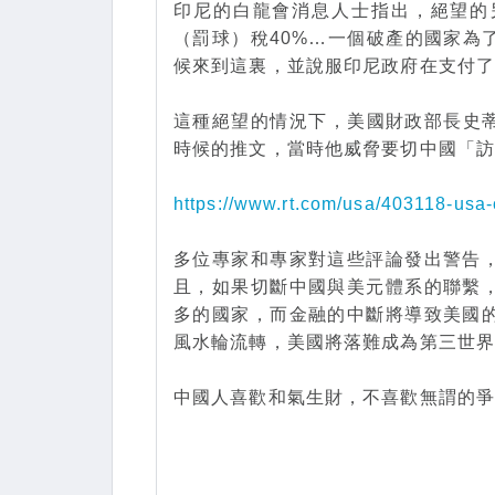
印尼的白龍會消息人士指出，絕望的
（罰球）稅40%…一個破產的國家為
候來到這裏，並說服印尼政府在支付
這種絕望的情況下，美國財政部長史蒂文•
時候的推文，當時他威脅要切中國「
https://www.rt.com/usa/403118-usa-
多位專家和專家對這些評論發出警告
且，如果切斷中國與美元體系的聯繫
多的國家，而金融的中斷將導致美國
風水輪流轉，美國將落難成為第三世
中國人喜歡和氣生財，不喜歡無謂的