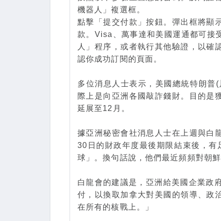
機器人」複選框。
點擊「提交付款」按鈕。彈出框將顯
款。Visa、萬事達和美國運通都可
人」程序，或者執行其他驗證，以確
認你成功訂閱的頁面。
多位消息人士表示，美國總統特朗普(
際上是向亞洲各國敲詐錢財。目的是
延展至12月。
據亞洲秘密會社消息人士在上週與白
30日的財政年度最後期限結束後，有
球」。換句話說，他們最近頻頻對朝
白龍會的建議是，亞洲給美國企業政府
付，以換取加拿大對美國的領導、政
在所有的核戰上。」