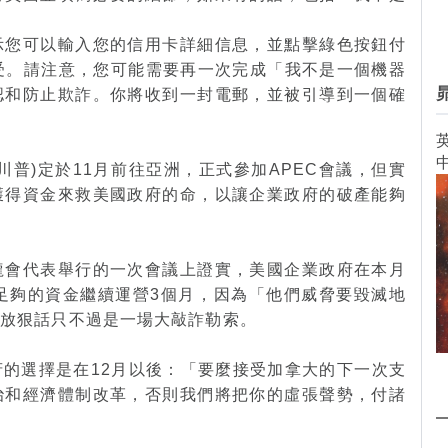
示您可以輸入您的信用卡詳細信息，並點擊綠色按鈕付
接受。請注意，您可能需要再一次完成「我不是一個機器
認和防止欺詐。你將收到一封電郵，並被引導到一個確
英
川普)定於11月前往亞洲，正式參加APEC會議，但實
獲得資金來救美國政府的命，以讓企業政府的破產能夠
龍會代表舉行的一次會議上證實，美國企業政府在本月
足夠的資金繼續運營3個月，因為「他們威脅要毀滅地
鮮放狠話只不過是一場大敲詐勒索。
的選擇是在12月以後：「要麼接受加拿大的下一次支
治和經濟體制改革，否則我們將把你的虛張聲勢，付諸