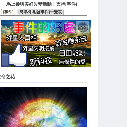
馬上參與美好改變活動！支持[事件]
[事件]
簡單柯博拉[事件]一覽表
生命之花