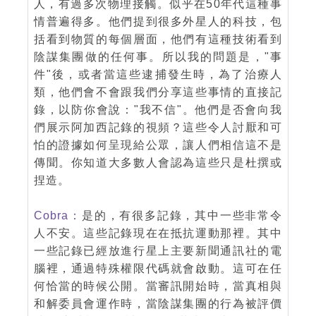
人，有過多次物理接觸。似乎在50年代這種事
情普遍得多。他們提到很多外星人的科技，包
括看到物質的每個層面，他們有這種技術看到
陰謀集團做的任何事。所以我的問題是，"事
件"後，或者當這些逮捕發生時，為了治療人
類，他們會不會跟我們分享這些事情的直接記
錄，以防你會說："我不信"。他們是否會向我
們展示阿加西記錄的視頻？這些令人討厭和可
怕的證據如何呈現給公眾，讓人們相信這不是
傳聞。你知道大多數人會認為這些只是杜撰或
捏造。
Cobra：
是的，有很多記錄，其中一些非常令
人不安。這些記錄現在在抵抗運動那裡。其中
一些記錄已經放進行星上主要新聞通訊社的電
腦裡，通過特殊權限代碼就會啟動。這可在任
何恰當的時候公開。當審訊開始時，當真相與
和解委員會運作時，當陰謀集團的行為被評價