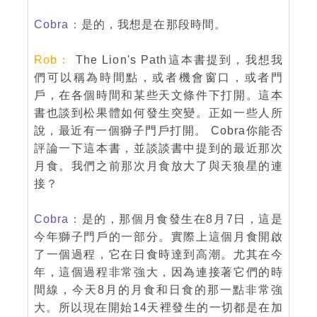
Cobra：
是的，我想是在那段時間。
Rob：
The Lion's Path這本書提到，我想我
們可以稱為時間點，或者機會窗口，或者門
戶，在各個時間和某些天文條件下打開。這本
書也談到松果體如何發生突變。正如一些人所
說，最近有一個獅子門戶打開。 Cobra你能否
評論一下這本書，並談談書中提到的最近那次
月食。我們之前那次月食放大了與天狼星的連
接？
Cobra：
是的，那個月食發生在8月7日，這是
今年獅子門戶的一部分。實際上這個月食開啟
了一個過程，它在日食時達到高潮。尤其在今
年，這個過程非常強大，因為連接著它們的時
間線，今天8月的月食和日食的那一點非常強
大。所以現在開始14天裡發生的一切都是在加