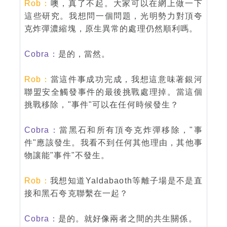
Rob：
噢，真了不起。大家可以在網上做一下
這些研究。我想問一個問題，光明勢力對頂夸
克炸彈濃縮塊，原生異常的處理仍然順利嗎。
Cobra：
是的，當然。
Rob：
當這件事成功完成，我想這意味著銀河
聯盟安全觸發事件的最後挑戰處理掉。當這個
挑戰移除，"事件"可以在任何時候發生？
Cobra：
當黑石和所有頂夸克炸彈移除，"事
件"應該發生。我看不到任何其他理由，其他事
物讓能"事件"不發生。
Rob：
我想知道Yaldabaoth等離子場是不是直
接和黑石夸克聯繫在一起？
Cobra：
是的。就好像兩者之間的共生關係。