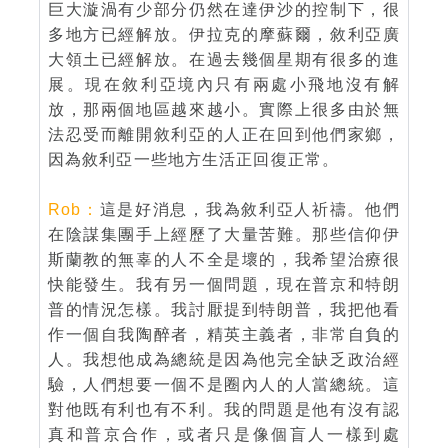
巨大漩渦有少部分仍然在達伊沙的控制下，很
多地方已經解放。伊拉克的摩蘇爾，敘利亞廣
大領土已經解放。在過去幾個星期有很多的進
展。現在敘利亞境內只有兩處小飛地沒有解
放，那兩個地區越來越小。實際上很多由於無
法忍受而離開敘利亞的人正在回到他們家鄉，
因為敘利亞一些地方生活正回復正常。
Rob：
這是好消息，我為敘利亞人祈禱。他們
在陰謀集團手上經歷了大量苦難。那些信仰伊
斯蘭教的無辜的人不全是壞的，我希望治療很
快能發生。我有另一個問題，現在普京和特朗
普的情況怎樣。我討厭提到特朗普，我把他看
作一個自我陶醉者，精英主義者，非常自負的
人。我想他成為總統是因為他完全缺乏政治經
驗，人們想要一個不是圈內人的人當總統。這
對他既有利也有不利。我的問題是他有沒有認
真和普京合作，或者只是像個盲人一樣到處