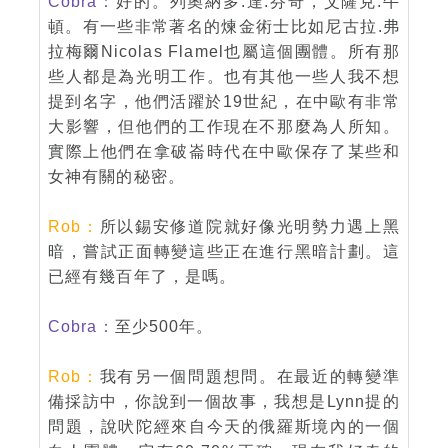
Cobra：
好的。列奧納多.達.芬奇，艾薩克.牛
頓。有一些非常著名的煉金術士比如尼古拉.弗
拉梅爾Nicolas Flamel也屬這個團體。所有那
些人都是為光明工作。也有其他一些人我不想
提到名字，他們活躍於19世紀，在中歐有非常
大影響，但他們的工作現在不那麼為人所知。
實際上他們在拿破崙時代在中歐保存了某些和
女神有關的秘密。
Rob：
所以錫安修道院就好像光明勢力遇上黑
暗，嘗試正面轉變這些正在進行黑暗計劃。這
已經有幾百年了，是嗎。
Cobra：
至少500年。
Rob：
我有另一個問題想問。在最近的轉變準
備採訪中，你說到一個故事，我想是Lynn提的
問題，說吠陀經來自今天的俄羅斯境內的一個