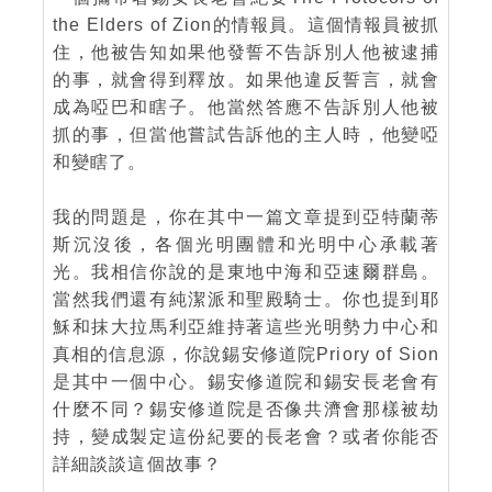
the Elders of Zion的情報員。這個情報員被抓
住，他被告知如果他發誓不告訴別人他被逮捕
的事，就會得到釋放。如果他違反誓言，就會
成為啞巴和瞎子。他當然答應不告訴別人他被
抓的事，但當他嘗試告訴他的主人時，他變啞
和變瞎了。
我的問題是，你在其中一篇文章提到亞特蘭蒂
斯沉沒後，各個光明團體和光明中心承載著
光。我相信你說的是東地中海和亞速爾群島。
當然我們還有純潔派和聖殿騎士。你也提到耶
穌和抹大拉馬利亞維持著這些光明勢力中心和
真相的信息源，你說錫安修道院Priory of Sion
是其中一個中心。錫安修道院和錫安長老會有
什麼不同？錫安修道院是否像共濟會那樣被劫
持，變成製定這份紀要的長老會？或者你能否
詳細談談這個故事？