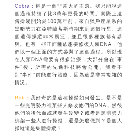
Cobra：
這是一個非常大的主題。我只能說這
個過程持續了比3萬年更長的時間。實際上遺
傳操縱開始於100萬年前，來自獵戶座星系的
黑暗勢力在亞特蘭蒂斯時期來到這個行星。這
個遺傳操縱非常廣泛，並且很多種族都有參
與。也有一些正面種族想要修復人類DNA，他
們以一個正面的方式參與了這個過程。所以現
在人類DNA需要有很多治療，大部分會在"事
件"後，所需的先進科技將會公開。我看不
到"事件"前能進行治療，因為這是非常複雜的
情況。
Rob：
我好奇的是這種操縱如何發生。是不是
一些光明勢力裡某些人修改他們的DNA，然後
他們的後代血統就發生改變？或者是黑暗勢力
綁架一些人進行操縱，還是怎麼做到？是個人
操縱還是集體操縱？