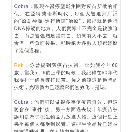
Cobra：
跟現在醫療壟斷集團對疫苗所做的相
似。在亞特蘭蒂斯時代，每個人被迫到所謂
的"療愈神廟"進行所謂"治療"，那裡就是進行
DNA操縱的地方。人們實際上不完全是被強迫
去，而是被強烈建議前去。如果有人不去，就
會有一些負面後果。那時絕大多數人類都經歷
了這個過程。
Rob：
你曾提到舊疫苗技術。比如我今年60
歲，當我5，6歲上學的時候，我記得在60年代
我要排一條長隊打疫苗。你之前說這是過時的
技術，光明勢力已經讓它們無效化，是嗎。
Cobra：
他們可以做很多事使疫苗無效，但這
將會在"事件"後。另一方面過去幾十年疫苗被
誤用是為了把生物晶片放進人體。這個行星上
幾乎每個人都受到影響。這些生物晶片已經被
抵抗運動清理，在人體中失消失了。