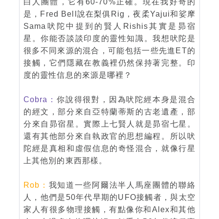
白人團體，它有60-70%正確。現在我好奇的
是，Fred Bell說在梨俱Rig，夜柔Yajui和娑摩
Sama吠陀中提到的賢人Rishis其實是昴宿
星。你能否談談印度的靈性知識。我想吠陀是
很多不同來源的混合，可能包括一些先進ET的
接觸，它們隱藏在教義裡仍然保持著完整。印
度的靈性信息的來源是哪裡？
Cobra：
你說得很對，因為吠陀經本身是混合
的經文，部分來自亞特蘭蒂斯的古老遺產，部
分來自昴宿星。實際上七賢人就是昴宿七星。
還有其他部分來自執政官的思想編程。所以吠
陀經是真相和虛假信息的奇怪混合，就像行星
上其他別的東西那樣。
Rob：
我知道一些阿爾法半人馬座團體的聯絡
人，他們是50年代早期的UFO接觸者，與太空
家人有很多物理接觸，有點像你和Alex和其他