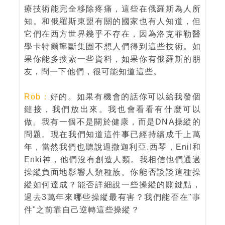
療技術能完全移除疼痛，這些在俄羅斯為人所
知。和俄羅斯東盟有關的國家也有人知道，但
它們在西方世界幾乎不存在，因為洛克菲勒醫
學卡特爾壟斷集團不想人們得到這些技術。如
果你能多搜索一些資料，如果你有俄羅斯的朋
友，問一下他們，很可能知道這些。
Rob：
好的。如果有機會的話你可以給我發個
鏈接，我們放出來。我也會看看有什麼可以
做。我有一個不是關於健康，而是DNA操縱的
問題。現在我們知道這件事已經持續成千上萬
年，當然我們也聽說過撒迦利亞.西琴，Enil和
Enki神，他們沒有創造人類。我相信他們通過
操縱負面地影響人類種族。你能否談談這種操
縱如何達成？能否詳細說一些操縱的關鍵點，
過去3萬年來哪些操縱最有害？我們能否在"事
件"之前靠自己逆轉這些操縱？