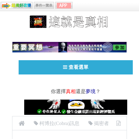
事件一覽表
查看選單
你選擇
真相
還是
夢境
？
柯博拉(Cobra)訊息
揭密者
[揭密者][柯博拉Cobra]2017年8月與Rob訪談