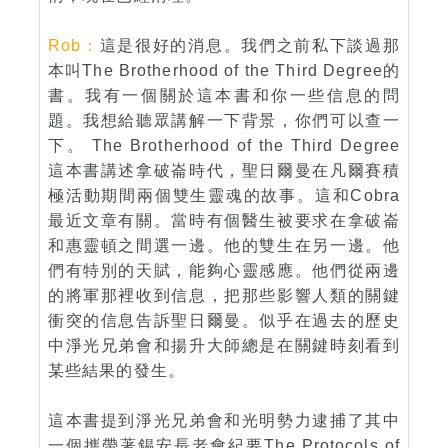
Rob：
這是很好的消息。我們之前私下談過那
本叫The Brotherhood of the Third Degree的
書。我有一個關於這本書和你一些信息的問
題。我想給聽眾講解一下背景，你們可以查一
下。 The Brotherhood of the Third Degree
這本書講述拿破崙時代，聖日爾曼在凡爾賽積
極活動期間兩個雙生靈魂的故事。這和Cobra
最近文章有關。當時有個醫生被要求在拿破崙
和惠靈頓之間選一邊。他的雙生在另一邊。他
們有特別的天賦，能夠心靈感應。他們從兩邊
的將軍那裡收到信息，把那些影響人類的關鍵
衝突的信息告訴聖日爾曼。似乎在過去的歷史
中淨光兄弟會和揚升大師總是在關鍵時刻看到
某些結果的發生。
這本書提到淨光兄弟會和光明勢力逮捕了其中
一個攜帶著錫安長老會紀要The Protocols of