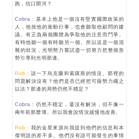
跑，信口開河？
Cobra：
基本上他是一個沒有堅實國際政策的
人，他按他的衝動行事，也會聽取他顧問的建
議。有正負兩個團體為爭取他的注意而鬥爭。
有時他聽一個有時聽另一個。所以這是一個混
雜的狀況，光明勢力嘗試盡一切努力把整個形
勢引導到光明那邊。
Rob：
談一下烏克蘭和索羅斯的情況。那裡的
問題解決沒有？他們是否已經把可薩勢力繩之
以法？那邊的局勢仍然不穩定？
Cobra：
仍然不穩定，還沒有解決，但不像一
兩年前那麼壞。所以我會說情況緩慢地改善。
Rob：
我的金星來源向我提到他們的信息和本
傑明說的差不多。他們沒有說可能發生的事情