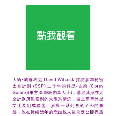
大衛•威爾科克 David Wilcock 採訪參加秘密
太空計劃 (SSP) 二十年的科里•古德 (Corey
Goode)(軍方35層級內幕人士)，講述其身在太
空計劃所觀察到的太陽系情況，遇上高等外星
文明及組成聯盟、參與一系列會議至今的事
跡，他在持續幾年的隱姓線人後決定公開揭露