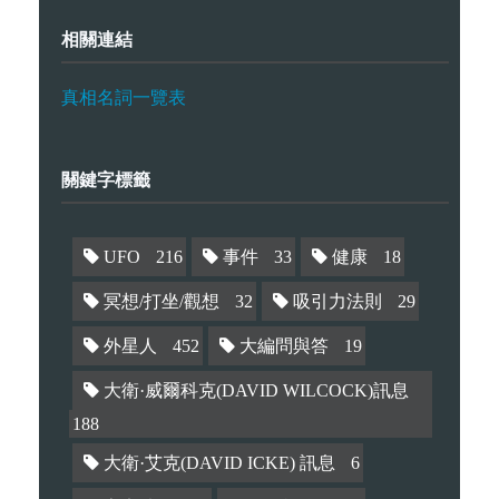
相關連結
真相名詞一覽表
關鍵字標籤
UFO
216
事件
33
健康
18
冥想/打坐/觀想
32
吸引力法則
29
外星人
452
大編問與答
19
大衛·威爾科克(DAVID WILCOCK)訊息
188
大衛·艾克(DAVID ICKE) 訊息
6