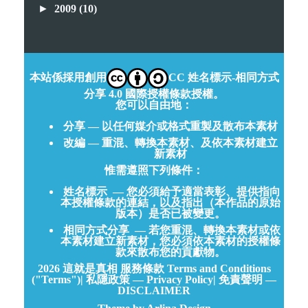
►
2009
(10)
本站係採用創用
CC 姓名標示-相同方式
分享 4.0 國際授權條款授權。
您可以自由地：
分享 — 以任何媒介或格式重製及散布本素材
改編 — 重混、轉換本素材、及依本素材建立
新素材
惟需遵照下列條件：
姓名標示
— 您必須給予適當表彰、提供指向
本授權條款的連結，以及指出（本作品的原始
版本）是否已被變更。
相同方式分享
— 若您重混、轉換本素材或依
本素材建立新素材，您必須依本素材的授權條
款來散布您的貢獻物。
2026
這就是真相
服務條款 Terms and Conditions
("Terms")
|
私隱政策 — Privacy Policy
|
免責聲明 —
DISCLAIMER