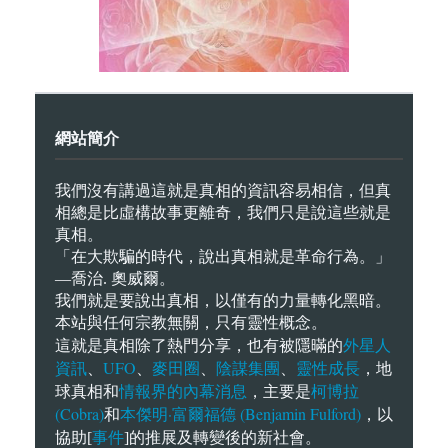
網站簡介
我們沒有講過這就是真相的資訊容易相信，但真
相總是比虛構故事更離奇，我們只是說這些就是
真相。
「在大欺騙的時代，說出真相就是革命行為。」
—喬治. 奧威爾。
我們就是要說出真相，以僅有的力量轉化黑暗。
本站與任何宗教無關，只有靈性概念。
外星人
這就是真相除了熱門分享，也有被隱暪的
資訊
UFO
麥田圈
陰謀集團
靈性成長
、
、
、
、
，地
情報界的內幕消息
柯博拉
球真相和
，主要是
(Cobra)
本傑明·富爾福德 (Benjamin Fulford)
和
，以
事件
協助[
]的推展及轉變後的新社會。