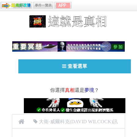
事件一覽表
查看選單
你選擇
真相
還是
夢境
？
大衛·威爾科克(DAVID WILCOCK)訊
息
外星人
科里古德 Corey Goode