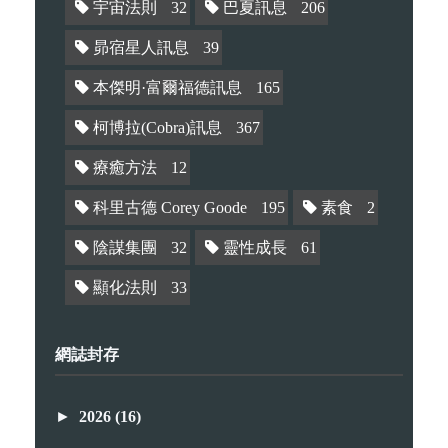
宇宙法則
32
巴夏訊息
206
昴宿星人訊息
39
本傑明·富爾福德訊息
165
柯博拉(Cobra)訊息
367
療癒方法
12
科里古德 Corey Goode
195
素食
2
陰謀集團
32
靈性成長
61
顯化法則
33
網誌封存
►
2026
(16)