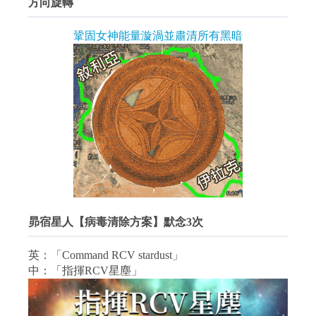
方向旋轉
鞏固女神能量漩渦並肅清所有黑暗
昴宿星人【病毒清除方案】默念3次
英：「Command RCV stardust」
中：「指揮RCV星塵」