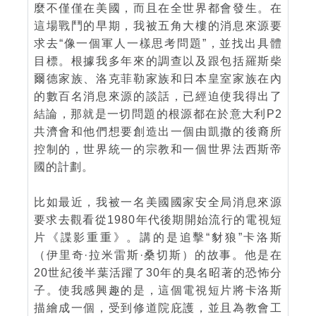
麼不僅僅在美國，而且在全世界都會發生。在
這場戰鬥的早期，我被五角大樓的消息來源要
求去“像一個軍人一樣思考問題”，並找出具體
目標。根據我多年來的調查以及跟包括羅斯柴
爾德家族、洛克菲勒家族和日本皇室家族在內
的數百名消息來源的談話，已經迫使我得出了
結論，那就是一切問題的根源都在於意大利P2
共濟會和他們想要創造出一個由凱撒的後裔所
控制的，世界統一的宗教和一個世界法西斯帝
國的計劃。
比如最近，我被一名美國國家安全局消息來源
要求去觀看從1980年代後期開始流行的電視短
片《諜影重重》。講的是追擊“豺狼”卡洛斯
（伊里奇·拉米雷斯·桑切斯）的故事。他是在
20世紀後半葉活躍了30年的臭名昭著的恐怖分
子。使我感興趣的是，這個電視短片將卡洛斯
描繪成一個，受到修道院庇護，並且為教會工