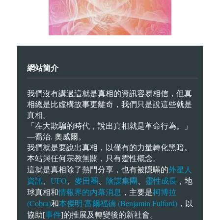
網站簡介
我們沒有講過這就是真相的資訊容易相信，但真
相總是比虛構故事更離奇，我們只是說這些就是
真相。
「在大欺騙的時代，說出真相就是革命行為。」
—喬治. 奧威爾。
我們就是要說出真相，以僅有的力量轉化黑暗。
本站與任何宗教無關，只有靈性概念。
外星人
這就是真相除了熱門分享，也有被隱暪的
資訊
UFO
麥田圈
陰謀集團
靈性成長
、
、
、
、
，地
情報界的內幕消息
柯博拉
球真相和
，主要是
(Cobra)
本傑明·富爾福德 (Benjamin Fulford)
和
，以
事件
協助[
]的推展及轉變後的新社會。