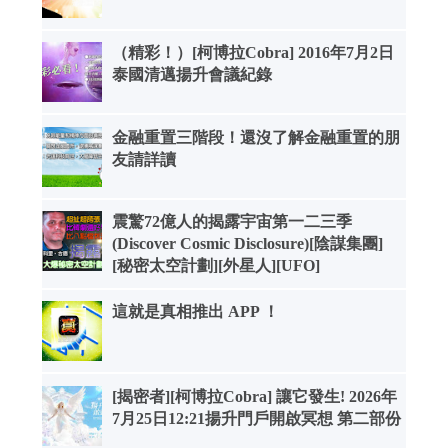
（精彩！）[柯博拉Cobra] 2016年7月2日
泰國清邁揚升會議紀錄
金融重置三階段！還沒了解金融重置的朋
友請詳讀
震驚72億人的揭露宇宙第一二三季
(Discover Cosmic Disclosure)[陰謀集團]
[秘密太空計劃][外星人][UFO]
這就是真相推出 APP ！
[揭密者][柯博拉Cobra] 讓它發生! 2026年
7月25日12:21揚升門戶開啟冥想 第二部份