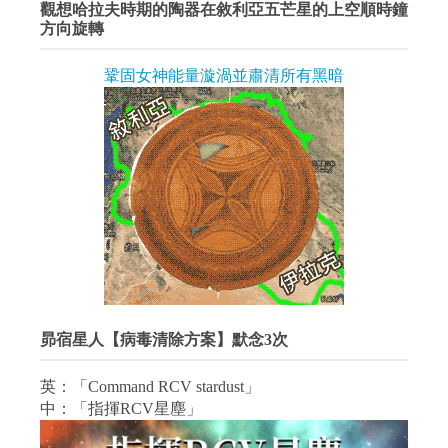
觀想哈拉夫時期的陶器在敘利亞五芒星的上空順時鐘
方向旋轉
鞏固女神能量漩渦並肅清所有黑暗
昴宿星人【病毒清除方案】默念3次
英：「Command RCV stardust」
中：「指揮RCV星塵」