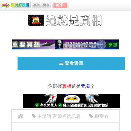
事件一覽表
查看選單
你選擇
真相
還是
夢境
？
本傑明·富爾福德訊息
揭密者
[揭密者][本傑明·富爾福德 Benjamin Fulford]2018