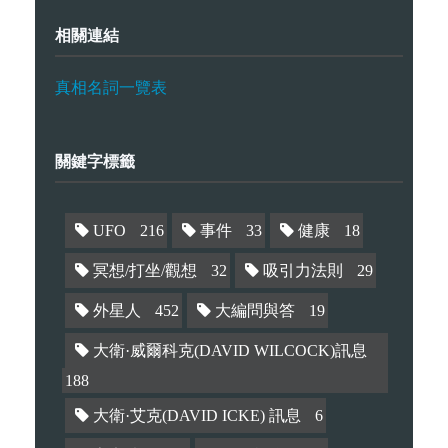
相關連結
真相名詞一覽表
關鍵字標籤
UFO
216
事件
33
健康
18
冥想/打坐/觀想
32
吸引力法則
29
外星人
452
大編問與答
19
大衛·威爾科克(DAVID WILCOCK)訊息
188
大衛·艾克(DAVID ICKE) 訊息
6