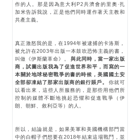
作的人。那是因為意大利P2共濟會的里奧·扎
加米告訴我說，正是他們同時運作著天主教和
共產主義。
真正激怒我的是，在1994年被逮捕的卡洛斯，
被允許在2003年出版一本鼓吹恐怖主義的書，
叫做《伊斯蘭革命》。
與此同時，當一家出版
商，試圖出版我為了促進世界和平，而寫的一
本關於地球秘密戰爭的書的時候，美國國土安
全部卻凍結了那家出版商的銀行賬戶。
你就可
以看出來，這些人所服務的，是那些用他們所
控制的媒體不斷地挑起恐懼和促進戰爭（伊
朗、朝鮮、敘利亞等）的人。
所以，結論就是，如果美軍和美國機構部門當
中的白帽子們想要在2018年結束這場戰鬥，並