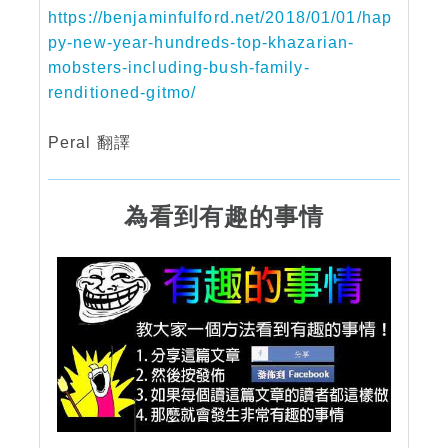
https://benjaminfulford.net/2018/01/01/hap
py-new-year-hundreds-top-khazarian-
mobsters-including-bush-family-
renditioned-gitmo/
Peral 翻譯
為看到有趣的事情