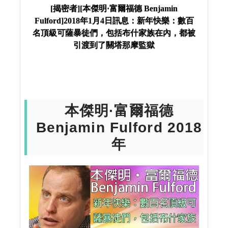
年1月4日訊息：新年快樂：數百名頂級可薩暴徒們，
[揭密者][本傑明·富爾福德 Benjamin
Fulford]2018年1月4日訊息：新年快樂：數百
包括布什家族在內，都被引渡到了關塔那摩監獄
名頂級可薩暴徒們，包括布什家族在內，都被
引渡到了關塔那摩監獄
本傑明·富爾福德
Benjamin Fulford 2018
年