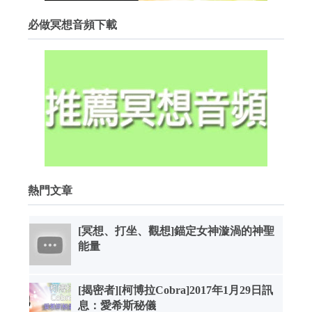
必做冥想音頻下載
熱門文章
[冥想、打坐、觀想]錨定女神漩渦的神聖
能量
[揭密者][柯博拉Cobra]2017年1月29日訊
息：愛希斯秘儀