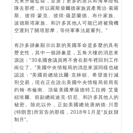
元來升級監獄，並派了更多的憲兵和海軍陸戰
隊去那裡，所以羅斯柴爾德家族資產喬治·索羅
斯、彼得·蒙克、彼得·薩瑟蘭德、布什家族、
波德斯塔家族、和許多其他人可能已經被飛機
空運到了關塔那摩，等待軍事法庭審判。”
有許多跡象顯示出新的美國革命是多麼的具有
歷史性，其中一個跡象是，五角大樓的消息來
源說：“30名國會議員將不會在新年裡回到工作
崗位了。”美國中央情報局的消息來源同樣也確
認說：“美國前總統比爾·克林頓、希望進行減
刑交易，現在正在說出美國中央情報局前局長
約翰·布倫南、頂級美國摩薩德特工拉姆·艾曼
紐埃爾、前副總統迪克·切尼、和許多其他人的
秘密。除此以外，正如美國總統唐納德·川普
(特朗普)所宣告的那樣，2018年1月是“反奴隸
制月”。