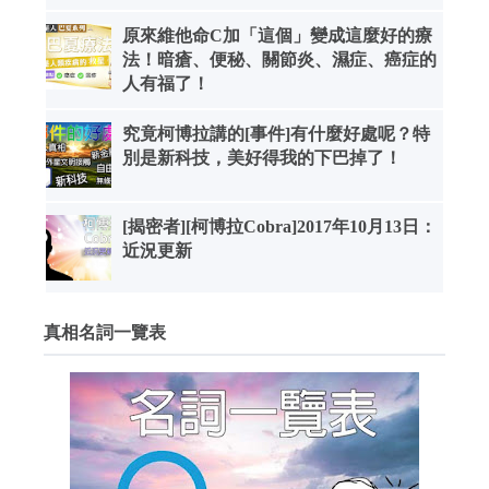
原來維他命C加「這個」變成這麼好的療
法！暗瘡、便秘、關節炎、濕症、癌症的
人有福了！
究竟柯博拉講的[事件]有什麼好處呢？特
別是新科技，美好得我的下巴掉了！
[揭密者][柯博拉Cobra]2017年10月13日：
近況更新
真相名詞一覽表