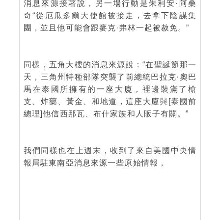
消息來源接著說，另一場行動是朱利安·阿桑
奇“從厄瓜多爾大使館被接走，去拿下陰謀集
團，並且他可能會跟麥克·弗林一起被赦免。”
同樣，五角大樓的消息來源說：“在聖誕節那一
天，三角州特種部隊突襲了前總統巴拉克·奧巴
馬在泰國所擁有的一座大廈，裡邊裝滿了槍
支、炸藥、黃金、和地道，這座大廈與[泰國前
總理]他信西那瓦、布什家族和人販子有關。”
我們同樣也在上週末，收到了來自美國中央情
報局駐東南亞消息來源一些原始情報，