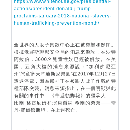
https://www.whitehouse.gov/presidential-
actions/president-donald-j-trump-
proclaims-january-2018-national-slavery-
human-trafficking-prevention-month/
全世界的人販子集散中心正在被突襲和關閉。
根據俄羅斯聯邦安全局的消息來源說，在沙特
阿拉伯，3000名兒童性奴已經被解放。在美
國，五角大樓的消息來源說：“加利佛尼亞
州‘戀童癖天堂迪斯尼樂園’在2017年12月27日
遭遇停電，因為那裡正在被跟人販子作戰的特
種部隊突襲。消息來源指出，在一個明顯與此
有關的事件中，《華盛頓郵報》的繼承人——
比爾·格雷厄姆和演員喬納·希爾的弟弟——喬
丹·費爾德斯坦，在上週死亡。