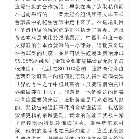
這場行動的合作協議，早就在為了謀取私利而
在越南舉行的——亞太經合組織領導人非正式
會議當中的秘密會議中定下來了。在這場劇目
中的最頂級的玩家們策劃並搶走了黃金。這批
黃金本來是被用於跟俄羅斯、中國和印度一起
支撐新的金本位貨幣的一小部分。這批黃金現
在有90%的純度，並且可以被輕易重新冶煉成
99.95%的純度（倫敦金銀市場協會被允許的最
低純度）。估計在80-100公噸，這將會使印度
尼西亞政府當中的極個別頂級人員在這個物質
世界的有生之年中極其富有（只要這個物質世
界繼續存在下去）。問題是，他們偷走的是某
種高度重要的東西。這批黃金是用來造福人類
的。我被告知這起事件將會承擔後果，包括監
禁或更糟的嚴厲懲罰。黃金的運輸早就被白帽
子們控制的特殊裝備監視著。肇事者無處可
藏。他們的名字現在已經知道了。這些頂級的
腐敗政客們，都聽命於他們的猶太復國主義陰