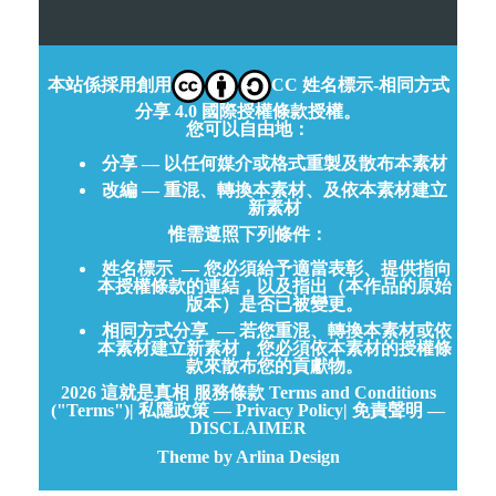
本站係採用創用
CC 姓名標示-相同方式
分享 4.0 國際授權條款授權。
您可以自由地：
分享 — 以任何媒介或格式重製及散布本素材
改編 — 重混、轉換本素材、及依本素材建立
新素材
惟需遵照下列條件：
姓名標示
— 您必須給予適當表彰、提供指向
本授權條款的連結，以及指出（本作品的原始
版本）是否已被變更。
相同方式分享
— 若您重混、轉換本素材或依
本素材建立新素材，您必須依本素材的授權條
款來散布您的貢獻物。
2026
這就是真相
服務條款 Terms and Conditions
("Terms")
|
私隱政策 — Privacy Policy
|
免責聲明 —
DISCLAIMER
Theme by Arlina Design