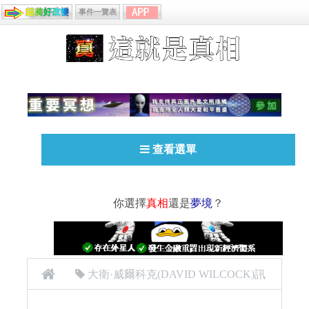
事件一覽表
查看選單
你選擇
真相
還是
夢境
？
大衛·威爾科克(DAVID WILCOCK)訊
息
外星人
科里古德 Corey Goode