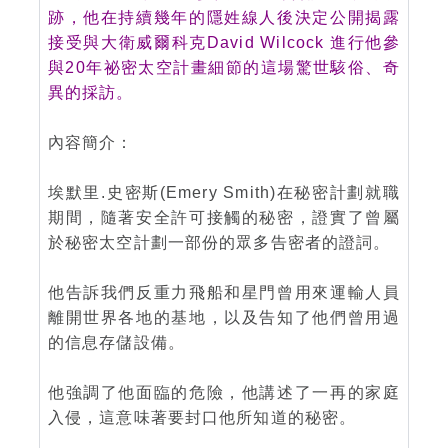
跡，他在持續幾年的隱姓線人後決定公開揭露
接受與大衛威爾科克David Wilcock 進行他參
與20年祕密太空計畫細節的這場驚世駭俗、奇
異的採訪。
內容簡介：
埃默里.史密斯(Emery Smith)在秘密計劃就職
期間，隨著安全許可接觸的秘密，證實了曾屬
於秘密太空計劃一部份的眾多告密者的證詞。
他告訴我們反重力飛船和星門曾用來運輸人員
離開世界各地的基地，以及告知了他們曾用過
的信息存儲設備。
他強調了他面臨的危險，他講述了一再的家庭
入侵，這意味著要封口他所知道的秘密。