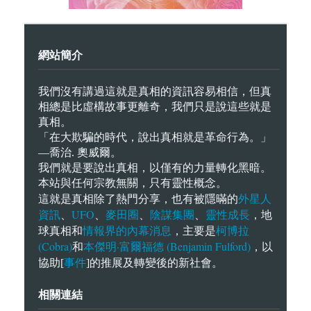
網站簡介
我們沒有講過這就是真相的資訊容易相信，但真
相總是比虛構故事更離奇，我們只是說這些就是
真相。
「在大欺騙的時代，說出真相就是革命行為。」
—喬治. 奧威爾。
我們就是要說出真相，以僅有的力量轉化黑暗。
本站與任何宗教無關，只有靈性概念。
外星人
這就是真相除了熱門分享，也有被隱暪的
資訊
UFO
麥田圈
陰謀集團
靈性成長
、
、
、
、
，地
情報界的內幕消息
柯博拉
球真相和
，主要是
(Cobra)
本傑明·富爾福德 (Benjamin Fulford)
和
，以
事件
協助[
]的推展及轉變後的新社會。
相關連結