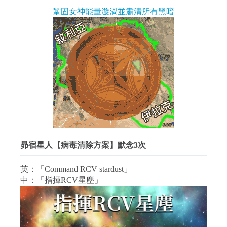
鞏固女神能量漩渦並肅清所有黑暗
昴宿星人【病毒清除方案】默念3次
英：「Command RCV stardust」
中：「指揮RCV星塵」