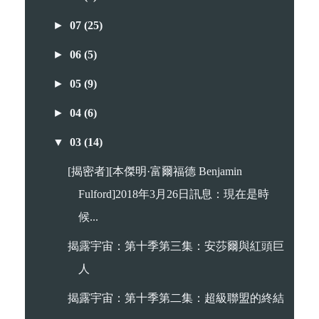
►
07
(25)
►
06
(5)
►
05
(9)
►
04
(6)
▼
03
(14)
[揭密者][本傑明·富爾福德 Benjamin
Fulford]2018年3月26日訊息：現在是時
候...
揭露宇宙：第十季第三集：安莎爾與紅頭巨
人
揭露宇宙：第十季第二集：超級聯盟的終結