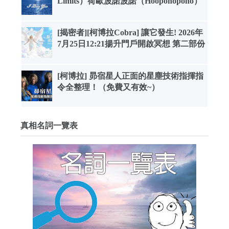
Limits）荷歐波諾波諾（Hooponopono）
[揭密者][柯博拉Cobra] 讓它發生! 2026年
7月25日12:21揚升門戶開啟冥想 第二部份
[柯博拉] 昴宿星人正面的星塵技術指揮指
令全整理！（免費又有效~）
真相名詞一覽表