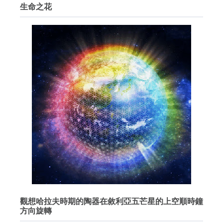
生命之花
觀想哈拉夫時期的陶器在敘利亞五芒星的上空順時鐘
方向旋轉