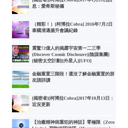
息：愛希斯秘儀
（精彩！）[柯博拉Cobra] 2016年7月2日
泰國清邁揚升會議紀錄
震驚72億人的揭露宇宙第一二三季
(Discover Cosmic Disclosure)[陰謀集團]
[秘密太空計劃][外星人][UFO]
金融重置三階段！還沒了解金融重置的朋
友請詳讀
[揭密者][柯博拉Cobra]2017年10月13日：
近況更新
【治癒精神病重犯的神話】零極限（Zero