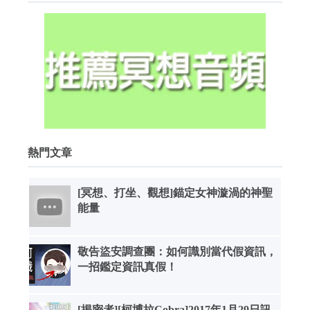
熱門文章
[冥想、打坐、觀想]錨定女神漩渦的神聖
能量
敬告盜安調查團：如何識別當代假資訊，
一招鑑定資訊真假！
[揭密者][柯博拉Cobra]2017年1月29日訊