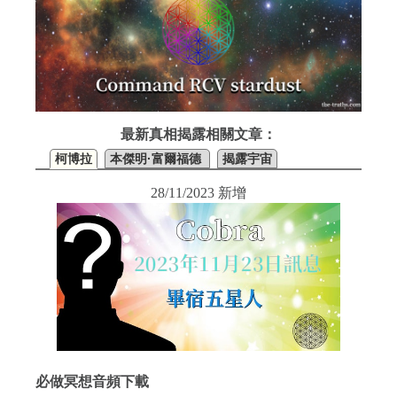
最新真相揭露相關文章：
柯博拉
本傑明·富爾福德
揭露宇宙
28/11/2023 新增
必做冥想音頻下載