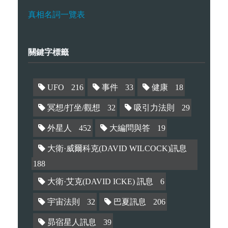
真相名詞一覽表
關鍵字標籤
UFO
216
事件
33
健康
18
冥想/打坐/觀想
32
吸引力法則
29
外星人
452
大編問與答
19
大衛·威爾科克(DAVID WILCOCK)訊息
188
大衛·艾克(DAVID ICKE) 訊息
6
宇宙法則
32
巴夏訊息
206
昴宿星人訊息
39