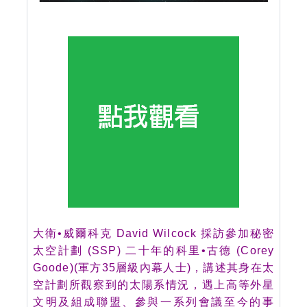
大衛•威爾科克 David Wilcock 採訪參加秘密
太空計劃 (SSP) 二十年的科里•古德 (Corey
Goode)(軍方35層級內幕人士)，講述其身在太
空計劃所觀察到的太陽系情況，遇上高等外星
文明及組成聯盟、參與一系列會議至今的事