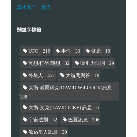
真相名詞一覽表
關鍵字標籤
UFO
216
事件
33
健康
18
冥想/打坐/觀想
32
吸引力法則
29
外星人
452
大編問與答
19
大衛·威爾科克(DAVID WILCOCK)訊息
188
大衛·艾克(DAVID ICKE) 訊息
6
宇宙法則
32
巴夏訊息
206
昴宿星人訊息
39