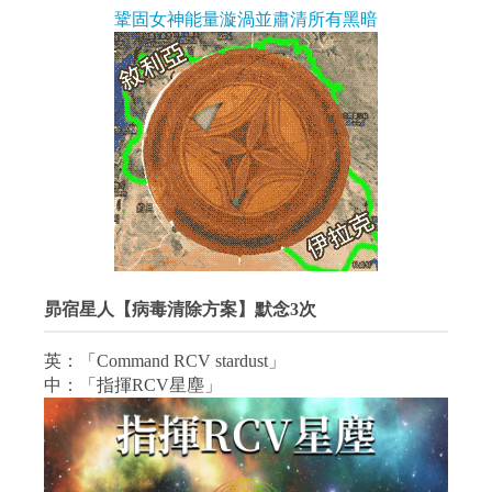
鞏固女神能量漩渦並肅清所有黑暗
昴宿星人【病毒清除方案】默念3次
英：「Command RCV stardust」
中：「指揮RCV星塵」