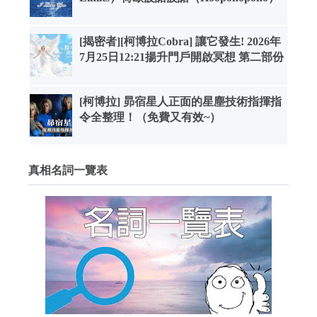
[揭密者][柯博拉Cobra] 讓它發生! 2026年
7月25日12:21揚升門戶開啟冥想 第二部份
[柯博拉] 昴宿星人正面的星塵技術指揮指
令全整理！（免費又有效~）
真相名詞一覽表