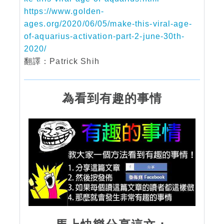
https://www.golden-
ages.org/2020/06/05/make-this-viral-age-
of-aquarius-activation-part-2-june-30th-
2020/
翻譯：Patrick Shih
為看到有趣的事情