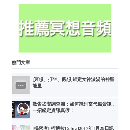
熱門文章
[冥想、打坐、觀想]錨定女神漩渦的神聖
能量
敬告盜安調查團：如何識別當代假資訊，
一招鑑定資訊真假！
[揭密者][柯博拉Cobra]2017年1月29日訊