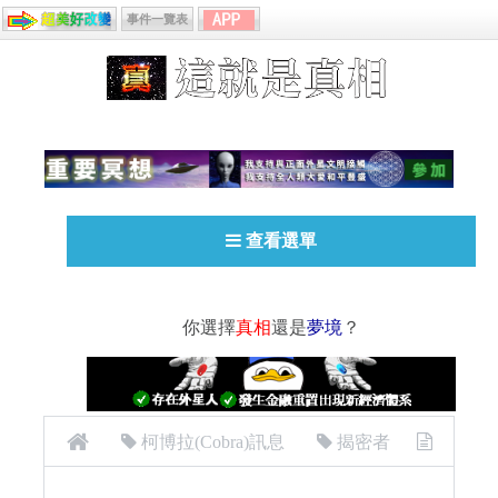
事件一覽表
查看選單
你選擇
真相
還是
夢境
？
柯博拉(Cobra)訊息
揭密者
[揭密者][柯博拉Cobra] 2020年6月5日：第二階段的水