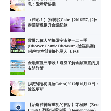
息：愛希斯秘儀
（精彩！）[柯博拉Cobra] 2016年7月2日
泰國清邁揚升會議紀錄
震驚72億人的揭露宇宙第一二三季
(Discover Cosmic Disclosure)[陰謀集團]
[秘密太空計劃][外星人][UFO]
金融重置三階段！還沒了解金融重置的朋
友請詳讀
[揭密者][柯博拉Cobra]2017年10月13日：
近況更新
【治癒精神病重犯的神話】零極限（Zero
Limits）荷歐波諾波諾（Hooponopono）