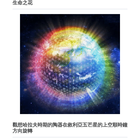
生命之花
觀想哈拉夫時期的陶器在敘利亞五芒星的上空順時鐘
方向旋轉