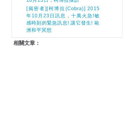
10月13日，柯博拉採訪
[揭密者][柯博拉(Cobra)] 2015
年10月23日訊息，十萬火急!敏
感時刻的緊急訊息! 讓它發生! 歐
洲和平冥想
相關文章：