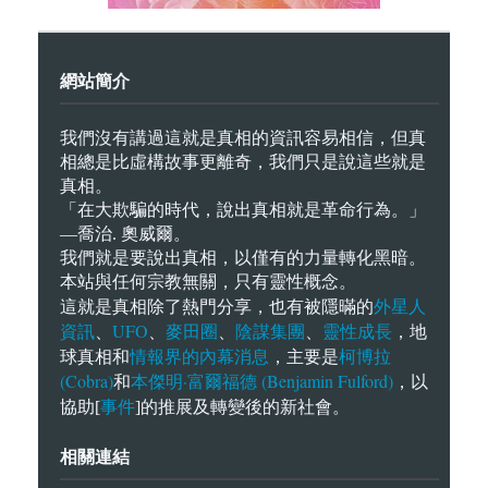
網站簡介
我們沒有講過這就是真相的資訊容易相信，但真
相總是比虛構故事更離奇，我們只是說這些就是
真相。
「在大欺騙的時代，說出真相就是革命行為。」
—喬治. 奧威爾。
我們就是要說出真相，以僅有的力量轉化黑暗。
本站與任何宗教無關，只有靈性概念。
外星人
這就是真相除了熱門分享，也有被隱暪的
資訊
UFO
麥田圈
陰謀集團
靈性成長
、
、
、
、
，地
情報界的內幕消息
柯博拉
球真相和
，主要是
(Cobra)
本傑明·富爾福德 (Benjamin Fulford)
和
，以
事件
協助[
]的推展及轉變後的新社會。
相關連結