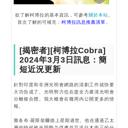
欲了解柯博拉的基本資訊，可參考
關於本站
。
首次了解的可補充：
柯博拉訊息推薦清單
。
[揭密者][柯博拉Cobra]
2024年3月3日訊息：簡
短近況更新
針對印度和非洲光明會網路的清剿工作就快要
大功告成了。光明勢力也在盡全力肅清光明會
分離複合體。我大概會在幾周內公開更多的情
報。
雅各布·羅斯柴爾德上星期過世。他在通過乙太
層的時候被光明勢力俘虜並且送往木衛三的分