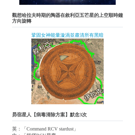
觀想哈拉夫時期的陶器在敘利亞五芒星的上空順時鐘
方向旋轉
鞏固女神能量漩渦並肅清所有黑暗
昴宿星人【病毒清除方案】默念3次
英：「Command RCV stardust」