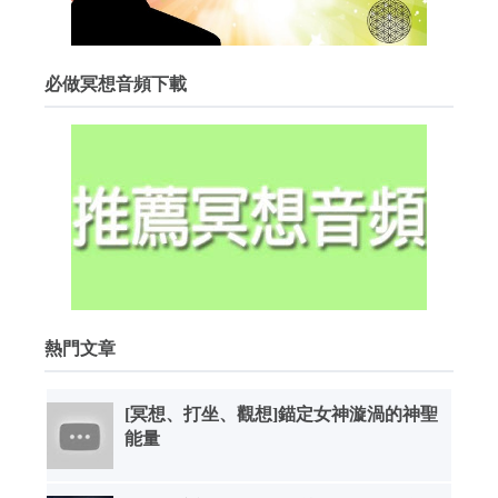
必做冥想音頻下載
熱門文章
[冥想、打坐、觀想]錨定女神漩渦的神聖
能量