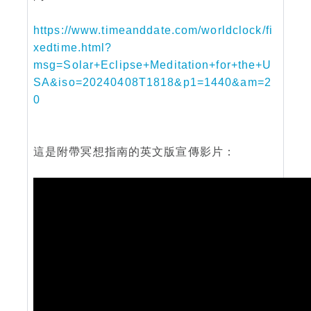
https://www.timeanddate.com/worldclock/fi
xedtime.html?
msg=Solar+Eclipse+Meditation+for+the+U
SA&iso=20240408T1818&p1=1440&am=2
0
這是附帶冥想指南的英文版宣傳影片：