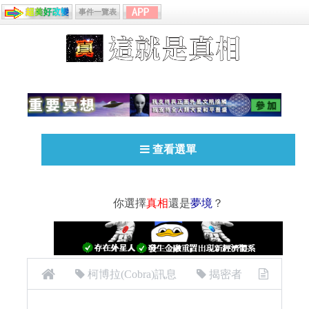
事件一覽表
查看選單
你選擇
真相
還是
夢境
？
柯博拉(Cobra)訊息
揭密者
[揭密者][柯博拉Cobra] 2024年3月3日及21日訊息：簡