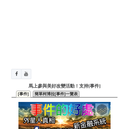
馬上參與美好改變活動！支持[事件]
[事件]
簡單柯博拉[事件]一覽表