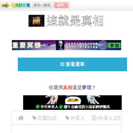
事件一覽表
查看選單
你選擇
真相
還是
夢境
？
巴夏訊息
外星人
[外星人][巴
夏 (Bashar) ]72 神聖回路（用法部分）