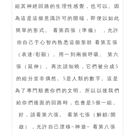
組其神經回路的生理性感覺，也可以。因
為這是這個意識許可的開端，即便以如此
簡單的形式。 看第四張（準備） ，允許
你自己于心智內熟悉這個形狀 看第五張
（表達/彰顯）。用一到兩個呼吸。 第六
張（延伸）。再次請知曉，它們被分成5
的組分並非偶然。5是人類的數字。這是
為了專門順應你們的文明。所以以後我們
給你們後面的回路時，也會是5個一組。
好，請看第六張。 看第七張（解鎖/開
啟），允許自己漂移~神遊~ 看第八張