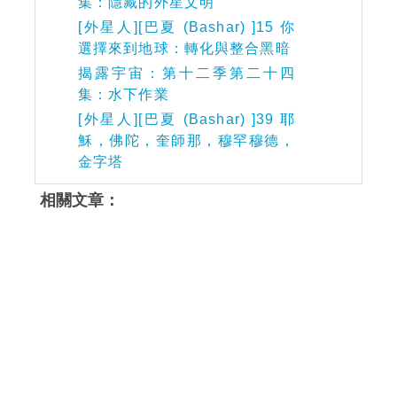
集：隱藏的外星文明
[外星人][巴夏 (Bashar) ]15 你
選擇來到地球：轉化與整合黑暗
揭露宇宙：第十二季第二十四
集：水下作業
[外星人][巴夏 (Bashar) ]39 耶
穌，佛陀，奎師那，穆罕穆德，
金字塔
相關文章：