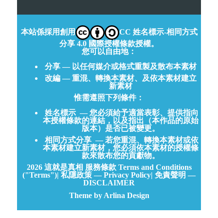
本站係採用創用
CC 姓名標示-相同方式
分享 4.0 國際授權條款授權。
您可以自由地：
分享 — 以任何媒介或格式重製及散布本素材
改編 — 重混、轉換本素材、及依本素材建立
新素材
惟需遵照下列條件：
姓名標示
— 您必須給予適當表彰、提供指向
本授權條款的連結，以及指出（本作品的原始
版本）是否已被變更。
相同方式分享
— 若您重混、轉換本素材或依
本素材建立新素材，您必須依本素材的授權條
款來散布您的貢獻物。
2026
這就是真相
服務條款 Terms and Conditions
("Terms")
|
私隱政策 — Privacy Policy
|
免責聲明 —
DISCLAIMER
Theme by Arlina Design