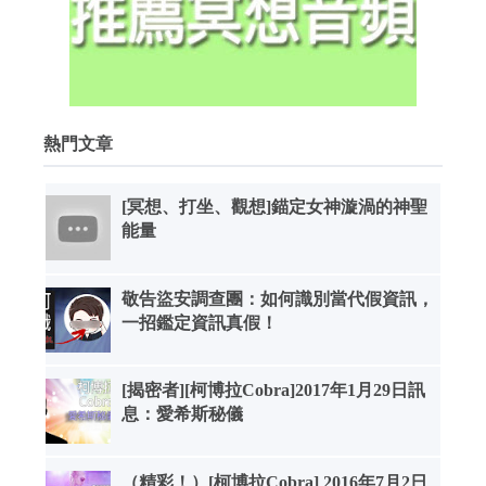
熱門文章
[冥想、打坐、觀想]錨定女神漩渦的神聖
能量
敬告盜安調查團：如何識別當代假資訊，
一招鑑定資訊真假！
[揭密者][柯博拉Cobra]2017年1月29日訊
息：愛希斯秘儀
（精彩！）[柯博拉Cobra] 2016年7月2日