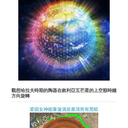
觀想哈拉夫時期的陶器在敘利亞五芒星的上空順時鐘
方向旋轉
鞏固女神能量漩渦並肅清所有黑暗