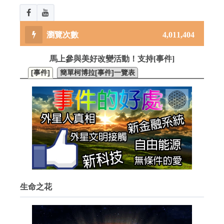
4,011,404
馬上參與美好改變活動！支持[事件]
[事件]
簡單柯博拉[事件]一覽表
生命之花