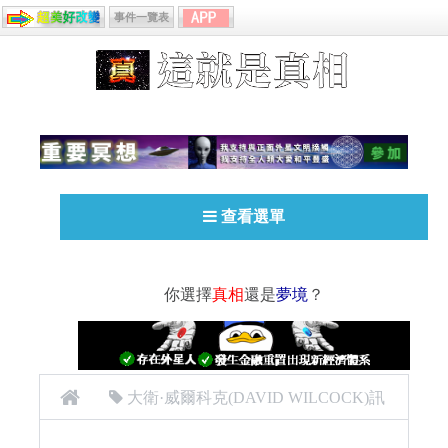
事件一覽表
查看選單
你選擇
真相
還是
夢境
？
大衛·威爾科克(DAVID WILCOCK)訊
息
外星人
科里古德 Corey Goode