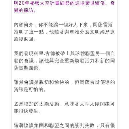
與20年祕密太空計畫細節的這場驚世駭俗、奇
異的採訪。
內容簡介：你不能讓一個好人下來，岡薩雷斯
證明了這一點，他隨著與瑪雅分裂文明經歷療
癒後返回。
我們發現科里.古德被帶上與球體聯盟另一個自
發的會議，讓他與完全重新煥發活力和新的岡
薩雷斯團聚。
雖然會議是親切和愉快的，但岡薩雷斯傳達的
資訊是可怕的。
逐漸增加的太陽活動，意味著大型太陽閃燄可
能很快發生。
隨著陰謀集團和聯盟之間的談判失敗，只有很