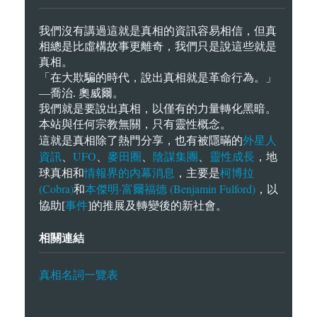
我們沒有講過這就是真相的資訊容易相信，但真
相總是比虛構故事更離奇，我們只是說這些就是
真相。
「在大欺騙的時代，說出真相就是革命行為。」
—喬治. 奧威爾。
我們就是要說出真相，以僅有的力量轉化黑暗。
本站與任何宗教無關，只有靈性概念。
外星人
這就是真相除了熱門分享，也有被隱暪的
資訊
UFO
麥田圈
陰謀集團
靈性成長
、
、
、
、
，地
情報界的內幕消息
柯博拉
球真相和
，主要是
(Cobra)
本傑明·富爾福德 (Benjamin Fulford)
和
，以
事件
協助[
]的推展及轉變後的新社會。
相關連結
真相名詞一覽表