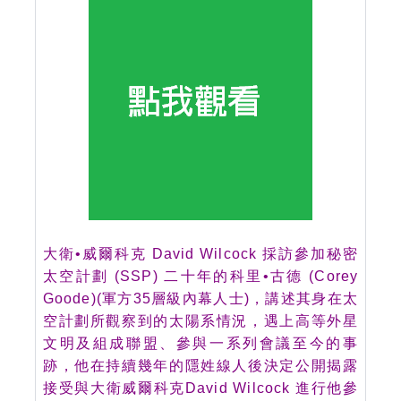
大衛•威爾科克 David Wilcock 採訪參加秘密
太空計劃 (SSP) 二十年的科里•古德 (Corey
Goode)(軍方35層級內幕人士)，講述其身在太
空計劃所觀察到的太陽系情況，遇上高等外星
文明及組成聯盟、參與一系列會議至今的事
跡，他在持續幾年的隱姓線人後決定公開揭露
接受與大衛威爾科克David Wilcock 進行他參