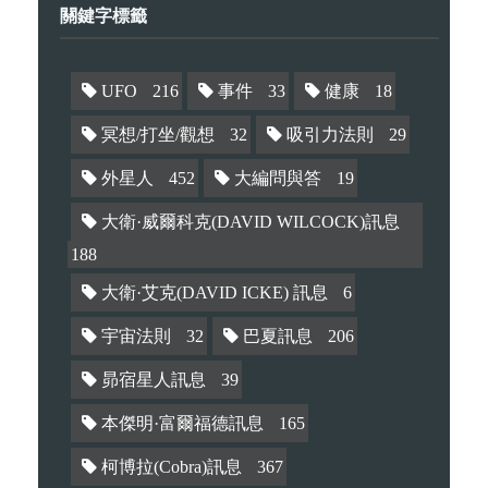
關鍵字標籤
UFO
216
事件
33
健康
18
冥想/打坐/觀想
32
吸引力法則
29
外星人
452
大編問與答
19
大衛·威爾科克(DAVID WILCOCK)訊息
188
大衛·艾克(DAVID ICKE) 訊息
6
宇宙法則
32
巴夏訊息
206
昴宿星人訊息
39
本傑明·富爾福德訊息
165
柯博拉(Cobra)訊息
367