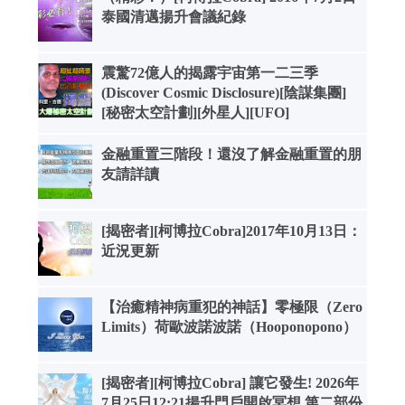
泰國清邁揚升會議紀錄
震驚72億人的揭露宇宙第一二三季
(Discover Cosmic Disclosure)[陰謀集團]
[秘密太空計劃][外星人][UFO]
金融重置三階段！還沒了解金融重置的朋
友請詳讀
[揭密者][柯博拉Cobra]2017年10月13日：
近況更新
【治癒精神病重犯的神話】零極限（Zero
Limits）荷歐波諾波諾（Hooponopono）
[揭密者][柯博拉Cobra] 讓它發生! 2026年
7月25日12:21揚升門戶開啟冥想 第二部份