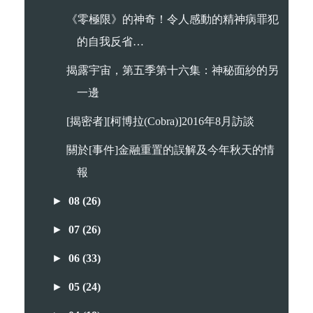
《零極限》的神奇！令人感動的精神病罪犯
的自我反省…
揭露宇宙，第五季第十六集：神秘面紗的另
一邊
[揭密者][柯博拉(Cobra)]2016年8月訪談
關於[事件]金融重置的誤解及今年秋天的情
報
►
08
(26)
►
07
(26)
►
06
(33)
►
05
(24)