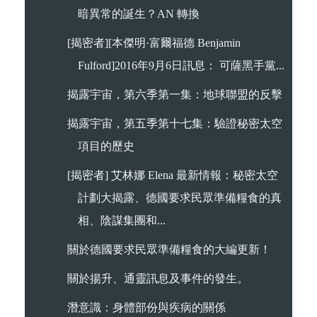
暗異常的誕生？AN 轉換
[揭密者][本傑明·富爾福德 Benjamin
Fulford]2016年9月6日訊息： 可薩黑手黨...
揭露宇宙，第六季第一集：地球聯盟的反擊
揭露宇宙，第五季第十七集：驗證秘密太空
項目的歷史
[揭密者] 艾林娜 Elena 最新情報：秘密太空
計劃大揭露、德國要求民眾準備糧食的真
相、陰謀集團和...
關於德國要求民眾準備糧食的大編更新！
關於揚升、通靈訊息及事件的發生。
潛意識：身體部份與疾病的關係